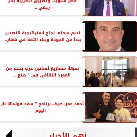
مصر سنويًا.. وتطبيق الضريبة بأثر
رجعي...
نديم سمنه: نجاح استراتيجية التصدير
يبدأ من الجودة وبناء الثقة في شعار...
سبعة مشاريع لفنانين عرب بدعم من
المورد الثقافي فى ” صنع...
أحمد عمر..ضيف برنامج ” سعد مولعها نار
” اليوم
أهم الأخبار