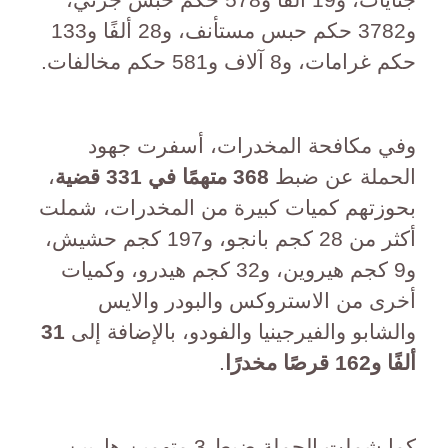
و3782 حكم حبس مستأنف، و28 ألفًا و133
حكم غرامات، و8 آلاف و581 حكم مخالفات.
وفي مكافحة المخدرات، أسفرت جهود
الحملة عن ضبط
368 متهمًا في 331 قضية
،
بحوزتهم كميات كبيرة من المخدرات، شملت
أكثر من 28 كجم بانجو، و197 كجم حشيش،
و9 كجم هيروين، و32 كجم هيدرو، وكميات
أخرى من الاستروكس والبودر والايس
والشابو والفيرجينيا والفودو، بالإضافة إلى
31
ألفًا و162 قرصًا مخدرًا
.
كما شملت الحملة ضبط 3 متهمين هاربين،