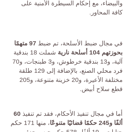
والبيضاء، مع إحكام السيطرة الأمنية على
كافة المحاور.
في مجال ضبط الأسلحة، تم ضبط
97 متهمًا
بحوزتهم 104 أسلحة نارية
شملت 18 بندقية
آلية، و13 بندقية خرطوش، و3 طبنجات، و70
فرد محلي الصنع، بالإضافة إلى 129 طلقة
مختلفة الأعيرة، و20 خزينة متنوعة، و205
قطع سلاح أبيض.
أما في مجال تنفيذ الأحكام، فقد تم تنفيذ
60
ألفًا و245 حكمًا قضائيًا متنوعًا
، منها 171 حكم
جنايات، و19 ألفًا و578 حكم حبس جزئي،