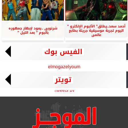
أحمد سعد..يطلق” الألبوم الإلكترو ”
شرنوبى ..يعود لإبهار جمهوره
اليوم تجربة موسيقية جريئة بطابع
بألبوم ” بعد الليل ”
عالمى
الفيس بوك
elmogazelyoum
تويتر
Tweets by