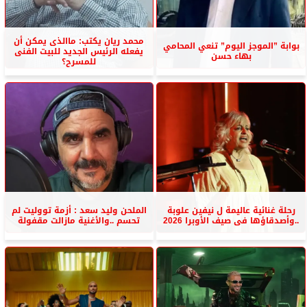
محمد ريان يكتب: ماالذى يمكن أن
بوابة ”الموجز اليوم” تنعي المحامي
يفعله الرئيس الجديد للبيت الفنى
بهاء حسن
للمسرح؟
رحلة غنائية عاليمة ل نيفين علوبة
الملحن وليد سعد : أزمة تووليت لم
..وأصدقاؤها فى صيف الأوبرا 2026
تحسم ..والأغنية مازالت مقفولة