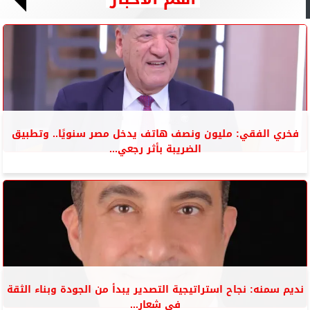
فخري الفقي: مليون ونصف هاتف يدخل مصر سنويًا.. وتطبيق
الضريبة بأثر رجعي...
نديم سمنه: نجاح استراتيجية التصدير يبدأ من الجودة وبناء الثقة
في شعار...