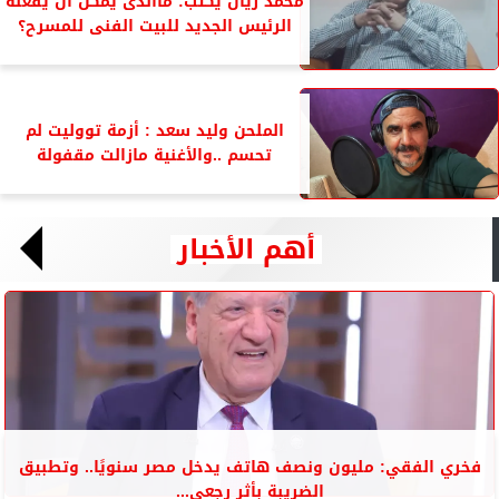
محمد ريان يكتب: ماالذى يمكن أن يفعله
الرئيس الجديد للبيت الفنى للمسرح؟
الملحن وليد سعد : أزمة تووليت لم
تحسم ..والأغنية مازالت مقفولة
أهم الأخبار
فخري الفقي: مليون ونصف هاتف يدخل مصر سنويًا.. وتطبيق
الضريبة بأثر رجعي...