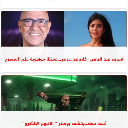
أشرف عبد الباقي: كارولين عزمى..ممثلة موهوبة على المسرح
أحمد سعد..يكشف بوستر ” الألبوم الإلكترو ”