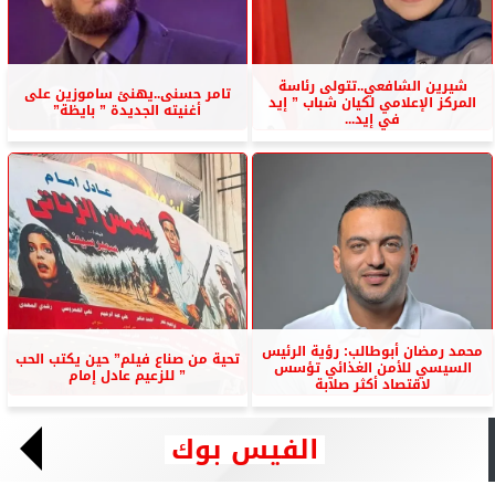
شيرين الشافعي..تتولى رئاسة
تامر حسنى..يهنئ ساموزين على
المركز الإعلامي لكيان شباب ” إيد
أغنيته الجديدة ” بايظة”
في إيد...
محمد رمضان أبوطالب: رؤية الرئيس
تحية من صناع فيلم” حين يكتب الحب
السيسي للأمن الغذائي تؤسس
” للزعيم عادل إمام
لاقتصاد أكثر صلابة
الفيس بوك