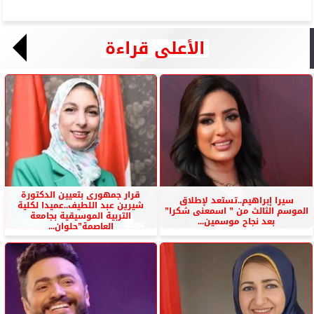
الأعلى قراءة
قرار جمهورى بتعيين الدكتورة
سيرا إبراهيم..تستعد لإطلاق
شيرين عبد اللطيف..عميدا لكلية
الموسم الثالث من ” اسمعنى شكرا”
التربية الموسيقية بجامعة
بعد نجاح موسمين...
العاصمة”حلوان...