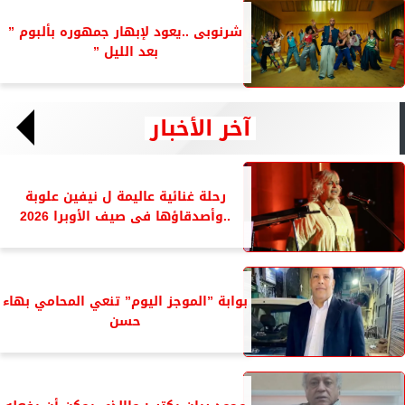
شرنوبى ..يعود لإبهار جمهوره بألبوم ”
بعد الليل ”
آخر الأخبار
رحلة غنائية عاليمة ل نيفين علوبة
..وأصدقاؤها فى صيف الأوبرا 2026
بوابة ”الموجز اليوم” تنعي المحامي بهاء
حسن