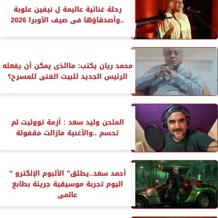
رحلة غنائية عاليمة ل نيفين علوبة
..وأصدقاؤها فى صيف الأوبرا 2026
محمد ريان يكتب: ماالذى يمكن أن يفعله
الرئيس الجديد للبيت الفنى للمسرح؟
الملحن وليد سعد : أزمة تووليت لم
تحسم ..والأغنية مازالت مقفولة
أحمد سعد..يطلق” الألبوم الإلكترو ”
اليوم تجربة موسيقية جريئة بطابع
عالمى