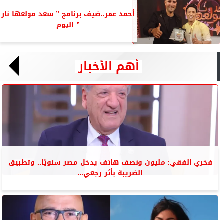
أحمد عمر..ضيف برنامج ” سعد مولعها نار
” اليوم
أهم الأخبار
فخري الفقي: مليون ونصف هاتف يدخل مصر سنويًا.. وتطبيق
الضريبة بأثر رجعي...