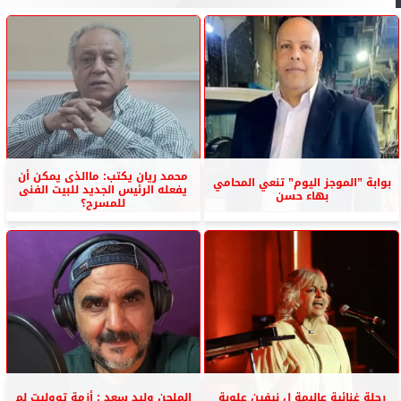
محمد ريان يكتب: ماالذى يمكن أن
بوابة ”الموجز اليوم” تنعي المحامي
يفعله الرئيس الجديد للبيت الفنى
بهاء حسن
للمسرح؟
رحلة غنائية عاليمة ل نيفين علوبة
الملحن وليد سعد : أزمة تووليت لم