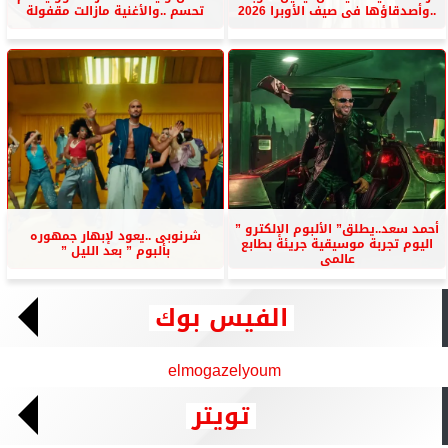
..وأصدقاؤها فى صيف الأوبرا 2026
تحسم ..والأغنية مازالت مقفولة
أحمد سعد..يطلق” الألبوم الإلكترو ”
شرنوبى ..يعود لإبهار جمهوره
اليوم تجربة موسيقية جريئة بطابع
بألبوم ” بعد الليل ”
عالمى
الفيس بوك
elmogazelyoum
تويتر