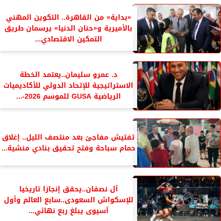
«بداية» من القاهرة.. التكوين المهني
بالأميرية و«حنان الدنيا» يرسمان طريق
التمكين الاقتصادي...
د. عمرو سليمان..يعتمد الخطة
الاستراتيجية للإتحاد الدولي للأكاديميات
الرياضية GUSA للموسم 2026-...
تفتيش مفاجئ بعد منتصف الليل.. إغلاق
حمام سباحة وفتح تحقيق بنادي منشية...
آل نصفان..يحقق إنجازا تاريخيا
للإسكواش السعودى..سابع العالم وأول
آسيوى يبلغ ربع نهائي...