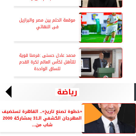
موقعة الحلم بين مصر والبرازيل
فى النهائي
محمد عادل حسنى :فرصنا قوية
للتأهل لكأس العالم لكرة القدم
للساق الواحدة
رياضة
«خطوة تصنع تاريخ».. القاهرة تستضيف
المهرجان الكشفي الـ31 بمشاركة 2000
شاب من...