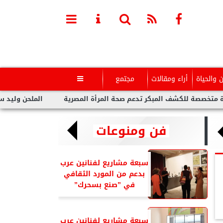
ن والحياة
أراء ومقالات
مجتمع

المبكر تدعم صحة المرأة المصرية
الملحن وليد سعد : أزمة تووليت
فن ومنوعات
سبعة مشاريع لفنانين عرب
بدعم من المورد الثقافي
في ”صنع بسحرك”
سبعة مشاريع لفنانين عرب