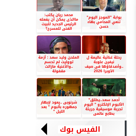
محمد ريان يكتب:
بوابة ”الموجز اليوم”
ماالذى يمكن أن يفعله
تنعي المحامي بهاء
الرئيس الجديد للبيت
حسن
الفنى للمسرح؟
رحلة غنائية عاليمة ل
الملحن وليد سعد : أزمة
نيفين علوبة
تووليت لم تحسم
..وأصدقاؤها فى صيف
..والأغنية مازالت
الأوبرا 2026
مقفولة
أحمد سعد..يطلق”
شرنوبى ..يعود لإبهار
الألبوم الإلكترو ” اليوم
جمهوره بألبوم ” بعد
تجربة موسيقية جريئة
الليل ”
بطابع عالمى
الفيس بوك