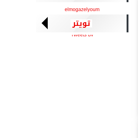
elmogazelyoum
تويتر
Tweets by