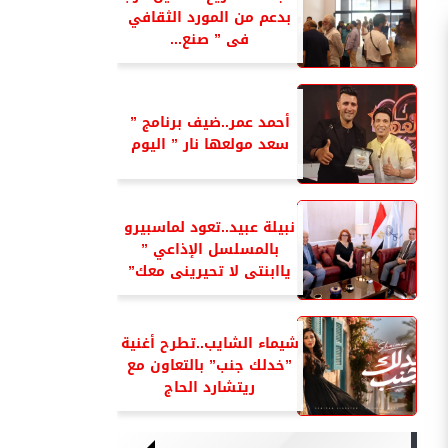
بدعم من المورد الثقافي
فى ” صنع...
أحمد عمر..ضيف برنامج ”
سعد مولعها نار ” اليوم
نبيلة عبيد..تعود لماسبيرو
بالمسلسل الإذاعي ”
ياابنتى لا تحيرينى معك”
شيماء الشايب..تطرح أغنية
”خدلك جنب” بالتعاون مع
ريتشارد الحاج