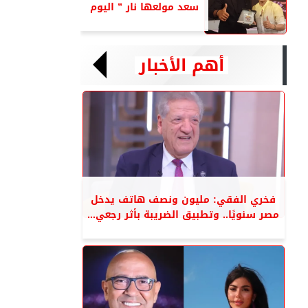
سعد مولعها نار ” اليوم
أهم الأخبار
فخري الفقي: مليون ونصف هاتف يدخل
مصر سنويًا.. وتطبيق الضريبة بأثر رجعي...