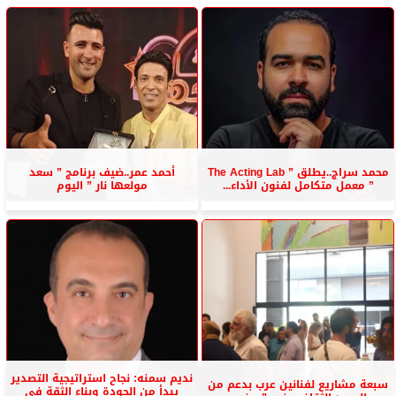
محمد سراج..يطلق ” The Acting Lab
أحمد عمر..ضيف برنامج ” سعد
” معمل متكامل لفنون الأداء...
مولعها نار ” اليوم
نديم سمنه: نجاح استراتيجية التصدير
سبعة مشاريع لفنانين عرب بدعم من
يبدأ من الجودة وبناء الثقة في