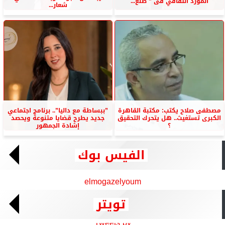
المورد الثقافي فى ” صنع...
شعار...
مصطفى صلاح يكتب: مكتبة القاهرة
”ببساطة مع داليا”.. برنامج اجتماعي
الكبرى تستغيث.. هل يتحرك التحقيق
جديد يطرح قضايا متنوعة ويحصد
؟
إشادة الجمهور
الفيس بوك
elmogazelyoum
تويتر
Tweets by