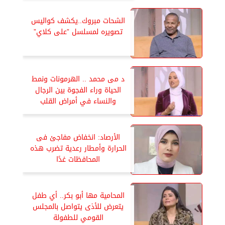
الشحات مبروك..يكشف كواليس
تصويره لمسلسل ”على كلاي”
د مى محمد .. الهرمونات ونمط
الحياة وراء الفجوة بين الرجال
والنساء في أمراض القلب
الأرصاد: انخفاض مفاجئ فى
الحرارة وأمطار رعدية تضرب هذه
المحافظات غدًا
المحامية مها أبو بكر.. أي طفل
يتعرض للأذى يتواصل بالمجلس
القومي للطفولة