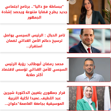
”ببساطة مع داليا”.. برنامج اجتماعي
جديد يطرح قضايا متنوعة ويحصد إشادة
الجمهور
تامر الحبال : الرئيس السيسي يواصل
ترسيخ دعائم الأمن الغذائي لضمان
استقرار...
محمد رمضان أبوطالب: رؤية الرئيس
السيسي للأمن الغذائي تؤسس لاقتصاد
أكثر صلابة
قرار جمهورى بتعيين الدكتورة شيرين
عبد اللطيف..عميدا لكلية التربية
الموسيقية بجامعة العاصمة”حلوان...