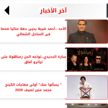
آخر الأخبار
الأحد ..أحمد شيبة يحيى حفلا غنائيا ضخما
فى الساحل الشمالي
سارة الحديدي..تواجه الجن زمباهولا على
تياترو آفاق
” يسألوا عنك” أولى مفاجآت الكينج
محمد منير لصيف 2026