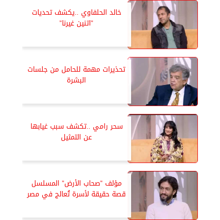
خالد الحلفاوي ..يكشف تحديات
”اتنين غيرنا”
تحذيرات مهمة للحامل من جلسات
البشرة
سحر رامي ..تكشف سبب غيابها
عن التمثيل
مؤلف ”صحاب الأرض” المسلسل
قصة حقيقة لأسرة تُعالج في مصر