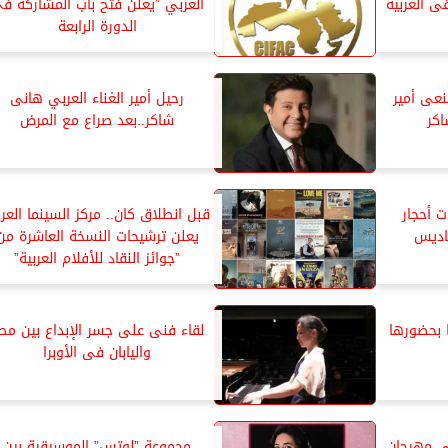
 العربية
العربي ”يعلن فتح باب المشاركة ف
الدورة الرابعة
لا يغيب..قنوات ART تنعى أمير
رحيل أمير الغناء العربي هانى
اكر
شاكر..بعد صراع مع المرض
 أحجار
قبل انطلاق كان.. مركز السينما العرب
ياديس
يعلن ترشيحات النسخة العاشرة من
”جوائز النقاد للأفلام العربية”
 بحضورها
لقاء فنى على جسر الإبداع بين مص
واليابان فى الأوبرا
لى مهرجان
مجموعة ”لوتس” الموسيقية بين