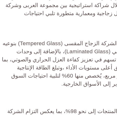
لال شراكة استراتيجية بين مجموعة العربى وشركة
يم حلول زجاجية ومعمارية متطورة تلبي احتياجات
،حيث تشمل المنتجات التي تقدمها الشركة الزجاج المقسى (Tempered Glass) بنوعيه
المسطح والمنحني، والزجاج الرقائقي (Laminated Glass)، بالإضافة إلى وحدات
ازل المزدوج (IGU)، التي تسهم في تعزيز كفاءة العزل الحراري والصوتي، بما
على مستويات الأداء ،وتبلغ الطاقة الإنتاجية
السنوية للشركة نحو 1.5 مليون متر مربع، يُخصص منها 60% لتلبية احتياجات السوق
كما تصل نسبة المكون المحلي في المنتجات إلى نحو 98%، بما يعكس التزام الشركة