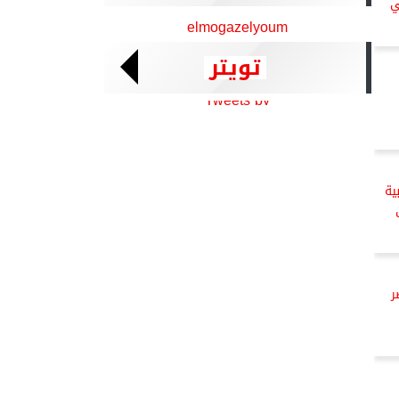
ي
elmogazelyoum
تويتر
Tweets by
ية
ر