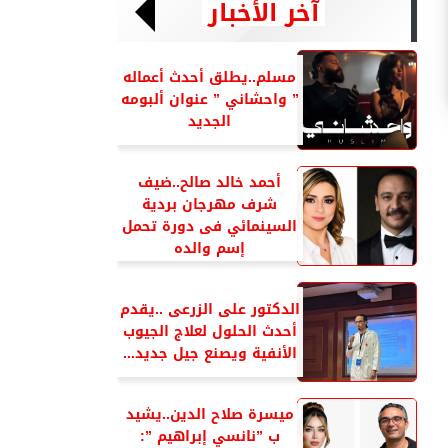
آخر الأخبار
مسلم..يطلق أحدث أعماله
” واحشاني ” عنوان ألبومه
الجديد
أحمد خالد صالح..ضيف
شرف مهرجان بردية
السينمائي فى دورة تحمل
إسم والده
الدكتور على الزرعى ..يقدم
أحدث الحلول لعلاج الجيوب
الأنفية ويصنع جيل جديد...
ميسرة صلاح الدين..يشيد
ب ”نانسي إبراهيم ”: