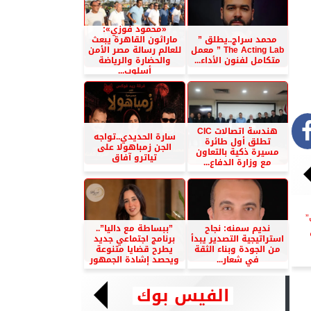
«محمود فوزي»:
محمد سراج..يطلق ”
ماراثون القاهرة يبعث
The Acting Lab ” معمل
للعالم رسالة مصر الأمن
متكامل لفنون الأداء...
والحضارة والرياضة
أسلوب...
هندسة اتصالات CIC
سارة الحديدي..تواجه
تطلق أول طائرة
الجن زمباهولا على
مسيرة ذكية بالتعاون
تياترو آفاق
مع وزارة الدفاع...
”
نديم سمنه: نجاح
”ببساطة مع داليا”..
استراتيجية التصدير يبدأ
برنامج اجتماعي جديد
من الجودة وبناء الثقة
يطرح قضايا متنوعة
في شعار...
ويحصد إشادة الجمهور
الفيس بوك