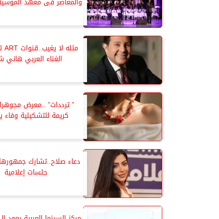
والمعاصر فى معهد الموسيقى
مثله 
الغناء العربي هاني ش
” ترددات” ..معرض مجوهرات
كريمة للتشكيلية وفاء 
دعاء صلاح..تشارك جمهورها
جلسات إعلامية
مركز السينما العربية يعود إ