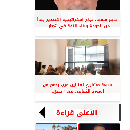
نديم سمنه: نجاح استراتيجية التصدير يبدأ
من الجودة وبناء الثقة في شعار...
سبعة مشاريع لفنانين عرب بدعم من
المورد الثقافي فى ” صنع...
الأعلى قراءة