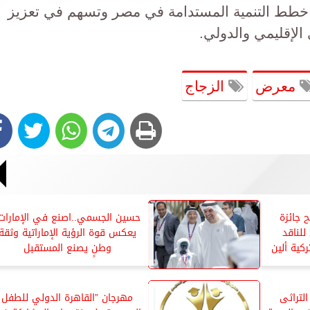
 خطط التنمية المستدامة في مصر وتسهم في تعزيز
الإقليمي والدولي.
معرض
الزجاج
ح جائزة
حسين الجسمي..اصنع في الإمارات
الإنجاز النقدي لعام 2026 للناقد
يعكس قوة الرؤية الإماراتية وثقة
كية ألين
وطنٍ يصنع المستقبل
لتراثى
مهرجان ”القاهرة الدولي للطفل