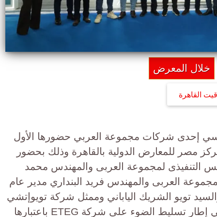
خلال المعرض
قيت القاهرة
 للزجاج الهندسي إحدى شركات مجموعة العربي حضورها الأول
 الذى أقيم بمركز مصر للمعارض الدولية بالقاهرة وذلك بحضور
س التنفيذى لمجموعة العربى والمهندس محمد
جموعة العربى والمهندس فريد البنداري مدير عام
سيد تويو الشريك الياباني وممثل شركة تويوإتشي
اليابانية، حيث تأتي هذه المشاركة في إطار تسليط الضوء على شركة ETEG باعتبارها