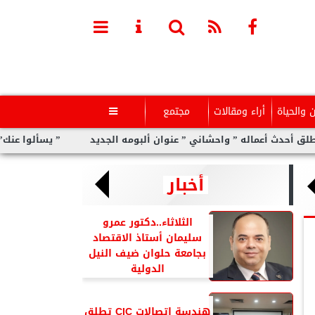
ن والحياة
أراء ومقالات
مجتمع

اله ” واحشاني ” عنوان ألبومه الجديد
” يسألوا عنك” أولى مفاجآت 
أخبار
الثلاثاء..دكتور عمرو
سليمان أستاذ الاقتصاد
بجامعة حلوان ضيف النيل
الدولية
هندسة اتصالات CIC تطلق