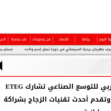
ية اليوم
رياضة
اقتصاد
فن ومنوعات
طب وصحة
الدي
بردية السينمائي فى دورة تحمل إسم والده
مسلم..يطلق أحدث أعم
ضمن رؤية مجموعة العربي للتوسع الصناعي تشارك ETEG
أول مرة في Windorex وتقدم أحدث تقنيات الزجاج بشراكة