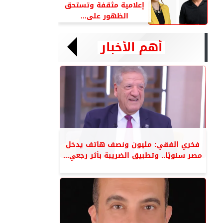
إعلامية مثقفة وتستحق
الظهور على...
أهم الأخبار
فخري الفقي: مليون ونصف هاتف يدخل
مصر سنويًا.. وتطبيق الضريبة بأثر رجعي...