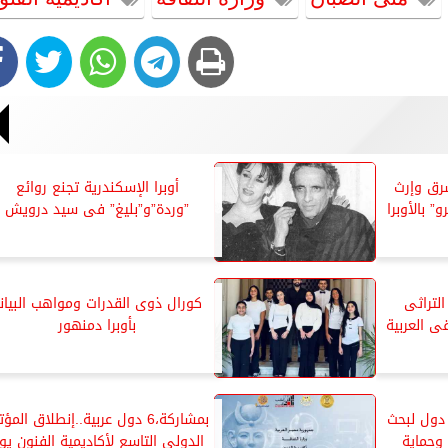
شرق وإرث
أوبرا الإسكندرية تجنع روائع
” بالأوبرا
”وردة”و”بليغ” فى سيد درويش
لتراثى
كورال ذوى القدرات ومواهب البيان
 العربية
بأوبرا دمنهور
اديمية الفنون تستضيف 7 دول لبحث
بمشاركة،6 دول عربية..إنطلاق المؤ
وحماية
الدولى التاسع لأكاديمية الفنون يو