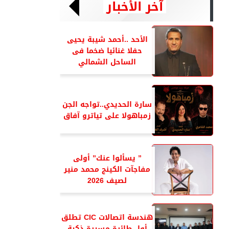
آخر الأخبار
الأحد ..أحمد شيبة يحيى
حفلا غنائيا ضخما فى
الساحل الشمالي
سارة الحديدي..تواجه الجن
زمباهولا على تياترو آفاق
” يسألوا عنك” أولى
مفاجآت الكينج محمد منير
لصيف 2026
هندسة اتصالات CIC تطلق
أول طائرة مسيرة ذكية