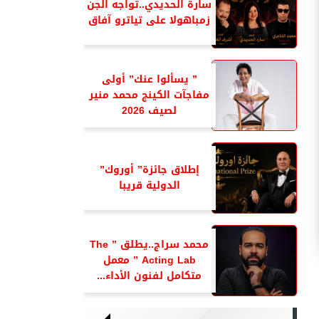
سارة الحديدي..تواجه الجن
زمباهولا على تياترو آفاق
” يسألوا عنك” أولى
مفاجآت الكينج محمد منير
لصيف 2026
إطلاق جائزة” أوروك”
الدولية قريبا
محمد سراج..يطلق ” The
Acting Lab ” معمل
متكامل لفنون الأداء...