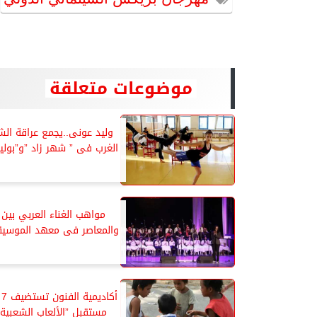
موضوعات متعلقة
وليد عونى..يجمع عراقة ال
الغرب فى ” شهر زاد ”و”بوليرو
مواهب الغناء العربي بين ا
والمعاصر فى معهد الموسيقى
أك
مستقبل ”الألعاب الشعبية 