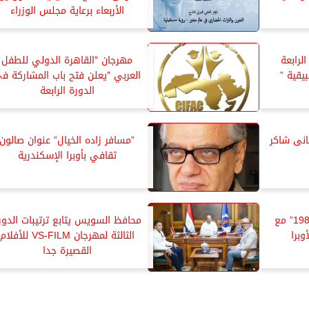
الأربعاء برعاية مجلس الوزراء
لرابعة
مهرجان ”القاهرة الدولي للطفل
يقية ”
العربي ”يعلن فتح باب المشاركة ف
الدورة الرابعة
هانى شاكر
”مسافر زاده الخيال” عنوان صالون
ثقافي بأوبرا الإسكندرية
رحلة إلى القاهرة ” مصر 1986” مع
محافظ السويس يتابع ترتيبات الدور
وبرا
الثالثة لمهرجان VS-FILM للأفلام
القصيرة جدا