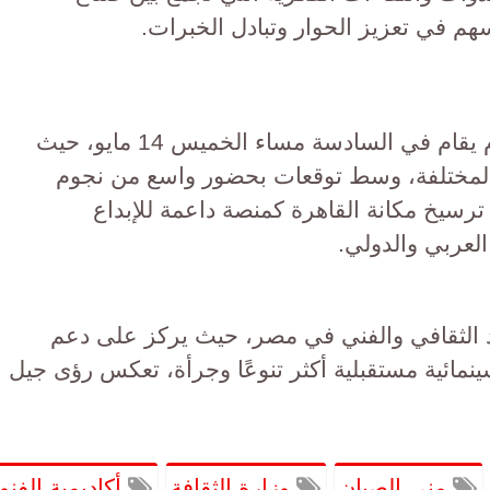
يسهم في تعزيز الحوار وتبادل الخبرات.
ويُختتم المهرجان فعالياته بحفل ختام يقام في السادسة مساء الخميس 14 مايو، حيث
 المختلفة، وسط توقعات بحضور واسع من نجوم
سيخ مكانة القاهرة كمنصة داعمة للإبداع
لعربي والدولي.
د الثقافي والفني في مصر، حيث يركز على دعم
سينمائية مستقبلية أكثر تنوعًا وجرأة، تعكس رؤى جيل
منى الصبان
وزارة الثقافة
أكاديمية الفنو