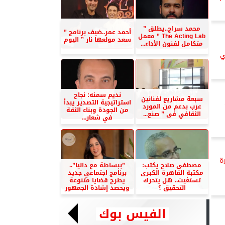
محمد سراج..يطلق ”
أحمد عمر..ضيف برنامج ”
The Acting Lab ” معمل
سعد مولعها نار ” اليوم
متكامل لفنون الأداء...
ي
نديم سمنه: نجاح
سبعة مشاريع لفنانين
استراتيجية التصدير يبدأ
عرب بدعم من المورد
من الجودة وبناء الثقة
الثقافي فى ” صنع...
في شعار...
ة
مصطفى صلاح يكتب:
”ببساطة مع داليا”..
مكتبة القاهرة الكبرى
برنامج اجتماعي جديد
تستغيث.. هل يتحرك
يطرح قضايا متنوعة
التحقيق ؟
ويحصد إشادة الجمهور
الفيس بوك