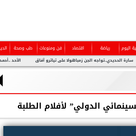
ية اليوم
رياضة
اقتصاد
فن ومنوعات
طب وصحة
الدي
ديدي..تواجه الجن زمباهولا على تياترو آفاق
الأحد ..أحمد شيبة يح
ينمائي الدولي” لأفلام الطلبة