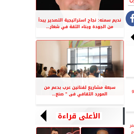
نديم سمنه: نجاح استراتيجية التصدير يبدأ
من الجودة وبناء الثقة في شعار...
سبعة مشاريع لفنانين عرب بدعم من
و
المورد الثقافي فى ” صنع...
الأعلى قراءة
تمر
م