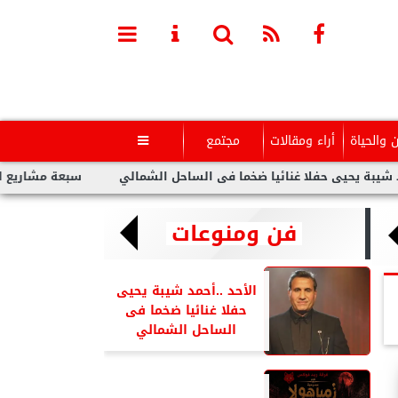
ن والحياة
أراء ومقالات
مجتمع

يى حفلا غنائيا ضخما فى الساحل الشمالي
سبعة مشاريع لفنانين عر
فن ومنوعات
الأحد ..أحمد شيبة يحيى
حفلا غنائيا ضخما فى
الساحل الشمالي