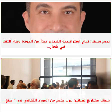
نديم سمنه: نجاح استراتيجية التصدير يبدأ من الجودة وبناء الثقة
في شعار...
سبعة مشاريع لفنانين عرب بدعم من المورد الثقافي فى ” صنع...