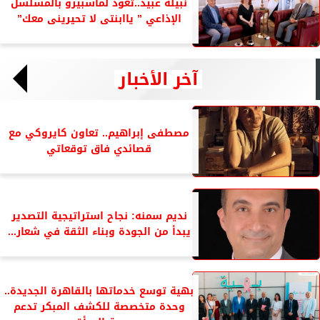
نبيلة عبيد..تعود لماسبيرو بالمسلسل
الإذاعي ” ياابنتى لا تحيرينى معك”
آخر الأخبار
مصطفى إبراهيم.. تعاون كايروكي مع
قصائدي فاق توقعاتي
نديم سمنه: نجاح استراتيجية التصدير
يبدأ من الجودة وبناء الثقة في شعار...
بهية توسع خدماتها بالقاهرة الجديدة..
وحدة متخصصة للكشف المبكر تدعم