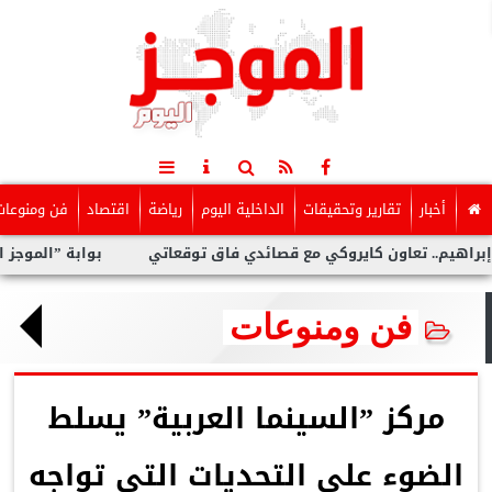
أخبار
تقارير وتحقيقات
الداخلية اليوم
رياضة
اقتصاد
فن ومنوعات
عاون كايروكي مع قصائدي فاق توقعاتي
بوابة ”الموجز اليوم” تن
فن ومنوعات
مركز ”السينما العربية” يسلط
الضوء على التحديات التي تواجه