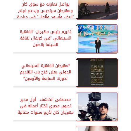
يواصل تعاونه مع سوق كان
ومهرجان سيتجيس ويدعم فيلم
”أبيض وأسود وألوان” في مبادرة
”Fantastic 7”*
تكريم رئيس مهرجان ”القاهرة
السينمائي ”في كرنفال ثقافة
السينما بالصين
*مهرجان القاهرة السينمائي
الدولي يعلن فتح باب التقديم
لدورته السابعة والأربعين*
مصطفى الكاشف.. أول مدير
تصوير مصري تُختار أعماله في
مهرجان كان لأربع سنوات متتالية