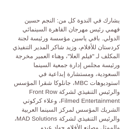
يشارك في الندوة كل من: النجم حسين
فهمي رئيس مهرجان القاهرة السينمائي
الدولي. بافي ياسين مؤسسة ورئيسة لجنة
كردستان للأفلام، وزيد شاكر المدير التنفيذي
المكلف لـ "فيلم العلا"، وهناء العمير مخرجة
ورئيسة مجلس إدارة جمعية السينما
السعودية، ومستشارة إبداعية في
استوديوهات MBC، جانلوكا شقرا المؤسس
والرئيس التنفيذي لشركة Front Row
Filmed Entertainment، وعلاء كركوتي
الشريك المؤسس لمركز السينما العربية
والرئيس التنفيذي لشركة MAD Solutions،
والممثل وصانع الأفلام جهاد عبدو.