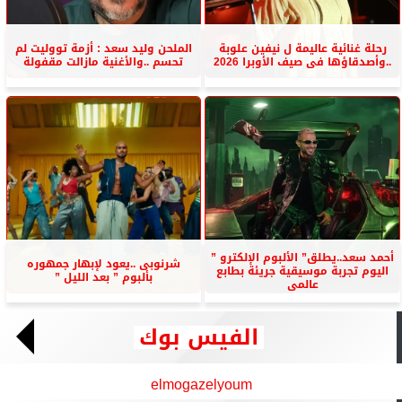
رحلة غنائية عاليمة ل نيفين علوبة
الملحن وليد سعد : أزمة تووليت لم
..وأصدقاؤها فى صيف الأوبرا 2026
تحسم ..والأغنية مازالت مقفولة
أحمد سعد..يطلق” الألبوم الإلكترو ”
شرنوبى ..يعود لإبهار جمهوره
اليوم تجربة موسيقية جريئة بطابع
بألبوم ” بعد الليل ”
عالمى
الفيس بوك
elmogazelyoum