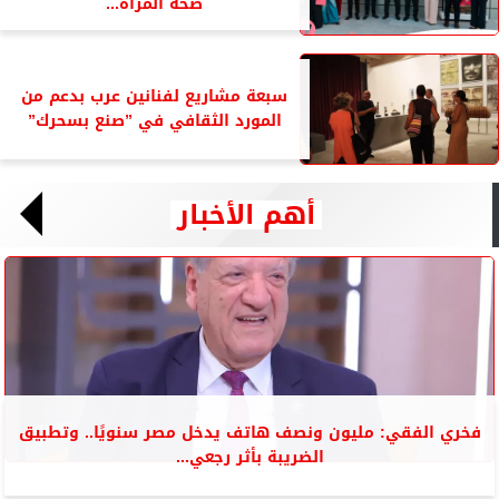
صحة المرأة...
سبعة مشاريع لفنانين عرب بدعم من
المورد الثقافي في ”صنع بسحرك”
أهم الأخبار
فخري الفقي: مليون ونصف هاتف يدخل مصر سنويًا.. وتطبيق
الضريبة بأثر رجعي...