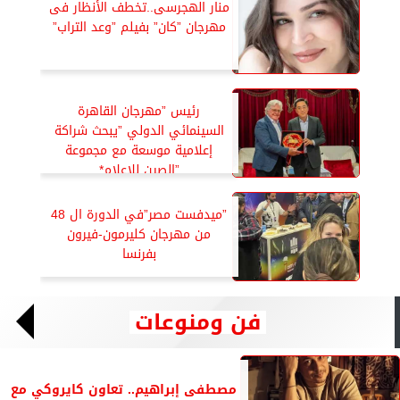
منار الهجرسى..تخطف الأنظار فى
مهرجان ”كان” بفيلم ”وعد التراب”
رئيس ”مهرجان القاهرة
السينمائي الدولي ”يبحث شراكة
إعلامية موسعة مع مجموعة
”الصين للإعلام*
”ميدفست مصر”في الدورة ال 48
من مهرجان كليرمون-فيرون
بفرنسا
فن ومنوعات
مصطفى إبراهيم.. تعاون كايروكي مع