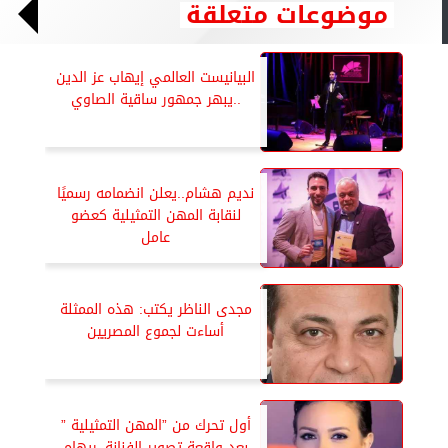
موضوعات متعلقة
البيانيست العالمي إيهاب عز الدين
..يبهر جمهور ساقية الصاوي
نديم هشام..يعلن انضمامه رسميًا
لنقابة المهن التمثيلية كعضو
عامل
مجدى الناظر يكتب: هذه الممثلة
أساءت لجموع المصريين
أول تحرك من ”المهن التمثيلية ”
بعد واقعة تصوير الفنانة..ريهام