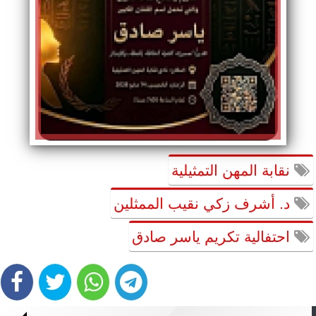
نقابة المهن التمثيلية
د. أشرف زكي نقيب الممثلين
احتفالية تكريم ياسر صادق