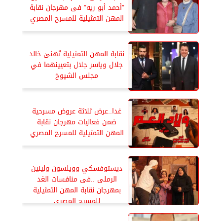
”أحمد أبو ريه” فى مهرجان نقابة
المهن التمثيلية للمسرح المصري
نقابة المهن التمثيلية تُهنئ خالد
جلال وياسر جلال بتعيينهما في
مجلس الشيوخ
غدا..عرض ثلاثة عروض مسرحية
ضمن فعاليات مهرجان نقابة
المهن التمثيلية للمسرح المصري
ديستوفسكي وويلسون ولينين
الرملى ..فى منافسات الغد
بمهرجان نقابة المهن التمثيلية
للمسرح المصري