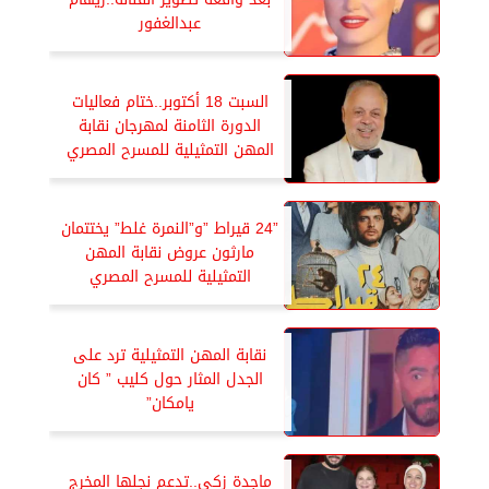
عبدالغفور
السبت 18 أكتوبر..ختام فعاليات
الدورة الثامنة لمهرجان نقابة
المهن التمثيلية للمسرح المصري
”24 قيراط ”و”النمرة غلط” يختتمان
مارثون عروض نقابة المهن
التمثيلية للمسرح المصري
نقابة المهن التمثيلية ترد على
الجدل المثار حول كليب ” كان
يامكان”
ماجدة زكى..تدعم نجلها المخرج