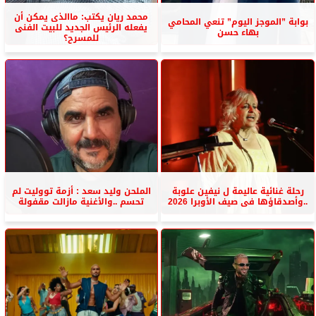
محمد ريان يكتب: ماالذى يمكن أن
بوابة ”الموجز اليوم” تنعي المحامي
يفعله الرئيس الجديد للبيت الفنى
بهاء حسن
للمسرح؟
رحلة غنائية عاليمة ل نيفين علوبة
الملحن وليد سعد : أزمة تووليت لم
..وأصدقاؤها فى صيف الأوبرا 2026
تحسم ..والأغنية مازالت مقفولة