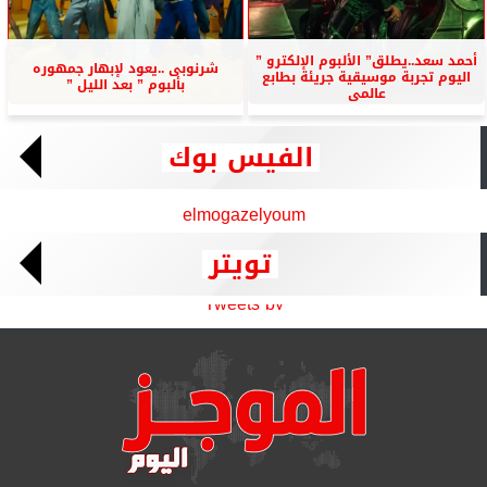
أحمد سعد..يطلق” الألبوم الإلكترو ”
شرنوبى ..يعود لإبهار جمهوره
اليوم تجربة موسيقية جريئة بطابع
بألبوم ” بعد الليل ”
عالمى
الفيس بوك
elmogazelyoum
تويتر
Tweets by