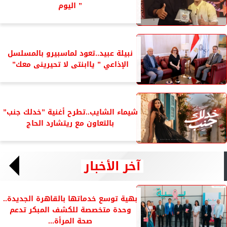
” اليوم
نبيلة عبيد..تعود لماسبيرو بالمسلسل
الإذاعي ” ياابنتى لا تحيرينى معك”
شيماء الشايب..تطرح أغنية ”خدلك جنب”
بالتعاون مع ريتشارد الحاج
آخر الأخبار
بهية توسع خدماتها بالقاهرة الجديدة..
وحدة متخصصة للكشف المبكر تدعم
صحة المرأة...