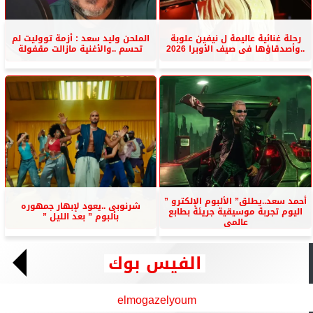
رحلة غنائية عاليمة ل نيفين علوبة
الملحن وليد سعد : أزمة تووليت لم
..وأصدقاؤها فى صيف الأوبرا 2026
تحسم ..والأغنية مازالت مقفولة
أحمد سعد..يطلق” الألبوم الإلكترو ”
شرنوبى ..يعود لإبهار جمهوره
اليوم تجربة موسيقية جريئة بطابع
بألبوم ” بعد الليل ”
عالمى
الفيس بوك
elmogazelyoum