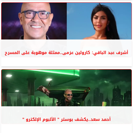
أشرف عبد الباقي: كارولين عزمى..ممثلة موهوبة على المسرح
أحمد سعد..يكشف بوستر ” الألبوم الإلكترو ”