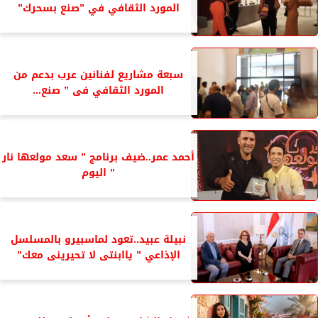
المورد الثقافي في ”صنع بسحرك”
سبعة مشاريع لفنانين عرب بدعم من
المورد الثقافي فى ” صنع...
أحمد عمر..ضيف برنامج ” سعد مولعها نار
” اليوم
نبيلة عبيد..تعود لماسبيرو بالمسلسل
الإذاعي ” ياابنتى لا تحيرينى معك”