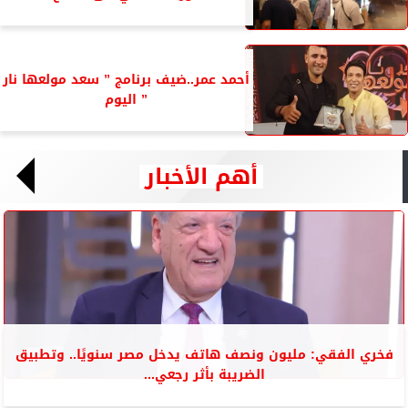
أحمد عمر..ضيف برنامج ” سعد مولعها نار
” اليوم
أهم الأخبار
فخري الفقي: مليون ونصف هاتف يدخل مصر سنويًا.. وتطبيق
الضريبة بأثر رجعي...