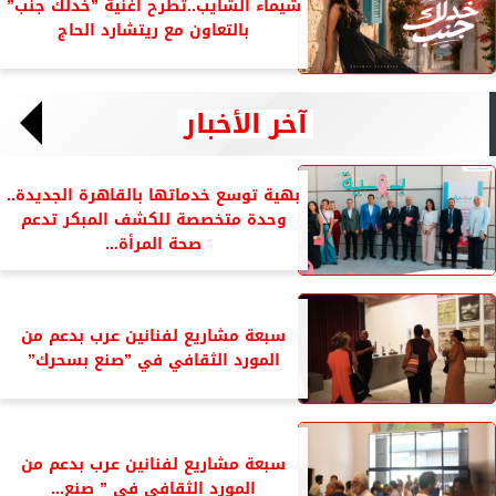
شيماء الشايب..تطرح أغنية ”خدلك جنب”
بالتعاون مع ريتشارد الحاج
آخر الأخبار
بهية توسع خدماتها بالقاهرة الجديدة..
وحدة متخصصة للكشف المبكر تدعم
صحة المرأة...
سبعة مشاريع لفنانين عرب بدعم من
المورد الثقافي في ”صنع بسحرك”
سبعة مشاريع لفنانين عرب بدعم من
المورد الثقافي فى ” صنع...