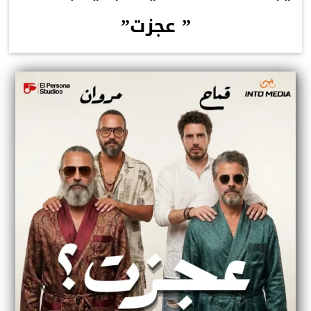
” عجزت”