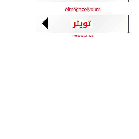
elmogazelyoum
تويتر
Tweets by