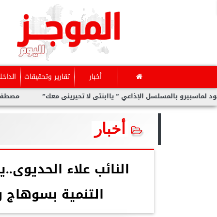
أخبار
تقارير وتحقيقات
الداخل
لمسلسل الإذاعي ” ياابنتى لا تحيرينى معك”
مصطفى صلاح يكتب: مكت
أخبار
النائب علاء الحديوى..
التنمية بسوهاج 