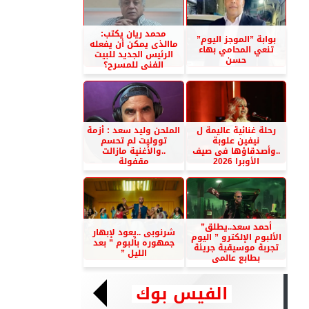
محمد ريان يكتب:
بوابة ”الموجز اليوم”
ماالذى يمكن أن يفعله
تنعي المحامي بهاء
الرئيس الجديد للبيت
حسن
الفنى للمسرح؟
رحلة غنائية عاليمة ل
الملحن وليد سعد : أزمة
نيفين علوبة
تووليت لم تحسم
..وأصدقاؤها فى صيف
..والأغنية مازالت
الأوبرا 2026
مقفولة
أحمد سعد..يطلق”
شرنوبى ..يعود لإبهار
الألبوم الإلكترو ” اليوم
جمهوره بألبوم ” بعد
تجربة موسيقية جريئة
الليل ”
بطابع عالمى
الفيس بوك