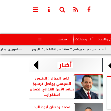
ن والحياة
أراء ومقالات
مجتمع

ف برنامج ” سعد مولعها نار ” اليوم
ساموزين..يطرح ” عيشنى” عنوا
أخبار
تامر الحبال : الرئيس
السيسي يواصل ترسيخ
دعائم الأمن الغذائي لضمان
استقرار...
محمد رمضان أبوطالب: