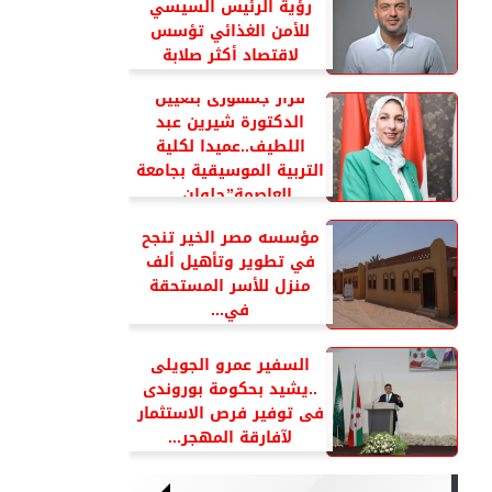
رؤية الرئيس السيسي
للأمن الغذائي تؤسس
لاقتصاد أكثر صلابة
قرار جمهورى بتعيين
الدكتورة شيرين عبد
اللطيف..عميدا لكلية
التربية الموسيقية بجامعة
العاصمة”حلوان...
مؤسسه مصر الخير تنجح
في تطوير وتأهيل ألف
منزل للأسر المستحقة
في...
السفير عمرو الجويلى
..يشيد بحكومة بوروندى
فى توفير فرص الاستثمار
لآفارقة المهجر...