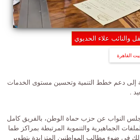
قل والنائب علاء الحديوي
يت القاهرة
دفة إلى دعم خطط التنمية وتحسين مستوى الخدمات
د .
مجلس النواب عن حزب حماة الوطن، بالفريق كامل
ملفات الجماهيرية والتنموية المرتبطة بمراكز طما
ك في ضوء مطالب المواطنين المتزايدة بتطوير