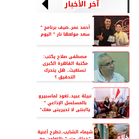
آخر الأخبار
أحمد عمر..ضيف برنامج ”
سعد مولعها نار ” اليوم
مصطفى صلاح يكتب:
مكتبة القاهرة الكبرى
تستغيث.. هل يتحرك
التحقيق ؟
نبيلة عبيد..تعود لماسبيرو
بالمسلسل الإذاعي ”
ياابنتى لا تحيرينى معك”
شيماء الشايب..تطرح أغنية
”خدلك جنب” بالتعاون مع