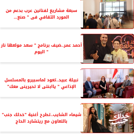
سبعة مشاريع لفنانين عرب بدعم من
المورد الثقافي فى ” صنع...
أحمد عمر..ضيف برنامج ” سعد مولعها نار
” اليوم
نبيلة عبيد..تعود لماسبيرو بالمسلسل
الإذاعي ” ياابنتى لا تحيرينى معك”
شيماء الشايب..تطرح أغنية ”خدلك جنب”
بالتعاون مع ريتشارد الحاج