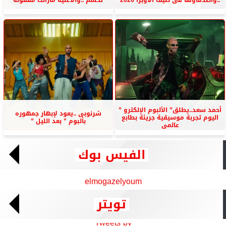
أحمد سعد..يطلق” الألبوم الإلكترو ”
شرنوبى ..يعود لإبهار جمهوره
اليوم تجربة موسيقية جريئة بطابع
بألبوم ” بعد الليل ”
عالمى
الفيس بوك
elmogazelyoum
تويتر
Tweets by