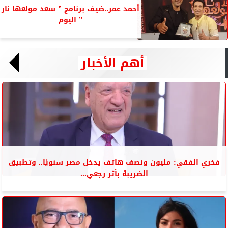
أحمد عمر..ضيف برنامج ” سعد مولعها نار
” اليوم
أهم الأخبار
فخري الفقي: مليون ونصف هاتف يدخل مصر سنويًا.. وتطبيق
الضريبة بأثر رجعي...