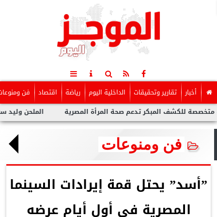
أخبار
تقارير وتحقيقات
الداخلية اليوم
رياضة
اقتصاد
فن ومنوعات
للكشف المبكر تدعم صحة المرأة المصرية
الملحن وليد سعد : أزمة 
فن ومنوعات
”أسد” يحتل قمة إيرادات السينما
المصرية فى أول أيام عرضه