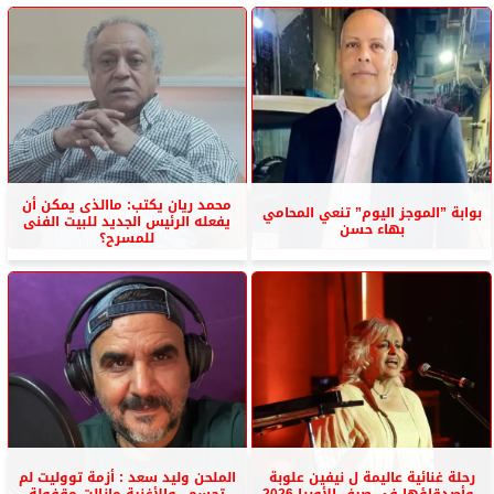
محمد ريان يكتب: ماالذى يمكن أن
بوابة ”الموجز اليوم” تنعي المحامي
يفعله الرئيس الجديد للبيت الفنى
بهاء حسن
للمسرح؟
رحلة غنائية عاليمة ل نيفين علوبة
الملحن وليد سعد : أزمة تووليت لم
..وأصدقاؤها فى صيف الأوبرا 2026
تحسم ..والأغنية مازالت مقفولة