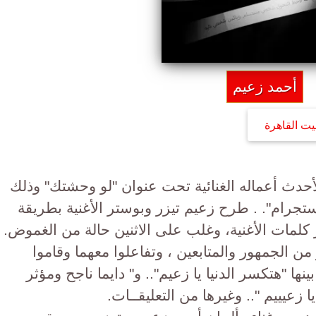
أحمد زعيم
يت القاهرة
دث أعماله الغنائية تحت عنوان "لو وحشتك" وذلك
جرام". . طرح زعيم تيزر وبوستر الأغنية بطريقة
كلمات الأغنية، وغلب على الاثنين حالة من الغموض.
 من الجمهور والمتابعين ، وتفاعلوا معهما وقاموا
بينها "هتكسر الدنيا يا زعيم".. و" دايما ناجح ومؤثر
زعيييم ".. وغيرها من التعليقــات.