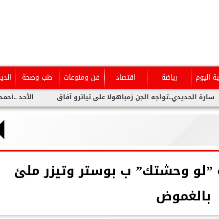
ية اليوم
رياضة
اقتصاد
فن ومنوعات
طب وصحة
الدي
ديدي..تواجه الجن زمباهولا على تياترو آفاق
الأحد ..أحمد شيبة ي
ة ”لو وحشتك” ب بوستر وتيزر ملئ
بالغموض