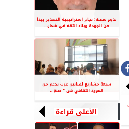
نديم سمنه: نجاح استراتيجية التصدير يبدأ
من الجودة وبناء الثقة في شعار...
سبعة مشاريع لفنانين عرب بدعم من
المورد الثقافي فى ” صنع...
الأعلى قراءة