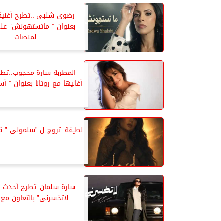
رضوى شلبى ..تطرح أغنية 
بعنوان ” ماتستهونش” عل
المنصات
المطربة سارة محجوب..تطر
أغانيها مع روتانا بعنوان ” أ
لطيفة..تروج ل ”سلمولى ” ق
سارة سلمان..تطرح أحدث أغ
لاتخسرنى” بالتعاون مع ر