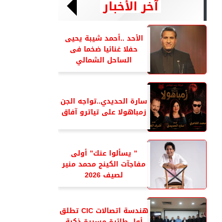
آخر الأخبار
الأحد ..أحمد شيبة يحيى
حفلا غنائيا ضخما فى
الساحل الشمالي
سارة الحديدي..تواجه الجن
زمباهولا على تياترو آفاق
” يسألوا عنك” أولى
مفاجآت الكينج محمد منير
لصيف 2026
هندسة اتصالات CIC تطلق
أول طائرة مسيرة ذكية