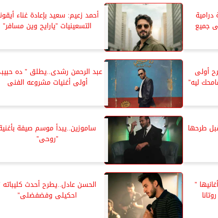
درامية
أحمد زعيم: سعيد بإعادة غناء أيقون
ى جميع
التسعينيات ”يارايح وين مسافر”
ح أولى
عبد الرحمن رشدى..يطلق ” ده حبيب
سامحك ليه”
أولى أغنيات مشروعه الفنى
بل طرحها
ساموزين..يبدأ موسم صيفة بأغنية
”روحى”
انيها ”
الحسن عادل..يطرح أحدث كليباته ”
وتانا
احكيلى وفضفضلى”