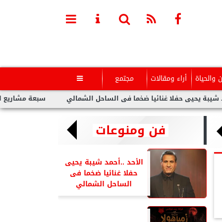
ن والحياة
أراء ومقالات
مجتمع

حيى حفلا غنائيا ضخما فى الساحل الشمالي
سبعة مشاريع لفنانين عر
فن ومنوعات
الأحد ..أحمد شيبة يحيى
حفلا غنائيا ضخما فى
الساحل الشمالي