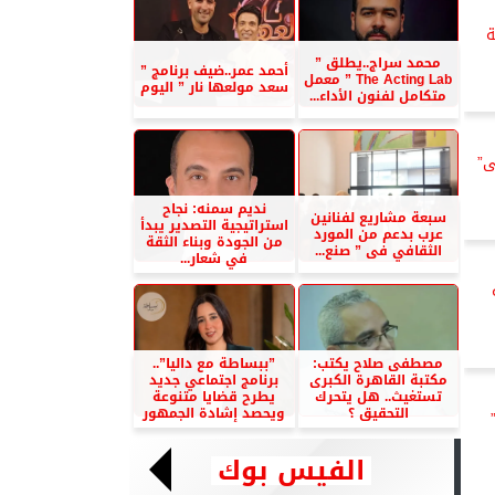
ة
محمد سراج..يطلق ”
أحمد عمر..ضيف برنامج ”
The Acting Lab ” معمل
سعد مولعها نار ” اليوم
متكامل لفنون الأداء...
ى”
نديم سمنه: نجاح
سبعة مشاريع لفنانين
استراتيجية التصدير يبدأ
عرب بدعم من المورد
من الجودة وبناء الثقة
الثقافي فى ” صنع...
في شعار...
مصطفى صلاح يكتب:
”ببساطة مع داليا”..
مكتبة القاهرة الكبرى
برنامج اجتماعي جديد
تستغيث.. هل يتحرك
يطرح قضايا متنوعة
التحقيق ؟
ويحصد إشادة الجمهور
الفيس بوك