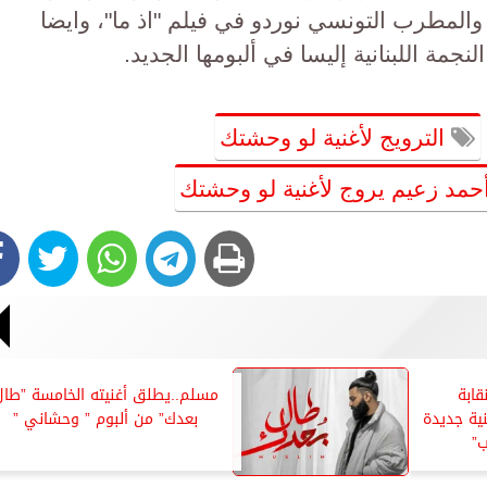
لمطرب التونسي نوردو في فيلم "اذ ما"، وايضا
نجمة اللبنانية إليسا في ألبومها الجديد.
الترويج لأغنية لو وحشتك
حمد زعيم يروج لأغنية لو وحشتك
قابة
مسلم..يطلق أغنيته الخامسة ”طال
ية جديدة
بعدك” من ألبوم ” وحشاني ”
ب”