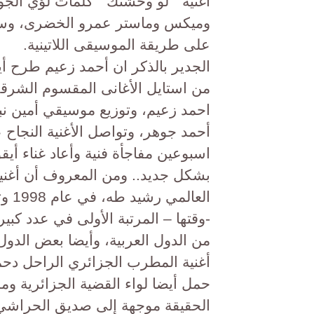
أغنية " لو وحشتك " كلمات لؤي الج
وميكس وماستر عمرو الخضرى، وسيت
على طريقة الموسيقى اللاتينية.
الجدير بالذكر ان أحمد زعيم طرح أ
من استايل الأغانى المقسوم الشرقى ا
احمد زعيم، وتوزيع موسيقي أمين ن
أحمد جوهر، وتواصل الأغنية النجاح 
اسبوعين مفاجأة فنية وأعاد غناء أيق
بشكل جديد.. ومن المعروف أن أغنية
العا
-وقتها – المرتبة الأولى في عدد ك
من الدول العربية، وأيضا بعض الدول ا
أغنية المطرب الجزائري الراحل دحم
حمل أيضا لواء القضية الجزائرية وم
الحقيقة موجهة إلى صديق الحراشي.