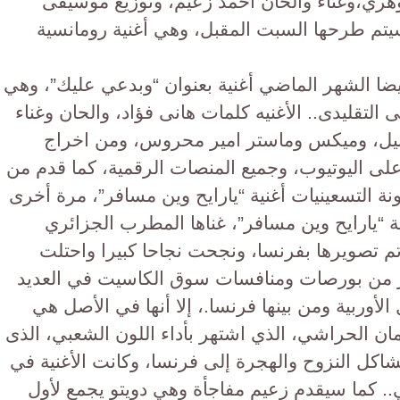
وهري،وغناء وألحان أحمد زعيم، وتوزيع موسيقى
م طرحها السبت المقبل، وهي أغنية رومانسية
يضا الشهر الماضي أغنية بعنوان “وبدعي عليك”، وهي
لتقليدى.. الأغنيه كلمات هانى فؤاد، والحان وغناء
بيل، وميكس وماستر امير محروس، ومن اخراج
على اليوتيوب، وجميع المنصات الرقمية، كما قدم من
ونة التسعينيات أغنية “يارايح وين مسافر”، مرة أخرى
 “يارايح وين مسافر”، غناها المطرب الجزائري
لمي رشيد طه، في عام 1998 وتم تصويرها بفرنسا، ونجحت نجاحا كبيرا واحتلت
بير من بورصات ومنافسات سوق الكاسيت في العديد
لأوربية ومن بينها فرنسا.، إلا أنها في الأصل هي
ان الحراشي، الذي اشتهر بأداء اللون الشعبي، الذى
شاكل النزوح والهجرة إلى فرنسا، وكانت الأغنية في
. كما سيقدم زعيم مفاجأة وهي دويتو يجمع لأول