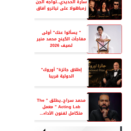
سارة الحديدي..تواجه الجن
زمباهولا على تياترو آفاق
” يسألوا عنك” أولى
مفاجآت الكينج محمد منير
لصيف 2026
إطلاق جائزة” أوروك”
الدولية قريبا
محمد سراج..يطلق ” The
Acting Lab ” معمل
متكامل لفنون الأداء...