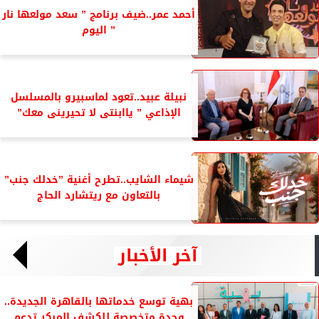
أحمد عمر..ضيف برنامج ” سعد مولعها نار
” اليوم
نبيلة عبيد..تعود لماسبيرو بالمسلسل
الإذاعي ” ياابنتى لا تحيرينى معك”
شيماء الشايب..تطرح أغنية ”خدلك جنب”
بالتعاون مع ريتشارد الحاج
آخر الأخبار
بهية توسع خدماتها بالقاهرة الجديدة..
وحدة متخصصة للكشف المبكر تدعم