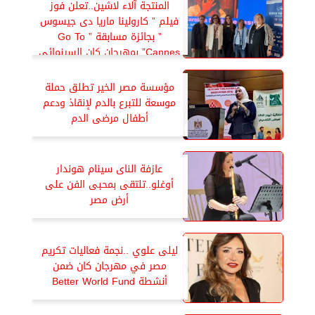
المنتجة آلاء لاشين..تعلن فوز
فيلم ” كارولينا ماريا دى جيسوس
” بجائزة مسابقة ” Go To
Cannes” بمهرجان كان السينمائي
مؤسسة مصر الخير تطلق حملة
موسعة للتبرع بالدم لإنقاذ ودعم
أطفال مرضى الدم
عازفة الناى سينام هوندار
أوغلو..تلتقى بمحبى الفن على
أرض مصر
ليلى علوي ..نجمة فعاليات تكريم
مصر في مهرجان كان ضمن
أنشطة Better World Fund