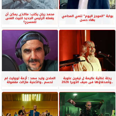
محمد ريان يكتب: ماالذى يمكن أن
بوابة ”الموجز اليوم” تنعي المحامي
يفعله الرئيس الجديد للبيت الفنى
بهاء حسن
للمسرح؟
رحلة غنائية عاليمة ل نيفين علوبة
الملحن وليد سعد : أزمة تووليت لم
..وأصدقاؤها فى صيف الأوبرا 2026
تحسم ..والأغنية مازالت مقفولة