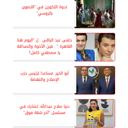
ندوة التكوين في ”التصوير
بالروسي”
حلمى عبد الباقى ..ل ”اليوم هنا
القاهرة ” : فين الأخوة والصداقة
يا مصطفي كامل؟
أبو الخير..مساعدا لرئيس حزب
الإصلاح والنهضة
دنيا صلاح عبدالله..تشارك في
مسلسل ”آخر شقة فوق”