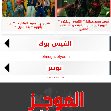
أحمد سعد..يطلق” الألبوم الإلكترو ”
شرنوبى ..يعود لإبهار جمهوره
اليوم تجربة موسيقية جريئة بطابع
بألبوم ” بعد الليل ”
عالمى
الفيس بوك
elmogazelyoum
تويتر
Tweets by