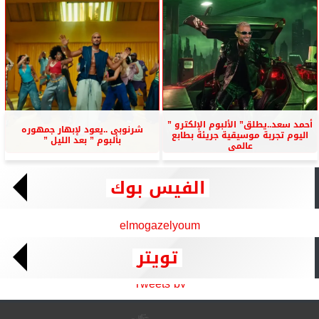
أحمد سعد..يطلق” الألبوم الإلكترو ”
شرنوبى ..يعود لإبهار جمهوره
اليوم تجربة موسيقية جريئة بطابع
بألبوم ” بعد الليل ”
عالمى
الفيس بوك
elmogazelyoum
تويتر
Tweets by