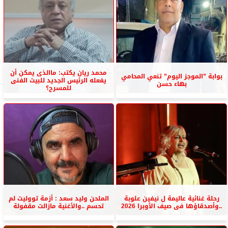
محمد ريان يكتب: ماالذى يمكن أن
بوابة ”الموجز اليوم” تنعي المحامي
يفعله الرئيس الجديد للبيت الفنى
بهاء حسن
للمسرح؟
رحلة غنائية عاليمة ل نيفين علوبة
الملحن وليد سعد : أزمة تووليت لم
..وأصدقاؤها فى صيف الأوبرا 2026
تحسم ..والأغنية مازالت مقفولة