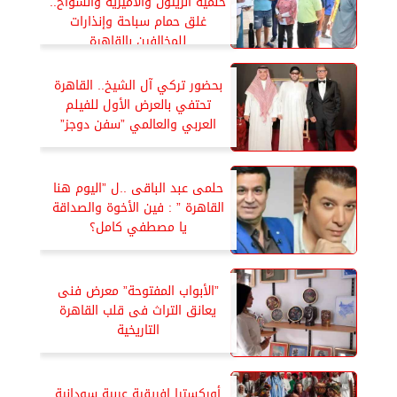
حلمية الزيتون والأميرية والسواح..
غلق حمام سباحة وإنذارات
للمخالفين بالقاهرة
بحضور تركي آل الشيخ.. القاهرة
تحتفي بالعرض الأول للفيلم
العربي والعالمي ”سفن دوجز”
حلمى عبد الباقى ..ل ”اليوم هنا
القاهرة ” : فين الأخوة والصداقة
يا مصطفي كامل؟
”الأبواب المفتوحة” معرض فنى
يعانق التراث فى قلب القاهرة
التاريخية
أوركسترا إفريقية عربية سودانية