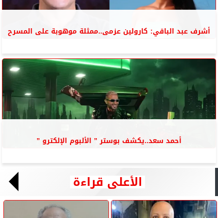
أشرف عبد الباقي: كارولين عزمى..ممثلة موهوبة على المسرح
أحمد سعد..يكشف بوستر ” الألبوم الإلكترو ”
الأعلى قراءة