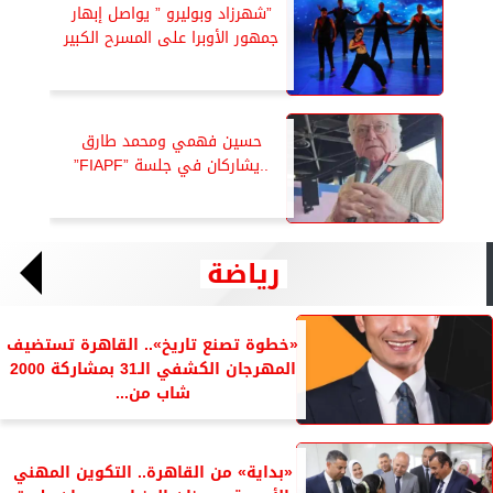
”شهرزاد وبوليرو ” يواصل إبهار
جمهور الأوبرا على المسرح الكبير
حسين فهمي ومحمد طارق
..يشاركان في جلسة ”FIAPF”
رياضة
«خطوة تصنع تاريخ».. القاهرة تستضيف
المهرجان الكشفي الـ31 بمشاركة 2000
شاب من...
«بداية» من القاهرة.. التكوين المهني