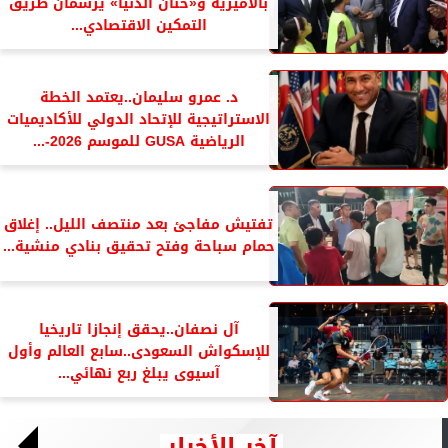
بالأميرية و«حنان الدنيا» يرسمان طريق
التمكين الاقتصادي...
د. عمرو سليمان..يعتمد الخطة
الاستراتيجية للإتحاد الدولي للأكاديميات
الرياضية GUSA للموسم 2026-...
تفتيش مفاجئ بعد منتصف الليل.. إغلاق
حمام سباحة وفتح تحقيق بنادي منشية...
آل نصفان..يحقق إنجازا تاريخيا
للإسكواش السعودى..سابع العالم وأول
آسيوى يبلغ ربع نهائي...
آخر الأخبار