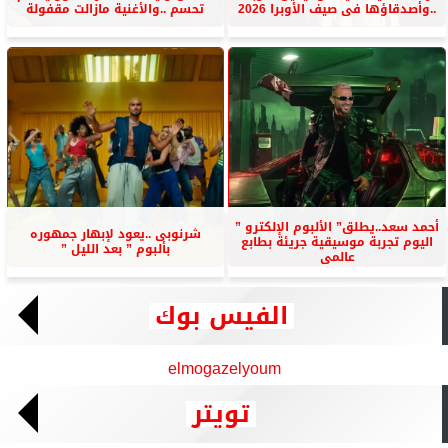
..وأصدقاؤها فى صيف الأوبرا 2026
تحسم ..والأغنية مازالت مقفولة
أحمد سعد..يطلق” الألبوم الإلكترو ”
شرنوبى ..يعود لإبهار جمهوره
اليوم تجربة موسيقية جريئة بطابع
بألبوم ” بعد الليل ”
عالمى
الفيس بوك
elmogazelyoum
تويتر