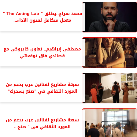
محمد سراج..يطلق ” The Acting Lab ”
معمل متكامل لفنون الأداء...
مصطفى إبراهيم.. تعاون كايروكي مع
قصائدي فاق توقعاتي
سبعة مشاريع لفنانين عرب بدعم من
المورد الثقافي في ”صنع بسحرك”
سبعة مشاريع لفنانين عرب بدعم من
المورد الثقافي فى ” صنع...