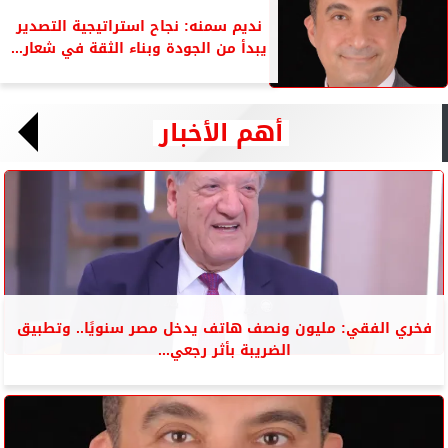
نديم سمنه: نجاح استراتيجية التصدير
يبدأ من الجودة وبناء الثقة في شعار...
أهم الأخبار
فخري الفقي: مليون ونصف هاتف يدخل مصر سنويًا.. وتطبيق
الضريبة بأثر رجعي...