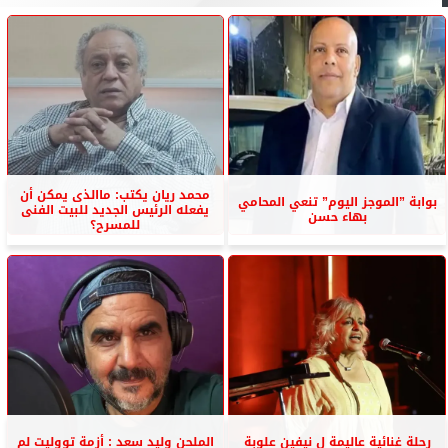
محمد ريان يكتب: ماالذى يمكن أن
بوابة ”الموجز اليوم” تنعي المحامي
يفعله الرئيس الجديد للبيت الفنى
بهاء حسن
للمسرح؟
رحلة غنائية عاليمة ل نيفين علوبة
الملحن وليد سعد : أزمة تووليت لم