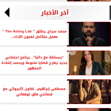
آخر الأخبار
محمد سراج..يطلق ” The Acting Lab ”
معمل متكامل لفنون الأداء...
”ببساطة مع داليا”.. برنامج اجتماعي
جديد يطرح قضايا متنوعة ويحصد إشادة
الجمهور
مصطفى إبراهيم.. تعاون كايروكي مع
قصائدي فاق توقعاتي