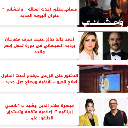
مسلم..يطلق أحدث أعماله ” واحشاني ”
عنوان ألبومه الجديد
أحمد خالد صالح..ضيف شرف مهرجان
بردية السينمائي فى دورة تحمل إسم
والده
الدكتور على الزرعى ..يقدم أحدث الحلول
لعلاج الجيوب الأنفية ويصنع جيل جديد...
ميسرة صلاح الدين..يشيد ب ”نانسي
إبراهيم ”: إعلامية مثقفة وتستحق
الظهور على...