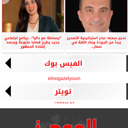
نديم سمنه: نجاح استراتيجية التصدير
”ببساطة مع داليا”.. برنامج اجتماعي
يبدأ من الجودة وبناء الثقة في
جديد يطرح قضايا متنوعة ويحصد
شعار...
إشادة الجمهور
الفيس بوك
elmogazelyoum
تويتر
Tweets by