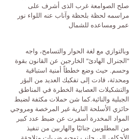
صلح الصوامعة غرب الذى أشرف على
مراسمه لحظة بلحظة وآناب عنه اللواء نور
عمر ومساعده للشمال
وبالتوازي مع لغة الحوار والتسامح، واجه
"الجنرال الهادئ" الخارجين عن القانون بقوة
وحسم. حيث وضع خططاً أمنية استباقية
ومحدثة، قادت إلى تفكيك العديد من البؤر
والتشكيلات العصابية الخطرة في المناطق
الجبلية والنائية.كما شن حملات مكثفة لضبط
حائزي الأسلحة النارية غير المرخصة ومروجي
المواد المخدرة أسفرت عن ضبط عدد كبير
من المطلوبين جنائيًا والهاربين من تنفيذ
الأحكام، إلى جانب توجيه ضربات متلاحقة