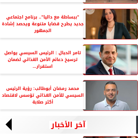
”ببساطة مع داليا”.. برنامج اجتماعي
جديد يطرح قضايا متنوعة ويحصد إشادة
الجمهور
تامر الحبال : الرئيس السيسي يواصل
ترسيخ دعائم الأمن الغذائي لضمان
استقرار...
محمد رمضان أبوطالب: رؤية الرئيس
السيسي للأمن الغذائي تؤسس لاقتصاد
أكثر صلابة
آخر الأخبار