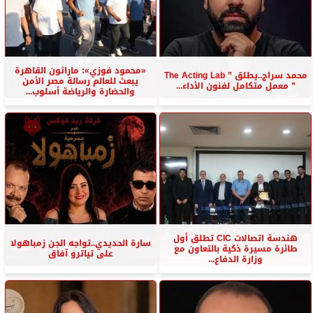
«محمود فوزي»: ماراثون القاهرة
محمد سراج..يطلق ” The Acting Lab
يبعث للعالم رسالة مصر الأمن
” معمل متكامل لفنون الأداء...
والحضارة والرياضة أسلوب...
هندسة اتصالات CIC تطلق أول
سارة الحديدي..تواجه الجن زمباهولا
طائرة مسيرة ذكية بالتعاون مع
على تياترو آفاق
وزارة الدفاع...