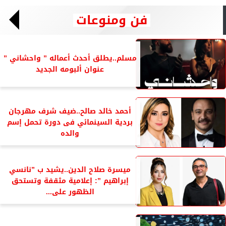
فن ومنوعات
مسلم..يطلق أحدث أعماله ” واحشاني ”
عنوان ألبومه الجديد
أحمد خالد صالح..ضيف شرف مهرجان
بردية السينمائي فى دورة تحمل إسم
والده
ميسرة صلاح الدين..يشيد ب ”نانسي
إبراهيم ”: إعلامية مثقفة وتستحق
الظهور على...