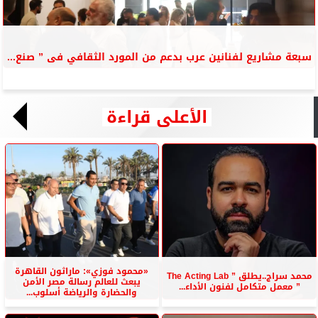
سبعة مشاريع لفنانين عرب بدعم من المورد الثقافي فى ” صنع...
الأعلى قراءة
«محمود فوزي»: ماراثون القاهرة
محمد سراج..يطلق ” The Acting Lab
يبعث للعالم رسالة مصر الأمن
” معمل متكامل لفنون الأداء...
والحضارة والرياضة أسلوب...