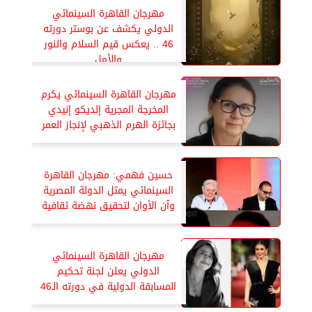
مهرجان القاهرة السينمائي
الدولي يكشف عن بوستر دورته
46 .. يعكس قيم السلام والنور
والأمل
مهرجان القاهرة السينمائي يكرم
المخرجة المجریة إلديكو إنيدي
بجائزة الهرم الذهبي لإنجاز العمر
حسين فهمي: مهرجان القاهرة
السينمائي يمثل الدولة المصرية
وآن الأوان لتحقيق نهضة ثقافية
مهرجان القاهرة السينمائي
الدولي يعلن لجنة تحكيم
المسابقة الدولية في دورته الـ46