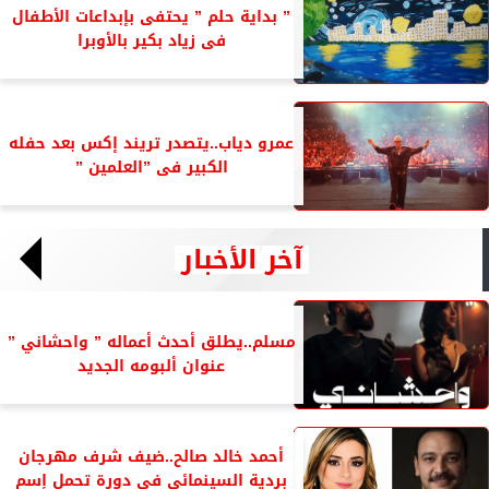
” بداية حلم ” يحتفى بإبداعات الأطفال
فى زياد بكير بالأوبرا
عمرو دياب..يتصدر تريند إكس بعد حفله
الكبير فى ”العلمين ”
آخر الأخبار
مسلم..يطلق أحدث أعماله ” واحشاني ”
عنوان ألبومه الجديد
أحمد خالد صالح..ضيف شرف مهرجان
بردية السينمائي فى دورة تحمل إسم