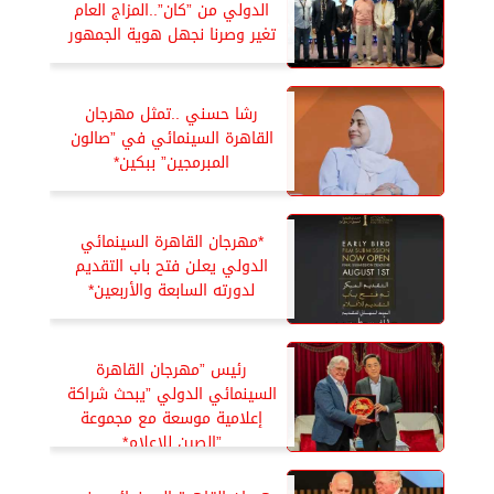
الدولي من ”كان”..المزاج العام
تغير وصرنا نجهل هوية الجمهور
رشا حسني ..تمثل مهرجان
القاهرة السينمائي في ”صالون
المبرمجين” ببكين*
*مهرجان القاهرة السينمائي
الدولي يعلن فتح باب التقديم
لدورته السابعة والأربعين*
رئيس ”مهرجان القاهرة
السينمائي الدولي ”يبحث شراكة
إعلامية موسعة مع مجموعة
”الصين للإعلام*