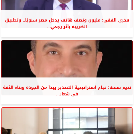
فخري الفقي: مليون ونصف هاتف يدخل مصر سنويًا.. وتطبيق
الضريبة بأثر رجعي...
نديم سمنه: نجاح استراتيجية التصدير يبدأ من الجودة وبناء الثقة
في شعار...