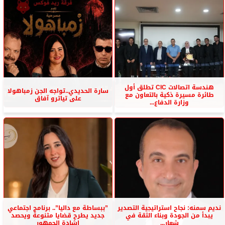
هندسة اتصالات CIC تطلق أول
سارة الحديدي..تواجه الجن زمباهولا
طائرة مسيرة ذكية بالتعاون مع
على تياترو آفاق
وزارة الدفاع...
نديم سمنه: نجاح استراتيجية التصدير
”ببساطة مع داليا”.. برنامج اجتماعي
يبدأ من الجودة وبناء الثقة في
جديد يطرح قضايا متنوعة ويحصد
شعار...
إشادة الجمهور