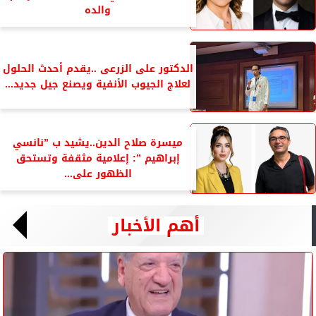
والده
الدكتور على الزرعى ..يقدم أحدث الحلول
لعلاج الجيوب الأنفية ويصنع جيل جديد...
ميسرة صلاح الدين..يشيد ب ”نانسي
إبراهيم ”: إعلامية مثقفة وتستحق
الظهور على...
أهم الأخبار