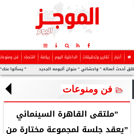
أخبار
تقارير وتحقيقات
الداخلية اليوم
رياضة
اقتصاد
فن ومنوعات
له ” واحشاني ” عنوان ألبومه الجديد
” يسألوا عنك” أولى مفاجآت ا
فن ومنوعات
”ملتقى القاهرة السينمائي
”يعقد جلسة لمجموعة مختارة من