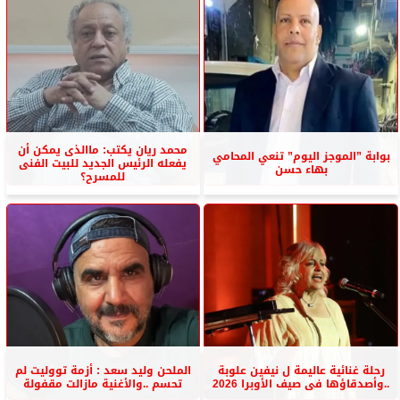
محمد ريان يكتب: ماالذى يمكن أن
بوابة ”الموجز اليوم” تنعي المحامي
يفعله الرئيس الجديد للبيت الفنى
بهاء حسن
للمسرح؟
رحلة غنائية عاليمة ل نيفين علوبة
الملحن وليد سعد : أزمة تووليت لم
..وأصدقاؤها فى صيف الأوبرا 2026
تحسم ..والأغنية مازالت مقفولة