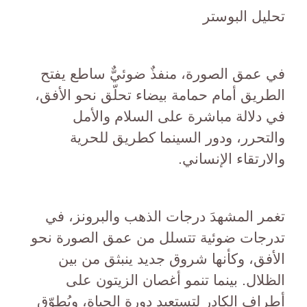
تحليل البوستر
في عمق الصورة، منفذٌ ضوئيٌّ ساطع يفتح
الطريق أمام حمامة بيضاء تحلّق نحو الأفق،
في دلالة مباشرة على السلام والأمل
والتحرر، ودور السينما كطريق للحرية
والارتقاء الإنساني.
تغمر المشهدَ درجات الذهب والبرونز، في
تدرجات ضوئية تتسلل من عمق الصورة نحو
الأفق، وكأنها شروق جديد ينبثق من بين
الظلال. بينما تنمو أغصان الزيتون على
أطراف الكادر لتستعيد دورة الحياة، ويُطوّق