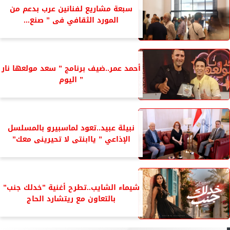
سبعة مشاريع لفنانين عرب بدعم من
المورد الثقافي فى ” صنع...
أحمد عمر..ضيف برنامج ” سعد مولعها نار
” اليوم
نبيلة عبيد..تعود لماسبيرو بالمسلسل
الإذاعي ” ياابنتى لا تحيرينى معك”
شيماء الشايب..تطرح أغنية ”خدلك جنب”
بالتعاون مع ريتشارد الحاج