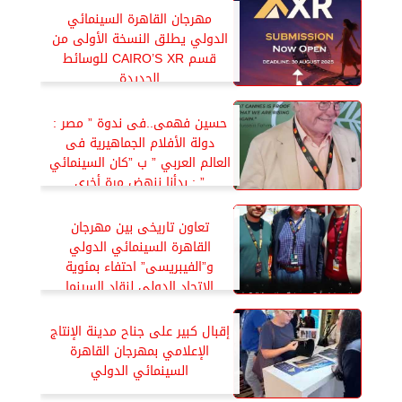
مهرجان القاهرة السينمائي
الدولي يطلق النسخة الأولى من
قسم CAIRO’S XR للوسائط
الجديدة
حسين فهمى..فى ندوة ” مصر :
دولة الأفلام الجماهيرية فى
العالم العربي ” ب ”كان السينمائي
” : بدأنا ننهض مرة أخرى
تعاون تاريخى بين مهرجان
القاهرة السينمائي الدولي
و”الفيبريسى” احتفاء بمئوية
الإتحاد الدولي لنقاد السينما
إقبال كبير على جناح مدينة الإنتاج
الإعلامي بمهرجان القاهرة
السينمائي الدولي