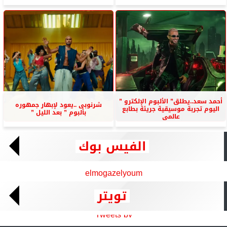
أحمد سعد..يطلق” الألبوم الإلكترو ”
شرنوبى ..يعود لإبهار جمهوره
اليوم تجربة موسيقية جريئة بطابع
بألبوم ” بعد الليل ”
عالمى
الفيس بوك
elmogazelyoum
تويتر
Tweets by