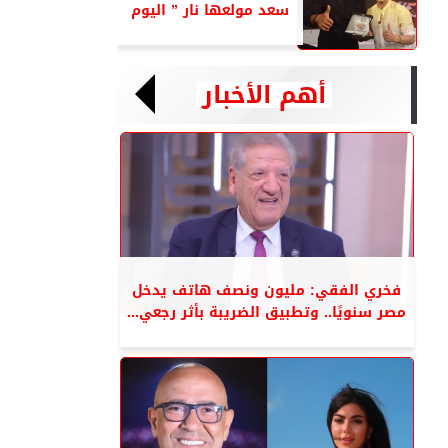
سعد مولعها نار ” اليوم
أهم الأخبار
فخري الفقي: مليون ونصف هاتف يدخل
مصر سنويًا.. وتطبيق الضريبة بأثر رجعي...