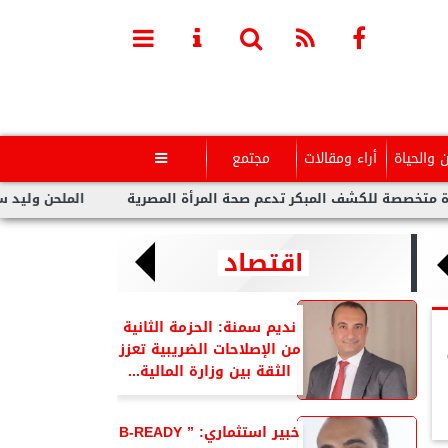
ن والحياة
أراء ومقالات
مجتمع

المبكر تدعم صحة المرأة المصرية
الملحن وليد سعد : أزمة تووليت
اقتصاد
نديم سمنة: الحزمة الثانية
من الإصلاحات الضريبية تعزز
الثقة بين وزارة المالية...
خبير استثماري: ” B-READY