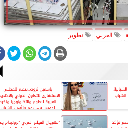
العربي
تطوير
لشبابية..
ياسمين ثروت..تنضم للمجلس
الشباب
الاستشارى للتعاون الدولي بالاكاديم
العربية للعلوم والتكنولوجيا وتكرم
لدورها فى دعم وتأهيل الشباب
لمصر تؤكد
”مهرجان الفيلم العربي ”بروتردام يع