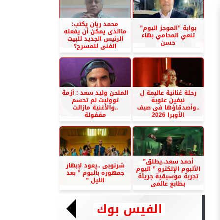
محمد ريان يكتب:
بوابة ”الموجز اليوم”
ماالذى يمكن أن يفعله
تنعي المحامي بهاء
الرئيس الجديد للبيت
حسن
الفنى للمسرح؟
رحلة غنائية عاليمة ل
الملحن وليد سعد : أزمة
نيفين علوبة
تووليت لم تحسم
..وأصدقاؤها فى صيف
..والأغنية مازالت
الأوبرا 2026
مقفولة
أحمد سعد..يطلق”
شرنوبى ..يعود لإبهار
الألبوم الإلكترو ” اليوم
جمهوره بألبوم ” بعد
تجربة موسيقية جريئة
الليل ”
بطابع عالمى
الفيس بوك