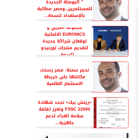
” البوصلة الجديدة
للمستثمرين..ومصر مطالبة
بالإستعداد لنسخة...
مجموعة العربي و
EURONICS الالمانية
توقعان شراكة جديدة
لتقديم منتجات تورنيدو
للسوق...
نديم سمنة: مصر رسخت
مكانتها على خريطة
الاستثمار العالمية
«ريتش بيك» تجدد شهادة
FSSC 22000 وتعزز ثقافة
سلامة الغذاء لدعم
جاهزية...