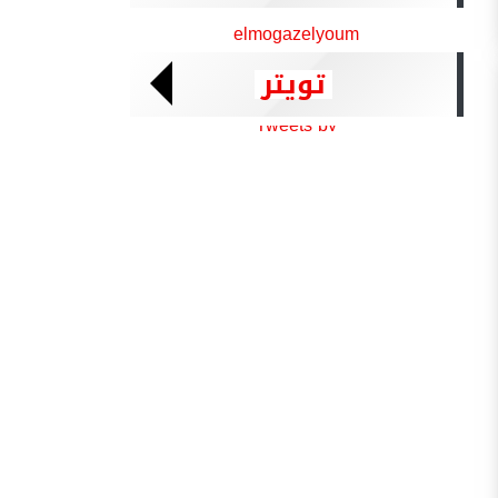
elmogazelyoum
تويتر
Tweets by