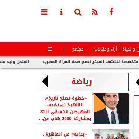
ن والحياة
أراء ومقالات
مجتمع

 المبكر تدعم صحة المرأة المصرية
الملحن وليد سعد : أزمة تووليت
رياضة
«خطوة تصنع تاريخ»..
القاهرة تستضيف
المهرجان الكشفي الـ31
بمشاركة 2000 شاب من...
«بداية» من القاهرة..