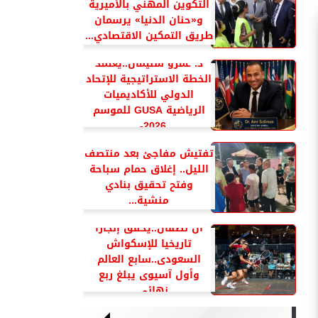
التكوين المهني بالأميرية
و«حنان الدنيا» يرسمان
طريق التمكين الاقتصادي...
د. عمرو سليمان..يعتمد
الخطة الاستراتيجية للإتحاد
الدولي للأكاديميات
الرياضية GUSA للموسم
2026-...
تفتيش مفاجئ بعد منتصف
الليل.. إغلاق حمام سباحة
وفتح تحقيق بنادي
منشية...
آل نصفان..يحقق إنجازا
تاريخيا للإسكواش
السعودى..سابع العالم
وأول آسيوى يبلغ ربع
نهائي...