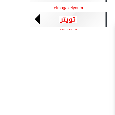
elmogazelyoum
تويتر
Tweets by