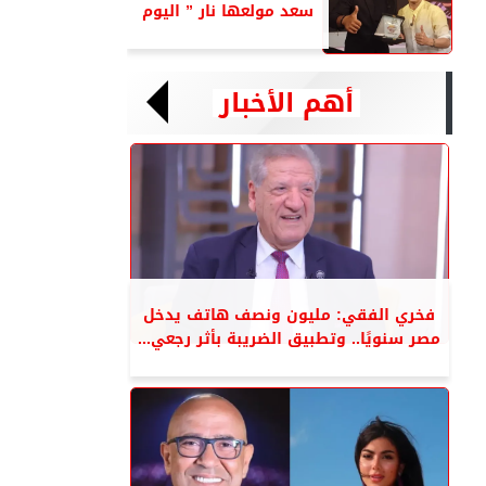
سعد مولعها نار ” اليوم
أهم الأخبار
فخري الفقي: مليون ونصف هاتف يدخل
مصر سنويًا.. وتطبيق الضريبة بأثر رجعي...