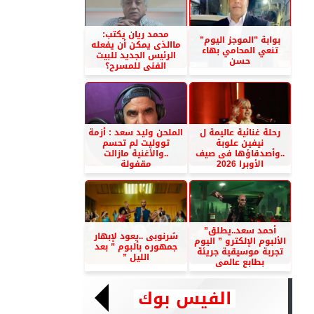
محمد ريان يكتب:
بوابة ”الموجز اليوم”
ماالذى يمكن أن يفعله
تنعي المحامي بهاء
الرئيس الجديد للبيت
حسن
الفنى للمسرح؟
رحلة غنائية عاليمة ل
الملحن وليد سعد : أزمة
نيفين علوبة
تووليت لم تحسم
..وأصدقاؤها فى صيف
..والأغنية مازالت
الأوبرا 2026
مقفولة
أحمد سعد..يطلق”
شرنوبى ..يعود لإبهار
الألبوم الإلكترو ” اليوم
جمهوره بألبوم ” بعد
تجربة موسيقية جريئة
الليل ”
بطابع عالمى
الفيس بوك