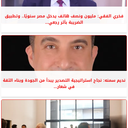
فخري الفقي: مليون ونصف هاتف يدخل مصر سنويًا.. وتطبيق
الضريبة بأثر رجعي...
نديم سمنه: نجاح استراتيجية التصدير يبدأ من الجودة وبناء الثقة
في شعار...