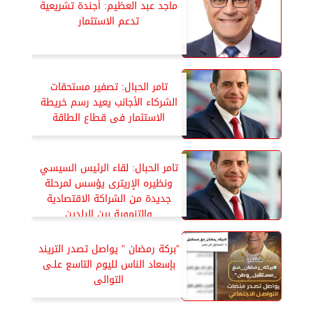
ماجد عبد العظيم: أجندة تشريعية
تدعم الاستثمار
تامر الحبال: تصفير مستحقات
الشركاء الأجانب يعيد رسم خريطة
الاستثمار فى قطاع الطاقة
تامر الحبال: لقاء الرئيس السيسي
ونظيره الإريترى يؤسس لمرحلة
جديدة من الشراكة الاقتصادية
والتنموية بين البلدين
”بركة رمضان ” يواصل تصدر التريند
بإسعاد الناس لليوم التاسع علـى
التوالى