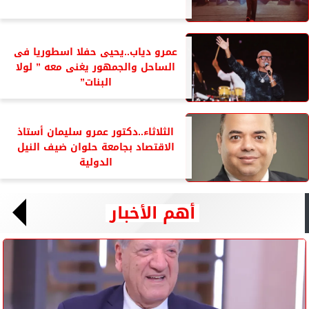
عمرو دياب..يحيى حفلا اسطوريا فى
الساحل والجمهور يغنى معه ” لولا
البنات”
الثلاثاء..دكتور عمرو سليمان أستاذ
الاقتصاد بجامعة حلوان ضيف النيل
الدولية
أهم الأخبار