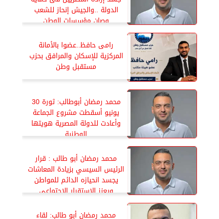
الدولة ..والجيش إنحاز للشعب
وصان مؤسسات الوطن
رامى حافظ..عضوا بالأمانة
المركزية للإسكان والمرافق بحزب
مستقبل وطن
محمد رمضان أبوطالب: ثورة 30
يونيو أسقطت مشروع الجماعة
وأعادت للدولة المصرية هويتها
الوطنية
محمد رمضان أبو طالب : قرار
الرئيس السيسي بزيادة المعاشات
يجسد انحيازه الدائم للمواطن
ويعزز الاستقرار الإجتماعي
محمد رمضان أبو طالب: لقاء