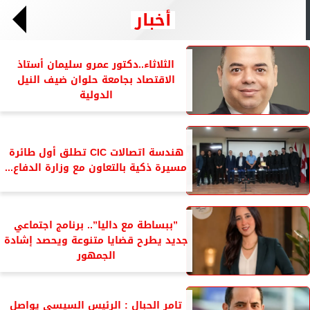
أخبار
الثلاثاء..دكتور عمرو سليمان أستاذ
الاقتصاد بجامعة حلوان ضيف النيل
الدولية
هندسة اتصالات CIC تطلق أول طائرة
مسيرة ذكية بالتعاون مع وزارة الدفاع...
”ببساطة مع داليا”.. برنامج اجتماعي
جديد يطرح قضايا متنوعة ويحصد إشادة
الجمهور
تامر الحبال : الرئيس السيسي يواصل