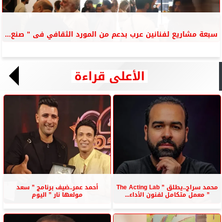
سبعة مشاريع لفنانين عرب بدعم من المورد الثقافي فى ” صنع...
الأعلى قراءة
محمد سراج..يطلق ” The Acting Lab
أحمد عمر..ضيف برنامج ” سعد
” معمل متكامل لفنون الأداء...
مولعها نار ” اليوم