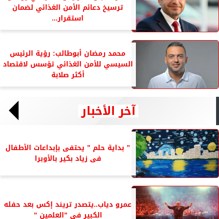
ترسيخ دعائم الأمن الغذائي لضمان
استقرار...
محمد رمضان أبوطالب: رؤية الرئيس
السيسي للأمن الغذائي تؤسس لاقتصاد
أكثر صلابة
آخر الأخبار
” بداية حلم ” يحتفى بإبداعات الأطفال
فى زياد بكير بالأوبرا
عمرو دياب..يتصدر تريند إكس بعد حفله
الكبير فى ”العلمين ”