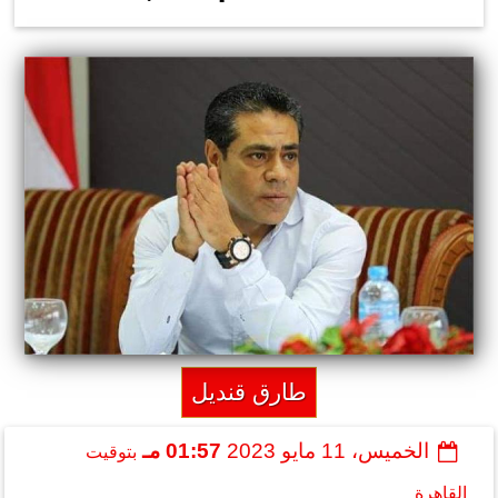
طارق قنديل
الخميس، 11 مايو 2023
01:57 مـ
بتوقيت
القاهرة