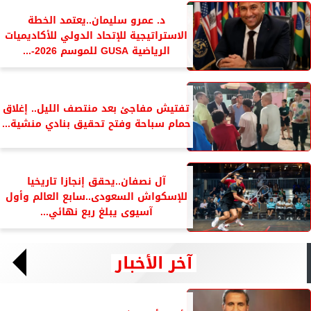
د. عمرو سليمان..يعتمد الخطة
الاستراتيجية للإتحاد الدولي للأكاديميات
الرياضية GUSA للموسم 2026-...
تفتيش مفاجئ بعد منتصف الليل.. إغلاق
حمام سباحة وفتح تحقيق بنادي منشية...
آل نصفان..يحقق إنجازا تاريخيا
للإسكواش السعودى..سابع العالم وأول
آسيوى يبلغ ربع نهائي...
آخر الأخبار