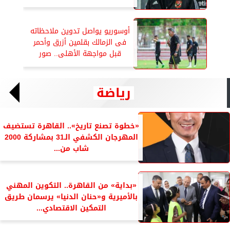
أوسوريو يواصل تدوين ملاحظاته
فى الزمالك بقلمين أزرق وأحمر
قبل مواجهة الأهلى.. صور
رياضة
«خطوة تصنع تاريخ».. القاهرة تستضيف
المهرجان الكشفي الـ31 بمشاركة 2000
شاب من...
«بداية» من القاهرة.. التكوين المهني
بالأميرية و«حنان الدنيا» يرسمان طريق
التمكين الاقتصادي...