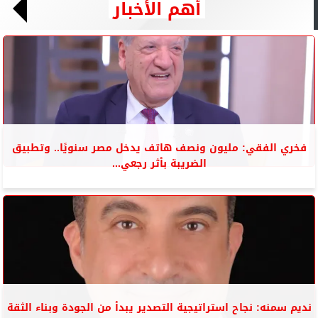
أهم الأخبار
فخري الفقي: مليون ونصف هاتف يدخل مصر سنويًا.. وتطبيق
الضريبة بأثر رجعي...
نديم سمنه: نجاح استراتيجية التصدير يبدأ من الجودة وبناء الثقة