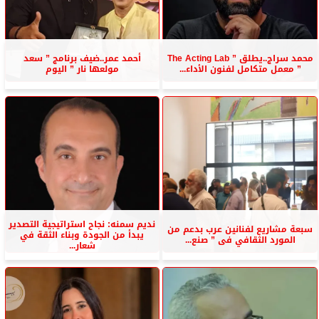
محمد سراج..يطلق ” The Acting Lab
أحمد عمر..ضيف برنامج ” سعد
” معمل متكامل لفنون الأداء...
مولعها نار ” اليوم
نديم سمنه: نجاح استراتيجية التصدير
سبعة مشاريع لفنانين عرب بدعم من
يبدأ من الجودة وبناء الثقة في
المورد الثقافي فى ” صنع...
شعار...