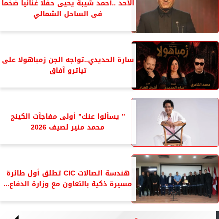
الأحد ..أحمد شيبة يحيى حفلا غنائيا ضخما
فى الساحل الشمالي
سارة الحديدي..تواجه الجن زمباهولا على
تياترو آفاق
” يسألوا عنك” أولى مفاجآت الكينج
محمد منير لصيف 2026
هندسة اتصالات CIC تطلق أول طائرة
مسيرة ذكية بالتعاون مع وزارة الدفاع...