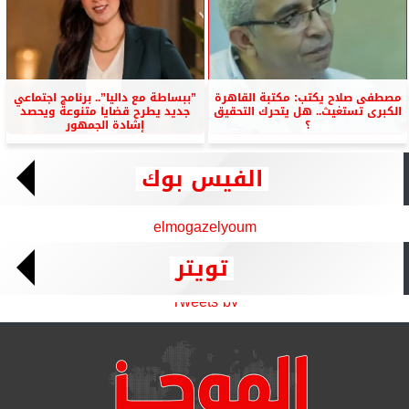
مصطفى صلاح يكتب: مكتبة القاهرة
”ببساطة مع داليا”.. برنامج اجتماعي
الكبرى تستغيث.. هل يتحرك التحقيق
جديد يطرح قضايا متنوعة ويحصد
؟
إشادة الجمهور
الفيس بوك
elmogazelyoum
تويتر
Tweets by