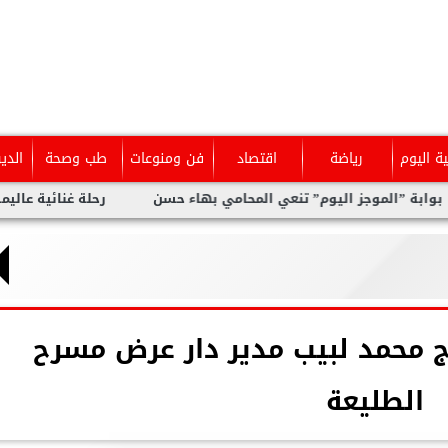
ية اليوم
رياضة
اقتصاد
فن ومنوعات
طب وصحة
الدي
موجز اليوم” تنعي المحامي بهاء حسن
رحلة غنائية عاليمة ل نيفين ع
رج محمد لبيب مدير دار عرض مسرح
الطليعة