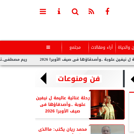
ن والحياة
أراء ومقالات
مجتمع

لوبة ..وأصدقاؤها فى صيف الأوبرا 2026
ريم مصطفى..تخطف الأنظا
فن ومنوعات
رحلة غنائية عاليمة ل نيفين
علوبة ..وأصدقاؤها فى
صيف الأوبرا 2026
محمد ريان يكتب: ماالذى