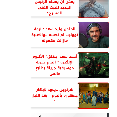
يمكن أن يفعله الرئيس
الجديد للبيت الفنى
للمسرح؟
الملحن وليد سعد : أزمة
تووليت لم تحسم ..والأغنية
مازالت مقفولة
أحمد سعد..يطلق” الألبوم
الإلكترو ” اليوم تجربة
موسيقية جريئة بطابع
عالمى
شرنوبى ..يعود لإبهار
جمهوره بألبوم ” بعد الليل
”