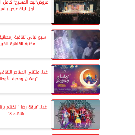
عروض”بيت المسرح” كامل ا
أول ليلة عرض بالعي
سبع ليالى ثقافية رمضاني
مكتبة القاهرة الكبر
غدا..ملتقى الهناجر الثقاف
”رمضان ومحبة الأوطان
غدا..”فرقة رضا ” تختتم برن
هلالك 8”