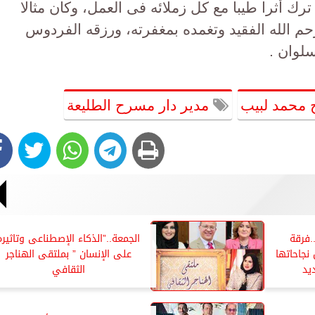
رك أثرا طيبا مع كل زملائه فى العمل، وكان مثالا
رحم الله الفقيد وتغمده بمغفرته، ورزقه الفردوس
سلوان .
 محمد لبيب
مدير دار مسرح الطليعة
.فرقة
الجمعة..”الذكاء الإصطناعى وتاثيره
نجاحاتها
على الإنسان ” بملتقى الهناجر
يد
الثقافي