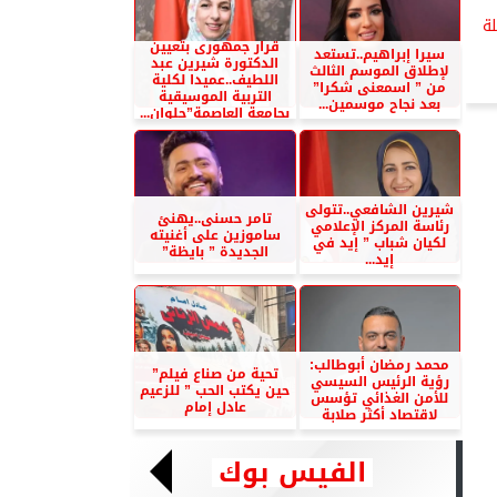
لة
قرار جمهورى بتعيين
سيرا إبراهيم..تستعد
الدكتورة شيرين عبد
لإطلاق الموسم الثالث
اللطيف..عميدا لكلية
من ” اسمعنى شكرا”
التربية الموسيقية
بعد نجاح موسمين...
بجامعة العاصمة”حلوان...
شيرين الشافعي..تتولى
تامر حسنى..يهنئ
رئاسة المركز الإعلامي
ساموزين على أغنيته
لكيان شباب ” إيد في
الجديدة ” بايظة”
إيد...
محمد رمضان أبوطالب:
تحية من صناع فيلم”
رؤية الرئيس السيسي
حين يكتب الحب ” للزعيم
للأمن الغذائي تؤسس
عادل إمام
لاقتصاد أكثر صلابة
الفيس بوك