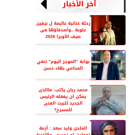
آخر الأخبار
رحلة غنائية عاليمة ل نيفين
علوبة ..وأصدقاؤها فى
صيف الأوبرا 2026
بوابة ”الموجز اليوم” تنعي
المحامي بهاء حسن
محمد ريان يكتب: ماالذى
يمكن أن يفعله الرئيس
الجديد للبيت الفنى
للمسرح؟
الملحن وليد سعد : أزمة
تووليت لم تحسم ..والأغنية