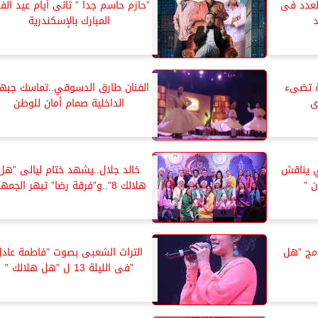
لعدد فى
”حازم حاسم جدا ” ثانى أيام عيد الف
د
المبارك بالإسكندرية
ة تضىء
الفنان طارق الدسوقي..تماسك جبهت
ى
الداخلية صمام أمان للوطن
ي يناقش
خالد جلال..يشهد ختام ليالى ”هل
 ”
هلالك 8”..و”فرقة رضا” تبهر الجمهور
امج ”هل
التراث الشعبى بصوت ”فاطمة عادل
”فى الليلة 13 ل ”هل هلالك ”