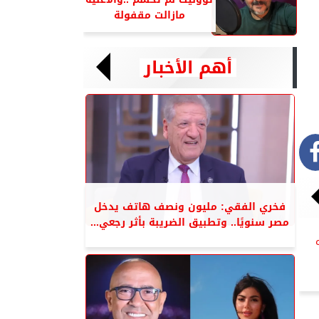
مازالت مقفولة
أهم الأخبار
فخري الفقي: مليون ونصف هاتف يدخل
مصر سنويًا.. وتطبيق الضريبة بأثر رجعي...