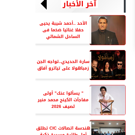
آخر الأخبار
الأحد ..أحمد شيبة يحيى
حفلا غنائيا ضخما فى
الساحل الشمالي
سارة الحديدي..تواجه الجن
زمباهولا على تياترو آفاق
” يسألوا عنك” أولى
مفاجآت الكينج محمد منير
لصيف 2026
هندسة اتصالات CIC تطلق
أول طائرة مسيرة ذكية