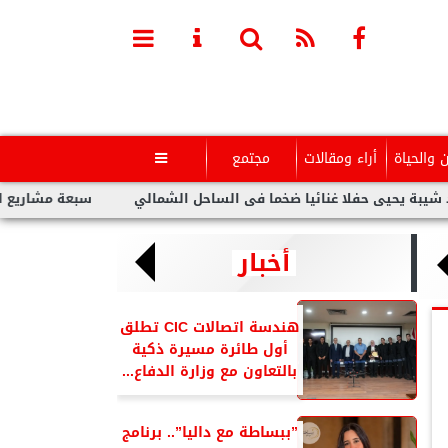
ن والحياة
أراء ومقالات
مجتمع

ى حفلا غنائيا ضخما فى الساحل الشمالي
سبعة مشاريع لفنانين عرب 
أخبار
هندسة اتصالات CIC تطلق
أول طائرة مسيرة ذكية
بالتعاون مع وزارة الدفاع...
”ببساطة مع داليا”.. برنامج