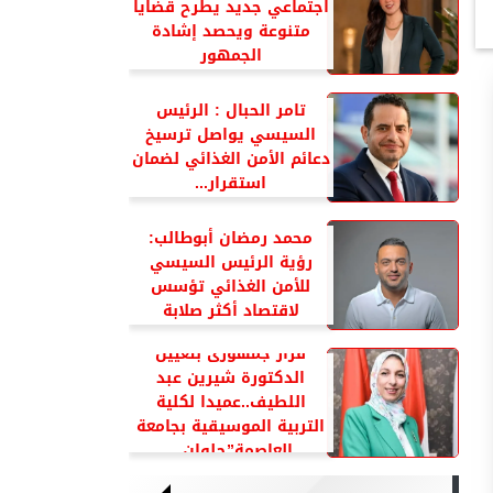
اجتماعي جديد يطرح قضايا
متنوعة ويحصد إشادة
الجمهور
تامر الحبال : الرئيس
السيسي يواصل ترسيخ
دعائم الأمن الغذائي لضمان
استقرار...
محمد رمضان أبوطالب:
رؤية الرئيس السيسي
للأمن الغذائي تؤسس
لاقتصاد أكثر صلابة
قرار جمهورى بتعيين
الدكتورة شيرين عبد
اللطيف..عميدا لكلية
التربية الموسيقية بجامعة
العاصمة”حلوان...