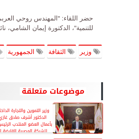
حضر اللقاء: "المهندس روحي العرب
للتنمية"، الدكتورة إيمان الشامي، ن
وزير
الثقافة
الجمهورية
موضوعات متعلقة
وزير التموين والتجارة الداخ
الدكتور أشرف صادق غازي 
بأعمال العضو المنتدب الرئيس
للشركة المصرية القابضة ل
والتخزين