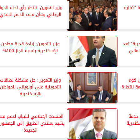
 ”كفاية
وزير التموين: ننتظر رأي لجنة الحوار
الوطني بشأن ملف الدعم النقدي
رية” تعد
وزير التموين: زيادة قدرة مطحن
لمالي
الإسكندرية بنسبة انجاز 100%
ن كوم
وزير التموين: حل مشكلة بطاقات
ة للتجارة
التموينية علي أولوياتي للمواطن
بالإسكندرية
 خدمة
المتحدث الإعلامي لشباب لدعم مص
كندرية
يشيد بمنتدى الطريق إلى الجمهوري
الجديدة