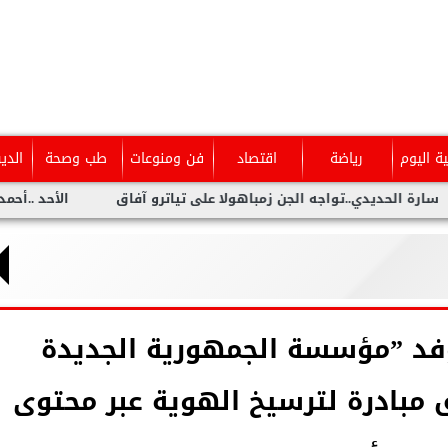
ية اليوم
رياضة
اقتصاد
فن ومنوعات
طب وصحة
الدي
دي..تواجه الجن زمباهولا على تياترو آفاق
الأحد ..أحمد شيبة يحي
وفد ”مؤسسة الجمهورية الجديدة
 مبادرة لترسيخ الهوية عبر محتوى