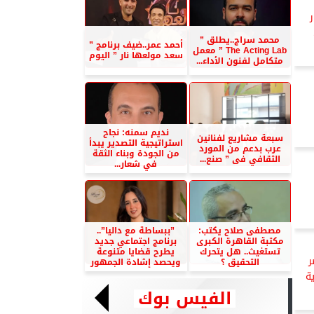
محمد سراج..يطلق ”
أحمد عمر..ضيف برنامج ”
The Acting Lab ” معمل
سعد مولعها نار ” اليوم
متكامل لفنون الأداء...
نديم سمنه: نجاح
سبعة مشاريع لفنانين
استراتيجية التصدير يبدأ
عرب بدعم من المورد
من الجودة وبناء الثقة
الثقافي فى ” صنع...
في شعار...
مصطفى صلاح يكتب:
”ببساطة مع داليا”..
مكتبة القاهرة الكبرى
برنامج اجتماعي جديد
تستغيث.. هل يتحرك
يطرح قضايا متنوعة
ر
التحقيق ؟
ويحصد إشادة الجمهور
ة
الفيس بوك