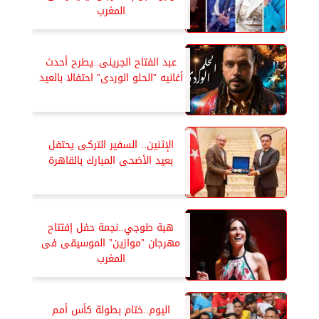
المغرب
عبد الفتاح الجرينى..يطرح أحدث
أغانيه ”الحلو الوردى” احتفالا بالعيد
الإثنين.. السفير التركى يحتفل
بعيد الأضحى المبارك بالقاهرة
هبة طوجي..نجمة حفل إفتتاح
مهرجان ”موازين” الموسيقى فى
المغرب
اليوم..ختام بطولة كأس أمم