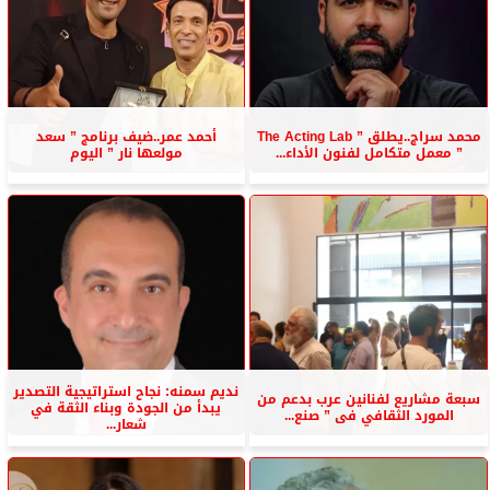
محمد سراج..يطلق ” The Acting Lab
أحمد عمر..ضيف برنامج ” سعد
” معمل متكامل لفنون الأداء...
مولعها نار ” اليوم
نديم سمنه: نجاح استراتيجية التصدير
سبعة مشاريع لفنانين عرب بدعم من
يبدأ من الجودة وبناء الثقة في
المورد الثقافي فى ” صنع...
شعار...