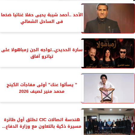
الأحد ..أحمد شيبة يحيى حفلا غنائيا ضخما
فى الساحل الشمالي
سارة الحديدي..تواجه الجن زمباهولا على
تياترو آفاق
” يسألوا عنك” أولى مفاجآت الكينج
محمد منير لصيف 2026
هندسة اتصالات CIC تطلق أول طائرة
مسيرة ذكية بالتعاون مع وزارة الدفاع...