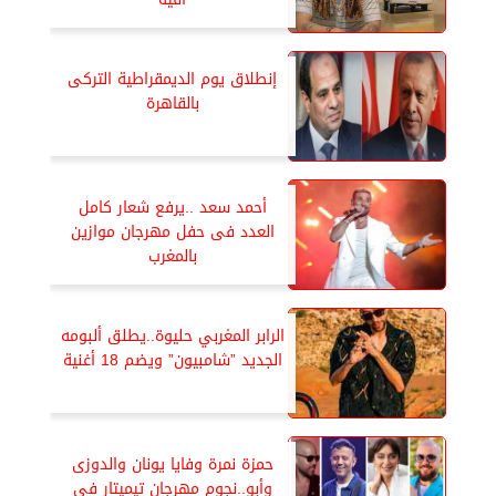
إنطلاق يوم الديمقراطية التركى
بالقاهرة
أحمد سعد ..يرفع شعار كامل
العدد فى حفل مهرجان موازين
بالمغرب
الرابر المغربي حليوة..يطلق ألبومه
الجديد ”شامبيون” ويضم 18 أغنية
حمزة نمرة وفايا يونان والدوزى
وأبو..نجوم مهرجان تيميتار فى