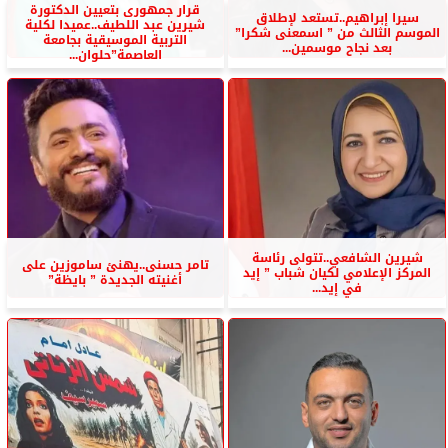
قرار جمهورى بتعيين الدكتورة
سيرا إبراهيم..تستعد لإطلاق
شيرين عبد اللطيف..عميدا لكلية
الموسم الثالث من ” اسمعنى شكرا”
التربية الموسيقية بجامعة
بعد نجاح موسمين...
العاصمة”حلوان...
شيرين الشافعي..تتولى رئاسة
تامر حسنى..يهنئ ساموزين على
المركز الإعلامي لكيان شباب ” إيد
أغنيته الجديدة ” بايظة”
في إيد...