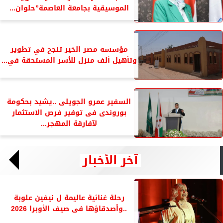
الموسيقية بجامعة العاصمة”حلوان...
مؤسسه مصر الخير تنجح في تطوير
وتأهيل ألف منزل للأسر المستحقة في...
السفير عمرو الجويلى ..يشيد بحكومة
بوروندى فى توفير فرص الاستثمار
لآفارقة المهجر...
آخر الأخبار
رحلة غنائية عاليمة ل نيفين علوبة
..وأصدقاؤها فى صيف الأوبرا 2026