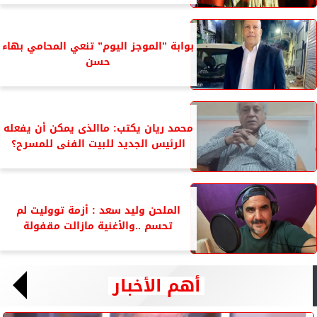
بوابة ”الموجز اليوم” تنعي المحامي بهاء
حسن
محمد ريان يكتب: ماالذى يمكن أن يفعله
الرئيس الجديد للبيت الفنى للمسرح؟
الملحن وليد سعد : أزمة تووليت لم
تحسم ..والأغنية مازالت مقفولة
أهم الأخبار