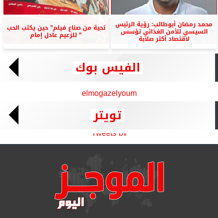
محمد رمضان أبوطالب: رؤية الرئيس
تحية من صناع فيلم” حين يكتب الحب
السيسي للأمن الغذائي تؤسس
” للزعيم عادل إمام
لاقتصاد أكثر صلابة
الفيس بوك
elmogazelyoum
تويتر
Tweets by