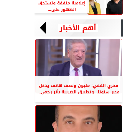
إعلامية مثقفة وتستحق
الظهور على...
أهم الأخبار
فخري الفقي: مليون ونصف هاتف يدخل
مصر سنويًا.. وتطبيق الضريبة بأثر رجعي...