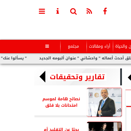
ن والحياة
أراء ومقالات
مجتمع

ماله ” واحشاني ” عنوان ألبومه الجديد
” يسألوا عنك” أولى مفاجآت
تقارير وتحقيقات
نصائح هامة لموسم
امتحانات بلا قلق
بحثا عن التقليد أم