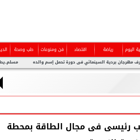
ية اليوم
رياضة
اقتصاد
فن ومنوعات
طب وصحة
الدي
 بردية السينمائي فى دورة تحمل إسم والده
مسلم..يطلق أحدث أع
عب رئيسى فى مجال الطاقة بمحطة