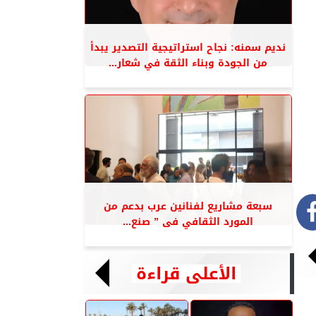
نديم سمنه: نجاح استراتيجية التصدير يبدأ
من الجودة وبناء الثقة في شعار...
سبعة مشاريع لفنانين عرب بدعم من
المورد الثقافي فى ” صنع...
الأعلى قراءة