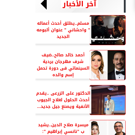
آخر الأخبار
مسلم..يطلق أحدث أعماله
” واحشاني ” عنوان ألبومه
الجديد
أحمد خالد صالح..ضيف
شرف مهرجان بردية
السينمائي فى دورة تحمل
إسم والده
الدكتور على الزرعى ..يقدم
أحدث الحلول لعلاج الجيوب
الأنفية ويصنع جيل جديد...
ميسرة صلاح الدين..يشيد
ب ”نانسي إبراهيم ”: