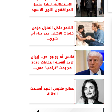
الاستقلالية..لماذا يفضل
المراهقون اللون الأسود
التنمر داخل المنزل مزمن
كلمات الاهل.. حجر بناء أم
شرخ...
فانس أم روبيو..حرب إيران
تزيد أهمية انتخابات 2028
مع بحث ”ترامب” عمن...
نصائح ملابس العيد أسعدت
العائلة