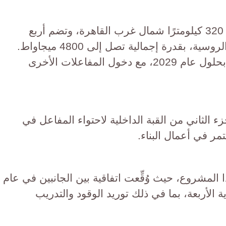
وتقع محطة الضبعة النووية على بُعد 320 كيلومترًا شمال غرب القاهرة، وتضم أربع
وحدات من مفاعلات VVER-1200 الروسية، بقدرة إجمالية تصل إلى 4800 ميجاواط.
يُتوقع أن يبدأ تشغيل المفاعل الأول بحلول عام 2029، مع دخول المفاعلات الأخرى
 الثاني من القبة الداخلية لاحتواء المفاعل في
ستمر في أعمال البناء.
المشروع، حيث وُقِّعت اتفاقية بين الجانبين في عام
ووية الأربعة، بما في ذلك توريد الوقود والتدريب