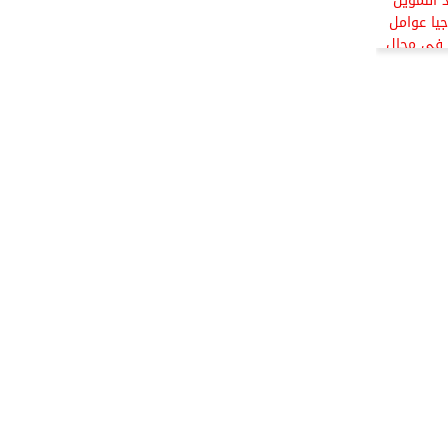
COP28: حشد التمويل
جيا عوامل
ل في مجال
ة