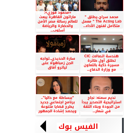
«محمود فوزي»:
محمد سراج..يطلق ”
ماراثون القاهرة يبعث
The Acting Lab ” معمل
للعالم رسالة مصر الأمن
متكامل لفنون الأداء...
والحضارة والرياضة
أسلوب...
هندسة اتصالات CIC
سارة الحديدي..تواجه
تطلق أول طائرة
الجن زمباهولا على
مسيرة ذكية بالتعاون
تياترو آفاق
مع وزارة الدفاع...
نديم سمنه: نجاح
”ببساطة مع داليا”..
استراتيجية التصدير يبدأ
برنامج اجتماعي جديد
من الجودة وبناء الثقة
يطرح قضايا متنوعة
في شعار...
ويحصد إشادة الجمهور
الفيس بوك