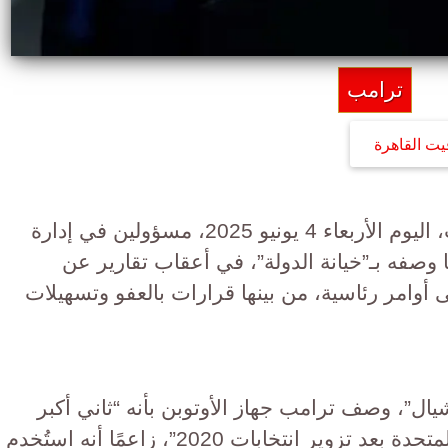
ترامب
يت القاهرة
اتهم الرئيس الأمريكي دونالد ترامب، اليوم الأربعاء 4 يونيو 2025، مسؤولين في إدارة
 وصفه بـ”خيانة الدولة”، في أعقاب تقارير عن
ى أوامر رئاسية، من بينها قرارات بالعفو وتسهيلات
”، وصف ترامب جهاز الأوتوبن بأنه “ثاني أكبر
فضيحة سياسية في تاريخ الولايات المتحدة بعد تزوير انتخابات 2020”، زاعمًا أنه استُخدم