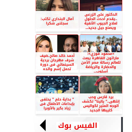
الدكتور على الزرعى
..يقدم أحدث الحلول
آمال البندارى تكتب:
لعلاج الجيوب الأنفية
سجلنى شكرا
ويصنع جيل جديد...
«محمود فوزي»:
أحمد خالد صالح..ضيف
ماراثون القاهرة يبعث
شرف مهرجان بردية
للعالم رسالة مصر الأمن
السينمائي فى دورة
والحضارة والرياضة
تحمل إسم والده
أسلوب...
برد قارس وحب
” بداية حلم ” يحتفى
إنتهى..” يالينا” تكشف
بإبداعات الأطفال فى
الوجه المثير لكواليس
زياد بكير بالأوبرا
كليبها الجديد
الفيس بوك