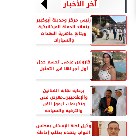
آخر الأخبار
رئيس مركز ومدينة أبوكبير
يتفقد الحملة الميكانيكية
ويتابع جاهزية المعدات
والسيارات
كارولين عزمي..تحسم جدل
أول أجر لها فى التمثيل
برعاية نقابة الفنانين
والإعلاميين..معرض فنى
وتكريمات لرموز الفن
والترفيه والسياحة
وكيل لجنة الإسكان بمجلس
النواب يتقدم بطلب إحاطة