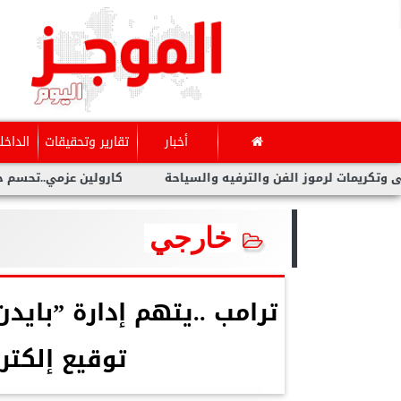
أخبار
تقارير وتحقيقات
الداخل
ات لرموز الفن والترفيه والسياحة
كارولين عزمي..تحسم جدل أول أج
خارجي
ترامب ..يتهم إدارة ”بايد
توقيع إلكتر