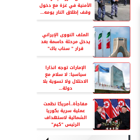
الأمنية في غزة مع دخول
وقف إطلاق النار يومه...
الملف النووى الإيراني
يدخل مرحلة حاسمة بعد
قرار ” سناب باك”
الإمارات توجه انذارا
سياسيا: لا سلام مع
الاحتلال ولا تسوية بلا
دولة...
مفاجأة..أمريكا نظمت
عملية سرية بكوريا
الشمالية لاستهداف
الرئيس ”كيم”