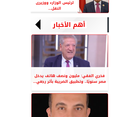
لرئيس الوزارء ووزيرى
النقل...
أهم الأخبار
فخري الفقي: مليون ونصف هاتف يدخل
مصر سنويًا.. وتطبيق الضريبة بأثر رجعي...