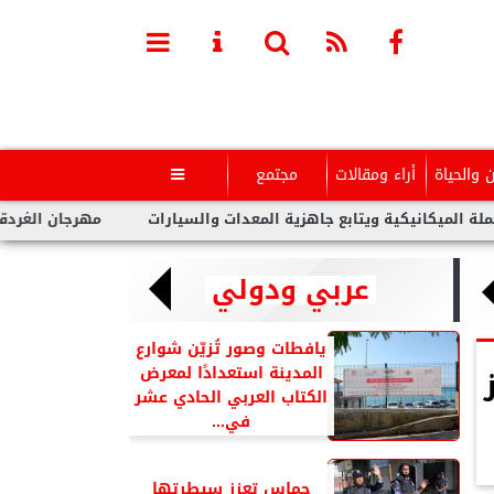
ن والحياة
أراء ومقالات
مجتمع

انيكية ويتابع جاهزية المعدات والسيارات
مهرجان الغردقة لسينما 
عربي ودولي
يافطات وصور تُزيّن شوارع
المدينة استعدادًا لمعرض
الكتاب العربي الحادي عشر
في...
حماس تعزز سيطرتها