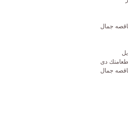
ناقصه جمال
يل
طعامتك دى
ناقصه جمال