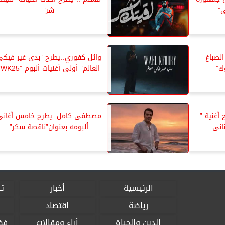
”
شر”
الصباغ
وائل كفوري..يطرح ”بدى غير فيك
ك”
العالم” أولى أغنيات ألبوم ”WK25”
أغنية ”
مصطفى كامل..يطرح خامس أغانى
انى
ألبومه بعنوان”ناقصة سكر”
الرئيسية
أخبار
تق
رياضة
اقتصاد
الدين والحياة
أراء ومقالات
فض