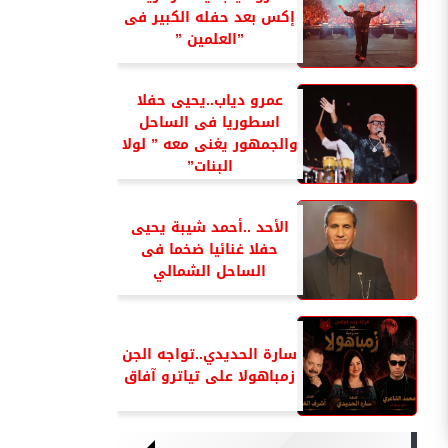
إكس بعد حفله الكبير فى
”العلمين ”
عمرو دياب..يحيى حفلا
اسطوريا فى الساحل
والجمهور يغنى معه ” لولا
البنات”
الأحد ..أحمد شيبة يحيى
حفلا غنائيا ضخما فى
الساحل الشمالي
سارة الحديدي..تواجه الجن
زمباهولا على تياترو آفاق