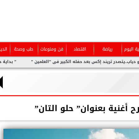
ية اليوم
رياضة
اقتصاد
فن ومنوعات
طب وصحة
الدي
در تريند إكس بعد حفله الكبير فى ”العلمين ”
” بداية حلم ” يحتفى
ح أغنية بعنوان” حلو التان”