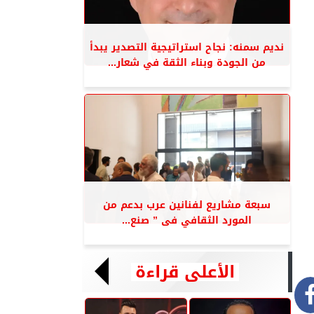
نديم سمنه: نجاح استراتيجية التصدير يبدأ
من الجودة وبناء الثقة في شعار...
سبعة مشاريع لفنانين عرب بدعم من
المورد الثقافي فى ” صنع...
الأعلى قراءة