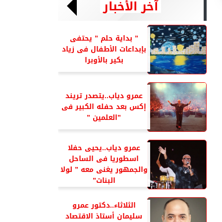
آخر الأخبار
” بداية حلم ” يحتفى
بإبداعات الأطفال فى زياد
بكير بالأوبرا
عمرو دياب..يتصدر تريند
إكس بعد حفله الكبير فى
”العلمين ”
عمرو دياب..يحيى حفلا
اسطوريا فى الساحل
والجمهور يغنى معه ” لولا
البنات”
الثلاثاء..دكتور عمرو
سليمان أستاذ الاقتصاد