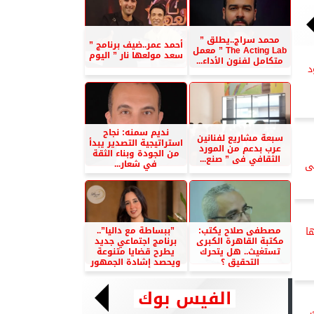
محمد سراج..يطلق ”
أحمد عمر..ضيف برنامج ”
The Acting Lab ” معمل
سعد مولعها نار ” اليوم
متكامل لفنون الأداء...
د
نديم سمنه: نجاح
سبعة مشاريع لفنانين
استراتيجية التصدير يبدأ
عرب بدعم من المورد
من الجودة وبناء الثقة
الثقافي فى ” صنع...
في شعار...
ى
مصطفى صلاح يكتب:
”ببساطة مع داليا”..
ا
مكتبة القاهرة الكبرى
برنامج اجتماعي جديد
تستغيث.. هل يتحرك
يطرح قضايا متنوعة
التحقيق ؟
ويحصد إشادة الجمهور
الفيس بوك