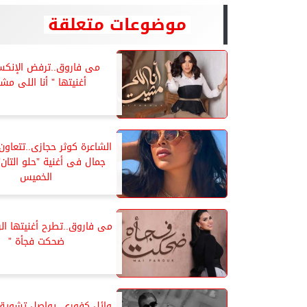
موضوعات متعلقة
مى فاروق..ترفض الإنكس
أغنيتها ” أنا اللى مش
الشاعرة كوثر حجازى..تتعاون
جمال فى أغنية ”حلو التان
الخميس
مى فاروق..تطرح أغنيتها الر
ضحكت فجأة ”
وائل كفوري..يواصل تشويق