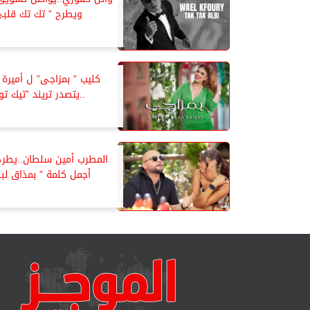
ويطرح ” تك تك قلبى
كليب ” بمزاجى” ل أميرة 
..يتصدر تريند ”تيك تو
المطرب أمين سلطان..يطرح 
أجمل كلمة ” بمذاق لبن