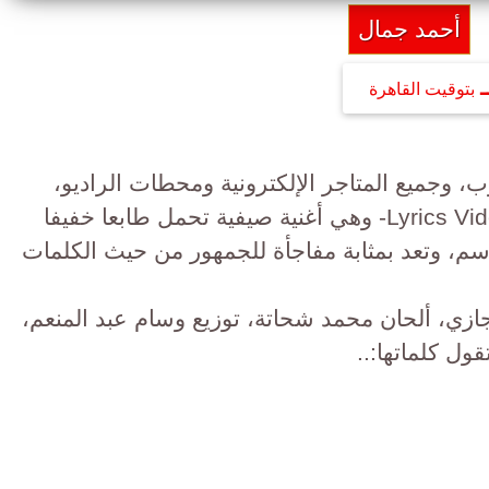
أحمد جمال
بتوقيت القاهرة
، وجميع المتاجر الإلكترونية ومحطات الراديو،
أحدث أغنياته بعنوان "حلو التان" -Lyrics Video- وهي أغنية صيفية تحمل طابعا خفيفا
وسم، وتعد بمثابة مفاجأة للجمهور من حيث الكلمات
جازي، ألحان محمد شحاتة، توزيع وسام عبد المنعم،
ول كلماتها:..