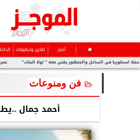
أخبار
تقارير وتحقيقات
الداخل
ريا فى الساحل والجمهور يغنى معه ” لولا البنات”
عمرو دياب..يتص
فن ومنوعات
أحمد جمال ..يطر