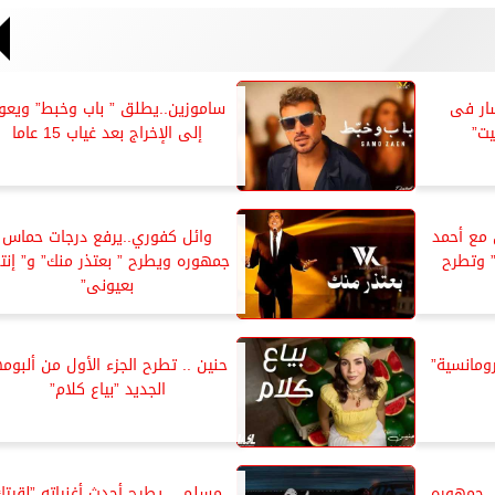
ار فى
ساموزين..يطلق ” باب وخبط” ويعو
يت”
إلى الإخراج بعد غياب 15 عاما
 مع أحمد
وائل كفوري..يرفع درجات حماس
” وتطرح
جمهوره ويطرح ” بعتذر منك” و” إنت
بعيونى”
ومانسية”
حنين .. تطرح الجزء الأول من ألبومه
الجديد ”بياع كلام”
 جمهوره
مسلم .. يطرح أحدث أغنياته ”لقيتك