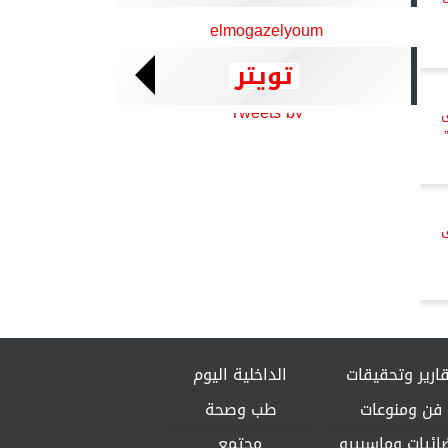
elmogazelyoum
تويتر
Tweets by
ى
ارير وتحقيقات
الداخلية اليوم
فن ومنوعات
طب وصحة
ائيات وماسبيرو
مجتمع