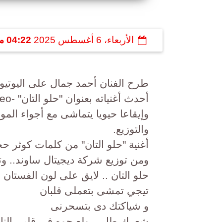
الأربعاء، 6 أغسطس 2025
04:22 مـ
طرح الفنان أحمد جمال على اليوتيوب
وإيقاعا حيويا يتماشى مع أجواء الم
والتوزيع.
أغنية "حلو التان" من كلمات كوثر ح
ومن توزيع شركة ديجيتال ساوند.. وتق
حلو التان .. لايق على لون الفستان
تيجي تمشى بتعملى قلبان
و شياكتك دى بتسحرنى
شعرك طار .. ولع جوه فى قلبى النار