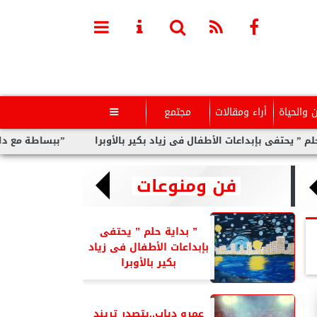
ن والحياة
أراء ومقالات
مجتمع

 بإبداعات الأطفال فى زياد بكير بالأوبرا
”ببساطة مع داليا”.. برنا
فن ومنوعات
” بداية حلم ” يحتفى
بإبداعات الأطفال فى زياد
بكير بالأوبرا
عمرو دياب..يتصدر تريند