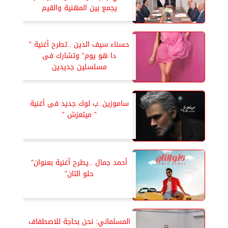
يجمع بين المهنية والقيم
حسناء سيف الدين ..تطرح أغنية ”
دا هو يوم” وتشارك فى
مسلسلين جديدين
ساموزين..ب لوك جديد فى أغنية
” ميتعزش ”
أحمد جمال ..يطرح أغنية بعنوان”
حلو التان”
المسلماني: نحن بحاجة للاصطفاف