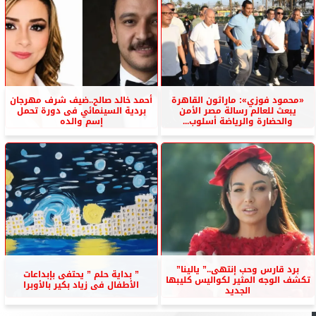
«محمود فوزي»: ماراثون القاهرة
أحمد خالد صالح..ضيف شرف مهرجان
يبعث للعالم رسالة مصر الأمن
بردية السينمائي فى دورة تحمل
والحضارة والرياضة أسلوب...
إسم والده
برد قارس وحب إنتهى..” يالينا”
” بداية حلم ” يحتفى بإبداعات
تكشف الوجه المثير لكواليس كليبها
الأطفال فى زياد بكير بالأوبرا
الجديد