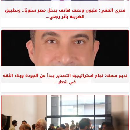
فخري الفقي: مليون ونصف هاتف يدخل مصر سنويًا.. وتطبيق
الضريبة بأثر رجعي...
نديم سمنه: نجاح استراتيجية التصدير يبدأ من الجودة وبناء الثقة
في شعار...