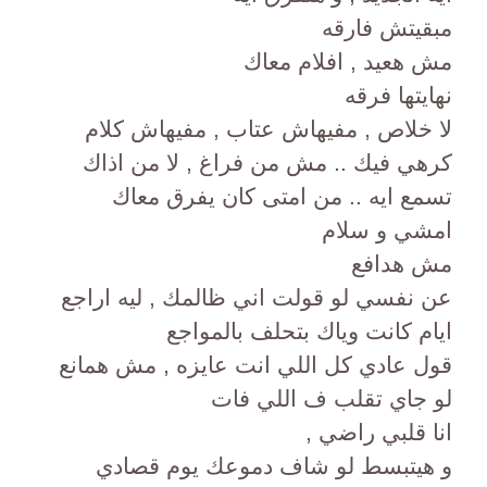
مبقيتش فارقه
مش هعيد , افلام معاك
نهايتها فرقه
لا خلاص , مفيهاش عتاب , مفيهاش كلام
كرهي فيك .. مش من فراغ , لا من اذاك
تسمع ايه .. من امتى كان يفرق معاك
امشي و سلام
مش هدافع
عن نفسي لو قولت اني ظالمك , ليه اراجع
ايام كانت وياك بتحلف بالمواجع
قول عادي كل اللي انت عايزه , مش همانع
لو جاي تقلب ف اللي فات
انا قلبي راضي ,
و هيتبسط لو شاف دموعك يوم قصادي