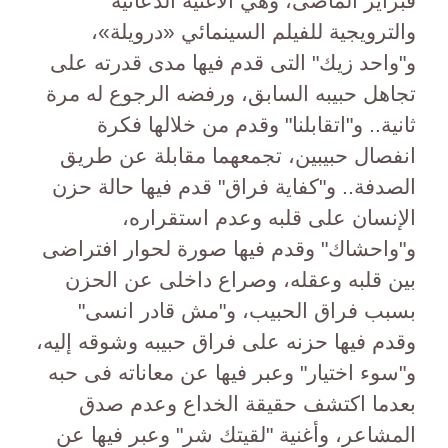
فبراير الماضى، وهي الأغنية الدعائية
والترويجية للفيلم السينمائي «درويلة»،
و"واحد زيك" التى قدم فيها مدى قدرته على
تجاهل حبيبه السابق، ورفضه الرجوع له مرة
ثانية.. و"اتقابلنا" وقدم من خلالها فكرة
انفصال حبيبين، تجمعهما مقابلة عن طريق
الصدفة.. و"كفاية فراق" قدم فيها حالة حزن
الإنسان على قلبه وعدم استقراره،
و"واحشاك" وقدم فيها صورة لحوار افتراضى
بين قلبه وعقله، وصراع داخلى عن الحزن
بسبب فراق الحبيب، و"مش قادر انسى"
وقدم فيها حزنه على فراق حبيبه وشوقه إليه،
و"سوء اختيار" وعبر فيها عن معاناته فى حبه
بعدما اكتشف حقيقة الخداع وعدم صدق
المشاعر، وأغنية "لقيتك شر" وعبر فيها عن