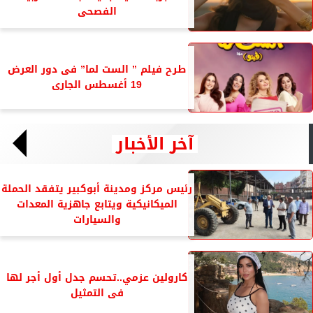
الفصحى
طرح فيلم ” الست لما” فى دور العرض
19 أغسطس الجارى
آخر الأخبار
رئيس مركز ومدينة أبوكبير يتفقد الحملة
الميكانيكية ويتابع جاهزية المعدات
والسيارات
كارولين عزمي..تحسم جدل أول أجر لها
فى التمثيل