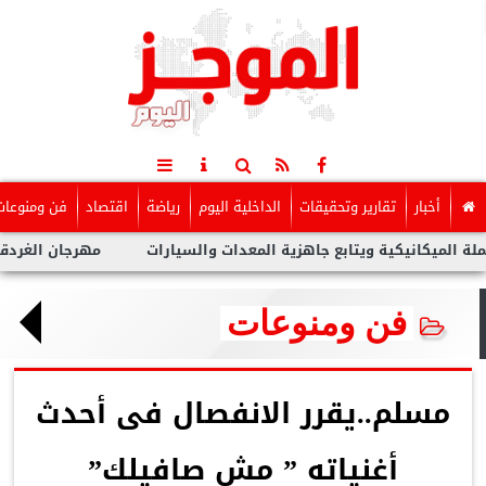
أخبار
تقارير وتحقيقات
الداخلية اليوم
رياضة
اقتصاد
فن ومنوعات
يكية ويتابع جاهزية المعدات والسيارات
مهرجان الغردقة لسينما ا
فن ومنوعات
مسلم..يقرر الانفصال فى أحدث
أغنياته ” مش صافيلك”