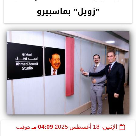
”زويل” بماسبيرو
الإثنين، 18 أغسطس 2025
04:09 مـ
بتوقيت