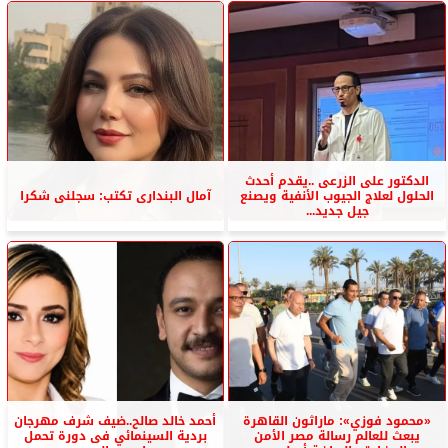
الدكتور على الزرعى ..يقدم أحدث
الحلول لعلاج الجيوب الأنفية ويصنع
آمال البندارى تكتب: سجلنى شكرا
جيل جديد...
«محمود فوزي»: ماراثون القاهرة
أحمد خالد صالح..ضيف شرف مهرجان
يبعث للعالم رسالة مصر الأمن
بردية السينمائي فى دورة تحمل