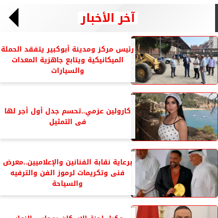
آخر الأخبار
رئيس مركز ومدينة أبوكبير يتفقد الحملة
الميكانيكية ويتابع جاهزية المعدات
والسيارات
كارولين عزمي..تحسم جدل أول أجر لها
فى التمثيل
برعاية نقابة الفنانين والإعلاميين..معرض
فنى وتكريمات لرموز الفن والترفيه
والسياحة