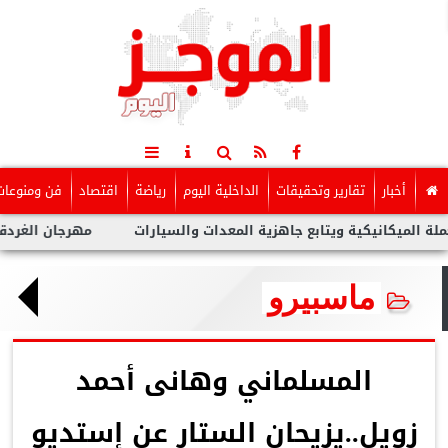
أخبار
تقارير وتحقيقات
الداخلية اليوم
رياضة
اقتصاد
فن ومنوعات
نيكية ويتابع جاهزية المعدات والسيارات
مهرجان الغردقة لسينما 
ماسبيرو
المسلماني وهانى أحمد
زويل..يزيحان الستار عن إستديو