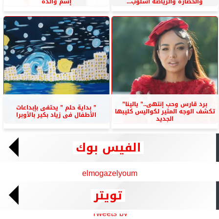
والحضارة والرياضة أسلوب...
إسم والده
برد قارس وحب إنتهى..” يالينا”
” بداية حلم ” يحتفى بإبداعات
تكشف الوجه المثير لكواليس كليبها
الأطفال فى زياد بكير بالأوبرا
الجديد
الفيس بوك
elmogazelyoum
تويتر
Tweets by