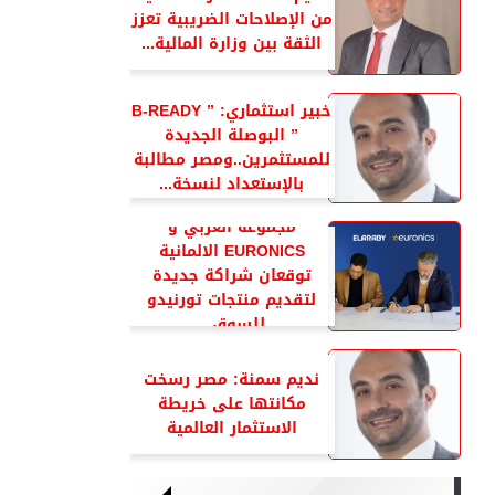
من الإصلاحات الضريبية تعزز
الثقة بين وزارة المالية...
خبير استثماري: ” B-READY
” البوصلة الجديدة
للمستثمرين..ومصر مطالبة
بالإستعداد لنسخة...
مجموعة العربي و
EURONICS الالمانية
توقعان شراكة جديدة
لتقديم منتجات تورنيدو
للسوق...
نديم سمنة: مصر رسخت
مكانتها على خريطة
الاستثمار العالمية