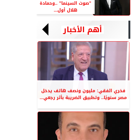
”صوت السينما” ..وحمادة
هلال أول...
أهم الأخبار
فخري الفقي: مليون ونصف هاتف يدخل
مصر سنويًا.. وتطبيق الضريبة بأثر رجعي...