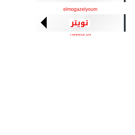
elmogazelyoum
تويتر
Tweets by