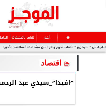
أخبار
تقارير وتحقيقات
الداخل
يو ” ملفات نجوم رحلوا قبل مشاهدة أعمالهم الأخيرة
برد قارس وح
اقتصاد
”افيدا”_سيدي عبد الرحم