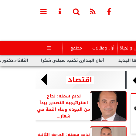
ن والحياة
أراء ومقالات
مجتمع

مال البندارى تكتب: سجلنى شكرا
الثلاثاء..دكتور عمرو سليمان أست
اقتصاد
نديم سمنه: نجاح
استراتيجية التصدير يبدأ
من الجودة وبناء الثقة في
شعار...
نديم سمنة: الحزمة الثانية