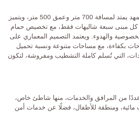
يقام المشروع على شاطئ رملي ممهد يمتد لمسافة 700 متر وعمق 500 متر، ويتميز
 كل مبنى سبعة شاليهات فقط، مع تخصيص حمام
خصوصية والهدوء. ويعتمد التصميم المعماري على
حات بكفاءة، مع مساحات متنوعة ونسبة تحميل
دات، التي تُسلم كاملة التشطيب ومفروشة، لتكون
ددًا من المرافق والخدمات، منها شاطئ خاص،
مائية، ومنطقة للأطفال، فضلًا عن خدمات أمن