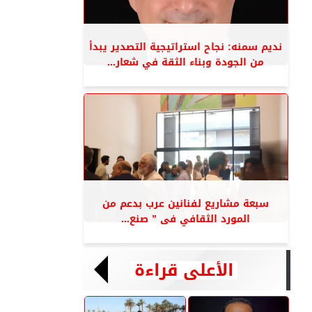
نديم سمنه: نجاح استراتيجية التصدير يبدأ
من الجودة وبناء الثقة في شعار...
سبعة مشاريع لفنانين عرب بدعم من
المورد الثقافي فى ” صنع...
الأعلى قراءة