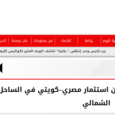
ية اليوم
رياضة
اقتصاد
فن ومنوعات
طب وصحة
الدي
ب إنتهى..” يالينا” تكشف الوجه المثير لكواليس كليبها الجديد
آ
ن استثمار مصري–كويتي في الساحل
الشمالي