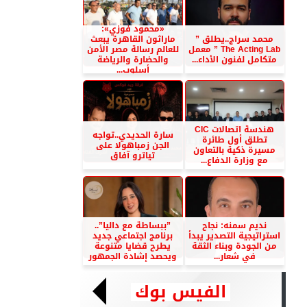
«محمود فوزي»:
محمد سراج..يطلق ”
ماراثون القاهرة يبعث
The Acting Lab ” معمل
للعالم رسالة مصر الأمن
متكامل لفنون الأداء...
والحضارة والرياضة
أسلوب...
هندسة اتصالات CIC
سارة الحديدي..تواجه
تطلق أول طائرة
الجن زمباهولا على
مسيرة ذكية بالتعاون
تياترو آفاق
مع وزارة الدفاع...
نديم سمنه: نجاح
”ببساطة مع داليا”..
استراتيجية التصدير يبدأ
برنامج اجتماعي جديد
من الجودة وبناء الثقة
يطرح قضايا متنوعة
في شعار...
ويحصد إشادة الجمهور
الفيس بوك