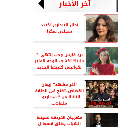
آخر الأخبار
آمال البندارى تكتب:
سجلنى شكرا
برد قارس وحب إنتهى..”
يالينا” تكشف الوجه المثير
لكواليس كليبها الجديد
”آخر مشهد” إيمان
القصاص..تفتح فى الحلقة
الثانية من ” سيناريو ”
ملفات...
مهرجان الغردقة لسينما
الشباب يطلق قسما ل