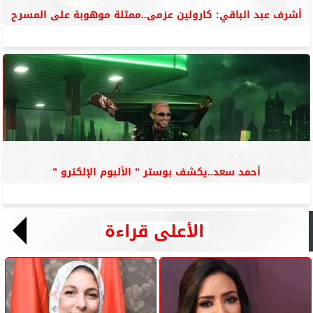
أشرف عبد الباقي: كارولين عزمى..ممثلة موهوبة على المسرح
أحمد سعد..يكشف بوستر ” الألبوم الإلكترو ”
الأعلى قراءة