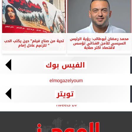
محمد رمضان أبوطالب: رؤية الرئيس
تحية من صناع فيلم” حين يكتب الحب
السيسي للأمن الغذائي تؤسس
” للزعيم عادل إمام
لاقتصاد أكثر صلابة
الفيس بوك
elmogazelyoum
تويتر
Tweets by