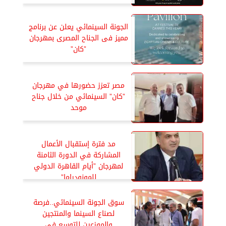
الجونة السينمائي يعلن عن برنامج
مميز فى الجناح المصرى بمهرجان
”كان”
مصر تعزز حضورها في مهرجان
”كان” السينمائي من خلال جناح
موحد
مد فترة إستقبال الأعمال
المشاركة في الدورة الثامنة
لمهرجان ”أيام القاهرة الدولي
للمونودراما”
سوق الجونة السينمائي..فرصة
لصناع السينما والمنتجين
والموزعين للتوسع فى