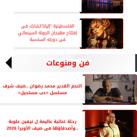
الفلسطينية ”إليانا”تشارك فى
إفتتاح مهرجان الجونة السينمائي
فى دورته السادسة
فن ومنوعات
النجم القدير محمد رضوان ..ضيف شرف
مسلسل «حب مستحيل»
رحلة غنائية عاليمة ل نيفين علوبة
..وأصدقاؤها فى صيف الأوبرا 2026