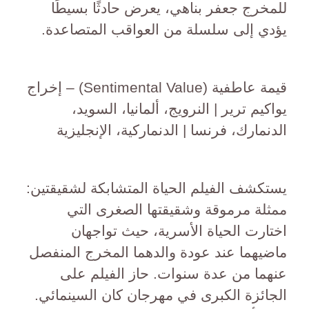
للمخرج جعفر بناهي، يعرض حادثًا بسيطًا
يؤدي إلى سلسلة من العواقب المتصاعدة.
قيمة عاطفية (Sentimental Value) – إخراج
يواكيم ترير | النرويج، ألمانيا، السويد،
الدنمارك، فرنسا | الدنماركية، الإنجليزية
يستكشف الفيلم الحياة المتشابكة لشقيقتين:
ممثلة مرموقة وشقيقتها الصغرى التي
اختارت الحياة الأسرية، حيث تواجهان
ماضيهما عند عودة والدهما المخرج المنفصل
عنهما من عدة سنوات. حاز الفيلم على
الجائزة الكبرى في مهرجان كان السينمائي.