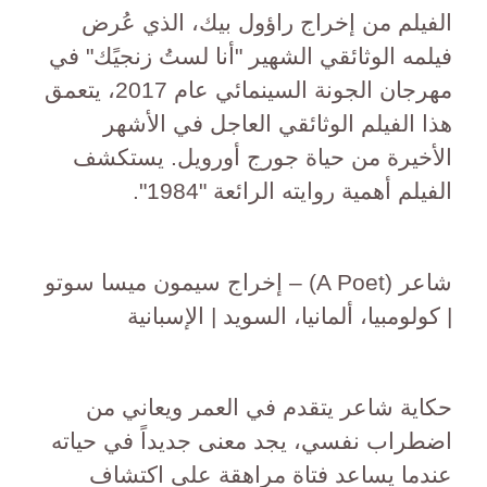
الفيلم من إخراج راؤول بيك، الذي عُرض
فيلمه الوثائقي الشهير "أنا لستُ زنجيًك" في
مهرجان الجونة السينمائي عام 2017، يتعمق
هذا الفيلم الوثائقي العاجل في الأشهر
الأخيرة من حياة جورج أورويل. يستكشف
الفيلم أهمية روايته الرائعة "1984".
شاعر (A Poet) – إخراج سيمون ميسا سوتو
| كولومبيا، ألمانيا، السويد | الإسبانية
حكاية شاعر يتقدم في العمر ويعاني من
اضطراب نفسي، يجد معنى جديداً في حياته
عندما يساعد فتاة مراهقة على اكتشاف