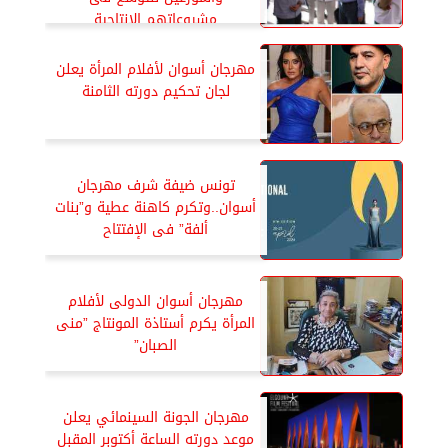
مشروعاتهم الإنتاجية
مهرجان أسوان لأفلام المرأة يعلن
لجان تحكيم دورته الثامنة
تونس ضيفة شرف مهرجان
أسوان..وتكرم كاهنة عطية و”بنات
ألفة” فى الإفتتاح
مهرجان أسوان الدولى لأفلام
المرأة يكرم أستاذة المونتاج ”منى
الصبان”
مهرجان الجونة السينمائي يعلن
موعد دورته الساعة أكتوبر المقبل