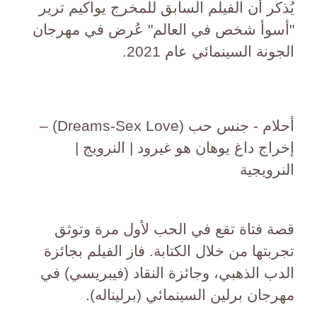
يُذكر أن الفيلم السابق للمخرج يواكيم ترير
"أسوأ شخص في العالم" عُرض في مهرجان
الجونة السينمائي عام 2021.
أحلام - جنس حب (Dreams-Sex Love) –
إخراج داغ يوهان هو غيرود | النرويج |
النرويجية
قصة فتاة تقع في الحب لأول مرة وتوثق
تجربتها من خلال الكتابة. فاز الفيلم بجائزة
الدب الذهبي، وجائزة النقاد (فيبريسي) في
مهرجان برلين السينمائي (برليناله).