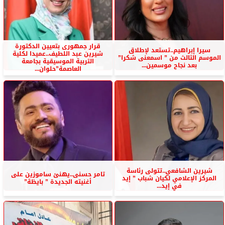
قرار جمهورى بتعيين الدكتورة
سيرا إبراهيم..تستعد لإطلاق
شيرين عبد اللطيف..عميدا لكلية
الموسم الثالث من ” اسمعنى شكرا”
التربية الموسيقية بجامعة
بعد نجاح موسمين...
العاصمة”حلوان...
شيرين الشافعي..تتولى رئاسة
تامر حسنى..يهنئ ساموزين على
المركز الإعلامي لكيان شباب ” إيد
أغنيته الجديدة ” بايظة”
في إيد...