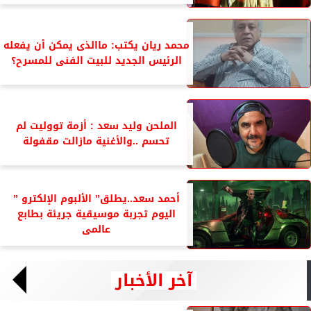
محمد ريان يكتب: ماالذى يمكن أن يفعله
الرئيس الجديد للبيت الفنى للمسرح؟
الملحن وليد سعد : أزمة تووليت لم
تحسم ..والأغنية مازالت مقفولة
أحمد سعد..يطلق” الألبوم الإلكترو ”
اليوم تجربة موسيقية جريئة بطابع
عالمى
آخر الأخبار