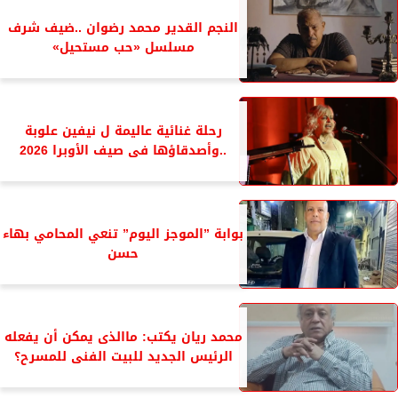
النجم القدير محمد رضوان ..ضيف شرف
مسلسل «حب مستحيل»
رحلة غنائية عاليمة ل نيفين علوبة
..وأصدقاؤها فى صيف الأوبرا 2026
بوابة ”الموجز اليوم” تنعي المحامي بهاء
حسن
محمد ريان يكتب: ماالذى يمكن أن يفعله
الرئيس الجديد للبيت الفنى للمسرح؟