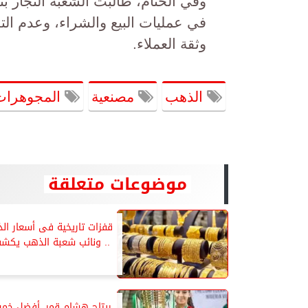
وفي الختام، طالبت الشعبة التجار ب
في عمليات البيع والشراء، وعدم ال
وثقة العملاء.
الذهب
مصنعية
المجوهرات
موضوعات متعلقة
قفزات تاريخية فى أسعار ال
.. ونائب شعبة الذهب يكش
ريتاج هشام قمر..أفضل خمس