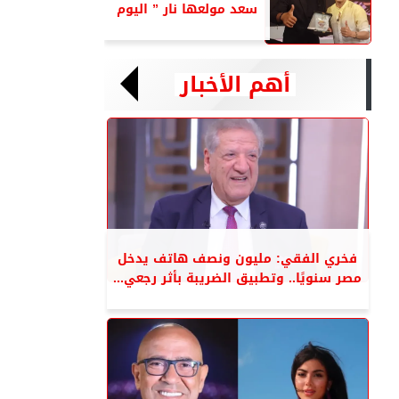
سعد مولعها نار ” اليوم
أهم الأخبار
فخري الفقي: مليون ونصف هاتف يدخل
مصر سنويًا.. وتطبيق الضريبة بأثر رجعي...