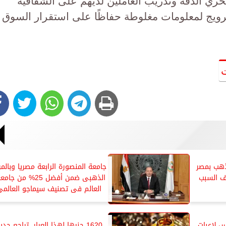
تحري الدقة وتدريب العاملين لديهم على الشفافية
ترويج لمعلومات مغلوطة حفاظًا على استقرار السوق
ذهب بمصر
جامعة المنصورة الرابعة مصريا وبالمر
ف السبب
الذهبى ضمن أفضل 25% من جا
العالم فى تصنيف سيماجو العالمى
 لاعبات
1620 جنيها لهذا العيار، تراجع جدي