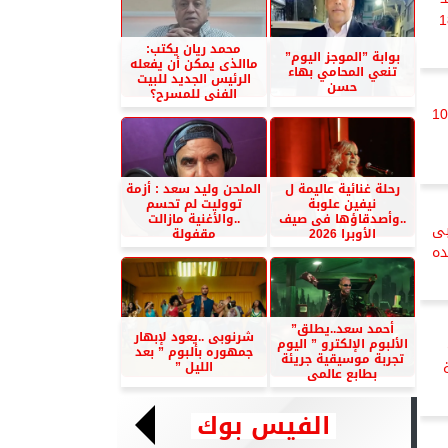
باح اليوم السبت 18
محمد ريان يكتب:
بوابة ”الموجز اليوم”
ماالذى يمكن أن يفعله
تنعي المحامي بهاء
الرئيس الجديد للبيت
حسن
الفنى للمسرح؟
عر الذهب في مصر اليوم الجمعة 10
رحلة غنائية عاليمة ل
الملحن وليد سعد : أزمة
نيفين علوبة
تووليت لم تحسم
..وأصدقاؤها فى صيف
..والأغنية مازالت
بى
الأوبرا 2026
مقفولة
ده
أحمد سعد..يطلق”
شرنوبى ..يعود لإبهار
الألبوم الإلكترو ” اليوم
جمهوره بألبوم ” بعد
تجربة موسيقية جريئة
الليل ”
بطابع عالمى
الفيس بوك