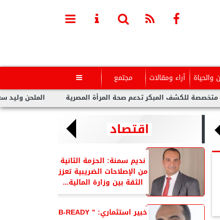
ن والحياة
أراء ومقالات
مجتمع

لكشف المبكر تدعم صحة المرأة المصرية
الملحن وليد سعد : أزمة ت
اقتصاد
نديم سمنة: الحزمة الثانية
من الإصلاحات الضريبية تعزز
الثقة بين وزارة المالية...
خبير استثماري: ” B-READY