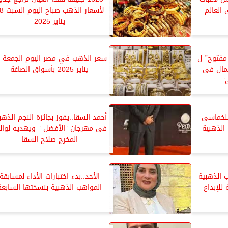
العالم
لأسعار الذهب ص
يناير 2025
مفتوح” ل
س
مان من أفضل 5 أعمال فى
يناير 2025 بأسواق الصاغة
”
للخماسى
أحمد السقا..يفوز بجائزة النجم الذه
الذهبية
فى مهرجان ”الأفضل ” ويهديه لوال
المخرج صلاح السقا
 الذهبية
الأحد..بدء اختبارات الأداء لمسابقة
 للإبداع
المواهب الذهبية بنسختها السابعة