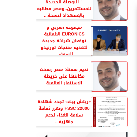
” البوصلة الجديدة
للمستثمرين..ومصر مطالبة
بالإستعداد لنسخة...
مجموعة العربي و
EURONICS الالمانية
توقعان شراكة جديدة
لتقديم منتجات تورنيدو
للسوق...
نديم سمنة: مصر رسخت
مكانتها على خريطة
الاستثمار العالمية
«ريتش بيك» تجدد شهادة
FSSC 22000 وتعزز ثقافة
سلامة الغذاء لدعم
جاهزية...