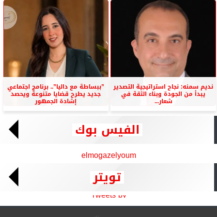
نديم سمنه: نجاح استراتيجية التصدير
”ببساطة مع داليا”.. برنامج اجتماعي
يبدأ من الجودة وبناء الثقة في
جديد يطرح قضايا متنوعة ويحصد
شعار...
إشادة الجمهور
الفيس بوك
elmogazelyoum
تويتر
Tweets by