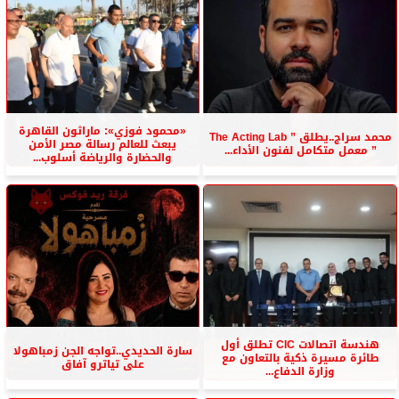
«محمود فوزي»: ماراثون القاهرة
محمد سراج..يطلق ” The Acting Lab
يبعث للعالم رسالة مصر الأمن
” معمل متكامل لفنون الأداء...
والحضارة والرياضة أسلوب...
هندسة اتصالات CIC تطلق أول
سارة الحديدي..تواجه الجن زمباهولا
طائرة مسيرة ذكية بالتعاون مع
على تياترو آفاق
وزارة الدفاع...