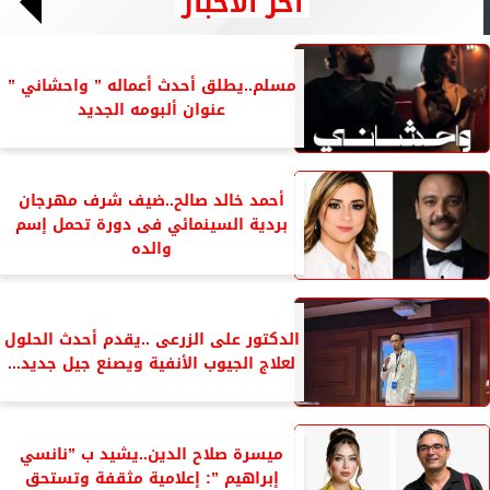
آخر الأخبار
مسلم..يطلق أحدث أعماله ” واحشاني ”
عنوان ألبومه الجديد
أحمد خالد صالح..ضيف شرف مهرجان
بردية السينمائي فى دورة تحمل إسم
والده
الدكتور على الزرعى ..يقدم أحدث الحلول
لعلاج الجيوب الأنفية ويصنع جيل جديد...
ميسرة صلاح الدين..يشيد ب ”نانسي
إبراهيم ”: إعلامية مثقفة وتستحق