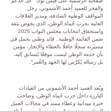
صفحته الرسمية على فيس بوك " كل الدعم
والفخر للعميد أحمد الأشموني، رجل
المواقف الوطنية الصادقة، ومدير العلاقات
العامة بحزب حُماة الوطن، الذي يخوض بثقة
واستحقاق انتخابات مجلس النواب 2025
ضمن القائمة الوطنية.. قائد وطني يحمل في
مسيرته سجلًا حافلًا بالعطاء والإنجاز، مؤمن
بأن خدمة الوطن ليست موقعًا يُتسابق إليه،
بل رسالة يُكرَّس لها الجهد والعُمر".
ويُعد العميد أحمد الأشموني من القيادات
البارزة داخل حزب حُماة الوطن، وصاحب
خبرة ميدانية وعطاء ممتد في مجالات العمل
الوطني، حيث يحظى بتقدير واسع بين أبناء