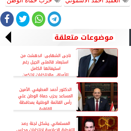
العميد أحمد الأشموني
حزب حماة الوطن
موضوعات متعلقة
ناجى الشهابى: اندهشت من
استبعاد قائمتى الجيل رغم
استيفائها الكامل
للأوراق..والانتخابات لاتكون
ديمقراطية بالتزكية
الدكتور أحمد العطيفي..الأمين
المساعد بحزب حماة الوطن علي
رأس القائمة الوطنية بمحافظة
القاهرة
المسلماني..يشكل لجنة رصد
التغطية الإعلامية لانتخابات مجلس