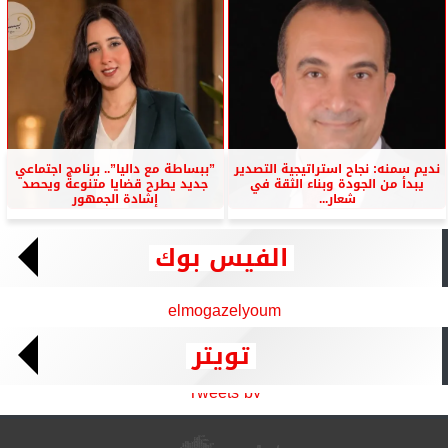
نديم سمنه: نجاح استراتيجية التصدير
”ببساطة مع داليا”.. برنامج اجتماعي
يبدأ من الجودة وبناء الثقة في
جديد يطرح قضايا متنوعة ويحصد
شعار...
إشادة الجمهور
الفيس بوك
elmogazelyoum
تويتر
Tweets by