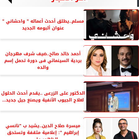
مسلم..يطلق أحدث أعماله ” واحشاني ”
عنوان ألبومه الجديد
أحمد خالد صالح..ضيف شرف مهرجان
بردية السينمائي فى دورة تحمل إسم
والده
الدكتور على الزرعى ..يقدم أحدث الحلول
لعلاج الجيوب الأنفية ويصنع جيل جديد...
ميسرة صلاح الدين..يشيد ب ”نانسي
إبراهيم ”: إعلامية مثقفة وتستحق