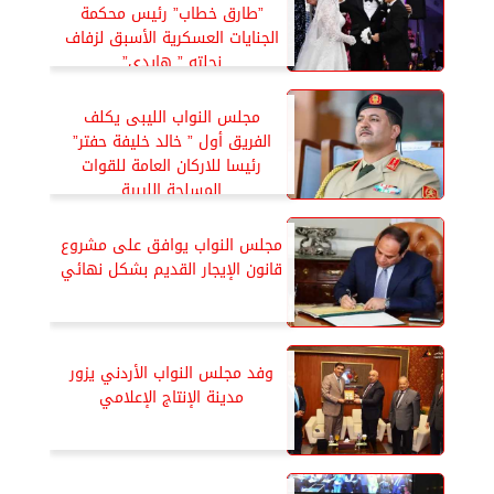
”طارق خطاب” رئيس محكمة
الجنايات العسكرية الأسبق لزفاف
نجلته ” هايدى”
مجلس النواب الليبى يكلف
الفريق أول ” خالد خليفة حفتر”
رئيسا للاركان العامة للقوات
المسلحة الليبية
مجلس النواب يوافق على مشروع
قانون الإيجار القديم بشكل نهائي
وفد مجلس النواب الأردني يزور
مدينة الإنتاج الإعلامي