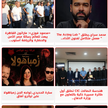
«محمود فوزي»: ماراثون القاهرة
محمد سراج..يطلق ” The Acting Lab
يبعث للعالم رسالة مصر الأمن
” معمل متكامل لفنون الأداء...
والحضارة والرياضة أسلوب...
هندسة اتصالات CIC تطلق أول
سارة الحديدي..تواجه الجن زمباهولا
طائرة مسيرة ذكية بالتعاون مع
على تياترو آفاق
وزارة الدفاع...