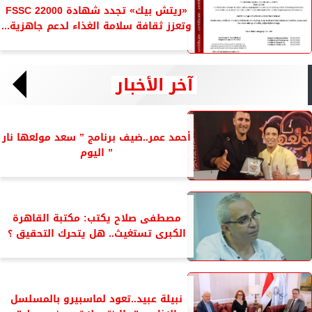
«ريتش بيك» تجدد شهادة FSSC 22000
وتعزز ثقافة سلامة الغذاء لدعم جاهزية...
آخر الأخبار
أحمد عمر..ضيف برنامج ” سعد مولعها نار
” اليوم
مصطفى صلاح يكتب: مكتبة القاهرة
الكبرى تستغيث.. هل يتحرك التحقيق ؟
نبيلة عبيد..تعود لماسبيرو بالمسلسل