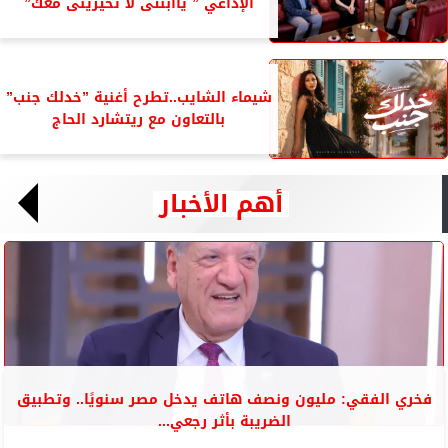
الإذاعي ” ياابنتى لا تحيرينى معك”
شيماء الشايب..تطرح أغنية ”خدلك جنب”
بالتعاون مع ريتشارد الحاج
أهم الأخبار
فخري الفقي: مليون ونصف هاتف يدخل مصر سنويًا.. وتطبيق
الضريبة بأثر رجعي...