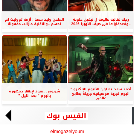
رحلة غنائية عاليمة ل نيفين علوبة
الملحن وليد سعد : أزمة تووليت لم
..وأصدقاؤها فى صيف الأوبرا 2026
تحسم ..والأغنية مازالت مقفولة
أحمد سعد..يطلق” الألبوم الإلكترو ”
شرنوبى ..يعود لإبهار جمهوره
اليوم تجربة موسيقية جريئة بطابع
بألبوم ” بعد الليل ”
عالمى
الفيس بوك
elmogazelyoum