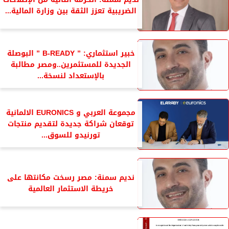
الضريبية تعزز الثقة بين وزارة المالية...
خبير استثماري: ” B-READY ” البوصلة
الجديدة للمستثمرين..ومصر مطالبة
بالإستعداد لنسخة...
مجموعة العربي و EURONICS الالمانية
توقعان شراكة جديدة لتقديم منتجات
تورنيدو للسوق...
نديم سمنة: مصر رسخت مكانتها على
خريطة الاستثمار العالمية