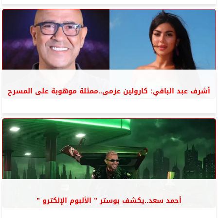
أشرف عبد الباقي: كارولين عزمى..ممثلة موهوبة على المسرح
أحمد سعد..يكشف بوستر ” الألبوم الإلكترو ”