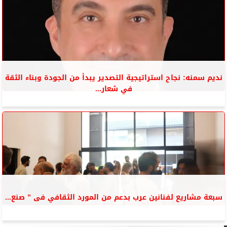
نديم سمنه: نجاح استراتيجية التصدير يبدأ من الجودة وبناء الثقة
في شعار...
سبعة مشاريع لفنانين عرب بدعم من المورد الثقافي فى ” صنع...