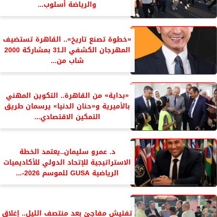
والرياضة أسلوب...
«خطوة تصنع تاريخ».. القاهرة تستضيف
المهرجان الكشفي الـ31 بمشاركة 2000
شاب من...
«بداية» من القاهرة.. التكوين المهني
بالأميرية و«حنان الدنيا» يرسمان طريق
التمكين الاقتصادي...
د. عمرو سليمان..يعتمد الخطة
الاستراتيجية للإتحاد الدولي للأكاديميات
الرياضية GUSA للموسم 2026-...
تفتيش مفاجئ بعد منتصف الليل.. إغلاق