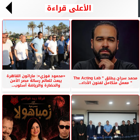
الأعلى قراءة
«محمود فوزي»: ماراثون القاهرة
محمد سراج..يطلق ” The Acting Lab
يبعث للعالم رسالة مصر الأمن
” معمل متكامل لفنون الأداء...
والحضارة والرياضة أسلوب...