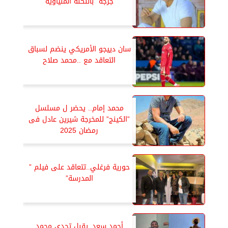
جزجة” باللكنة المنياوية
سان دييجو الأمريكي ينضم لسباق
التعاقد مع ..محمد صلاح
محمد إمام.. يحضر ل مسلسل
”الكينج” للمخرجة شيرين عادل فى
رمضان 2025
حورية فرغلي..تتعاقد على فيلم ”
المدرسة”
أحمد سعد..يقبل تحدى محمد