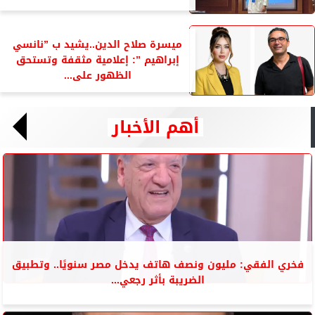
ميسرة صلاح الدين..يشيد ب ”نانسي
إبراهيم ”: إعلامية مثقفة وتستحق
الظهور على...
أهم الأخبار
فخري الفقي: مليون ونصف هاتف يدخل مصر سنويًا.. وتطبيق
الضريبة بأثر رجعي...