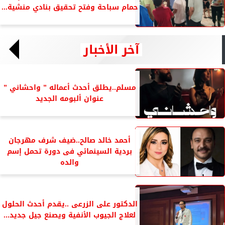
حمام سباحة وفتح تحقيق بنادي منشية...
آخر الأخبار
مسلم..يطلق أحدث أعماله ” واحشاني ”
عنوان ألبومه الجديد
أحمد خالد صالح..ضيف شرف مهرجان
بردية السينمائي فى دورة تحمل إسم
والده
الدكتور على الزرعى ..يقدم أحدث الحلول
لعلاج الجيوب الأنفية ويصنع جيل جديد...