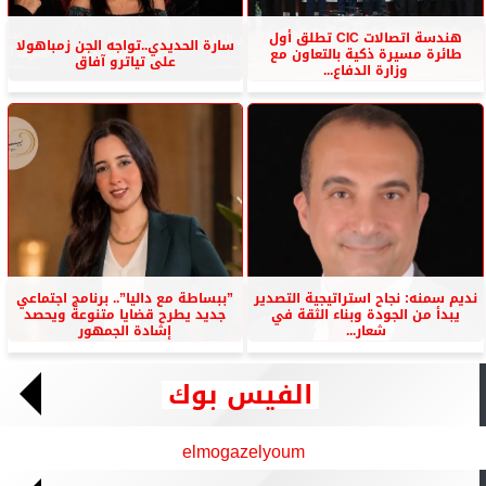
هندسة اتصالات CIC تطلق أول
سارة الحديدي..تواجه الجن زمباهولا
طائرة مسيرة ذكية بالتعاون مع
على تياترو آفاق
وزارة الدفاع...
نديم سمنه: نجاح استراتيجية التصدير
”ببساطة مع داليا”.. برنامج اجتماعي
يبدأ من الجودة وبناء الثقة في
جديد يطرح قضايا متنوعة ويحصد
شعار...
إشادة الجمهور
الفيس بوك
elmogazelyoum