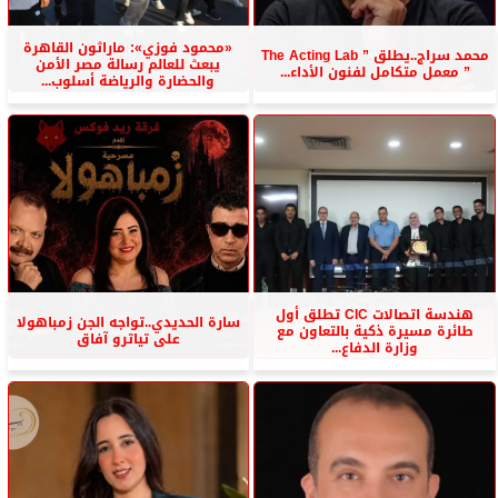
«محمود فوزي»: ماراثون القاهرة
محمد سراج..يطلق ” The Acting Lab
يبعث للعالم رسالة مصر الأمن
” معمل متكامل لفنون الأداء...
والحضارة والرياضة أسلوب...
هندسة اتصالات CIC تطلق أول
سارة الحديدي..تواجه الجن زمباهولا
طائرة مسيرة ذكية بالتعاون مع
على تياترو آفاق
وزارة الدفاع...