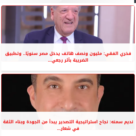
فخري الفقي: مليون ونصف هاتف يدخل مصر سنويًا.. وتطبيق
الضريبة بأثر رجعي...
نديم سمنه: نجاح استراتيجية التصدير يبدأ من الجودة وبناء الثقة
في شعار...