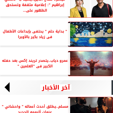
إبراهيم ”: إعلامية مثقفة وتستحق
الظهور على...
” بداية حلم ” يحتفى بإبداعات الأطفال
فى زياد بكير بالأوبرا
عمرو دياب..يتصدر تريند إكس بعد حفله
الكبير فى ”العلمين ”
آخر الأخبار
مسلم..يطلق أحدث أعماله ” واحشاني ”
عنوان ألبومه الجديد