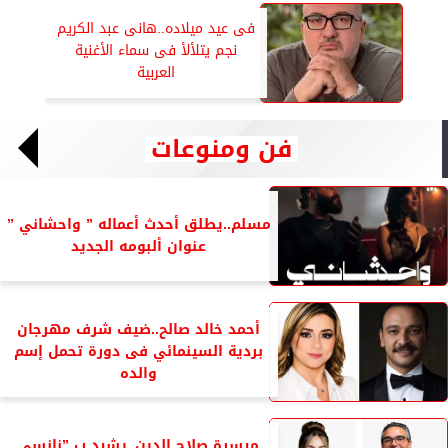
المصنفات الفنية
فى عيد ميلاده..هانى عبد الكريم
نجم يتلألأ فى سماء الأغنية
العربية
فن ومنوعات
مسلم..يطلق أحدث أعماله ” واحشاني ”
عنوان ألبومه الجديد
أحمد خالد صالح..ضيف شرف مهرجان
بردية السينمائي فى دورة تحمل إسم
والده
ميسرة صلاح الدين..يشيد ب ”نانسي