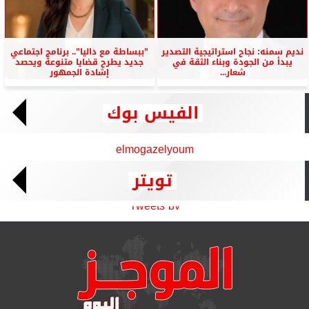
نديم سمنه: نجاح استراتيجية التصدير
”ببساطة مع داليا”.. برنامج اجتماعي
يبدأ من الجودة وبناء الثقة في
جديد يطرح قضايا متنوعة ويحصد
شعار...
إشادة الجمهور
الفيس بوك
elmogazelyoum
تويتر
Tweets by