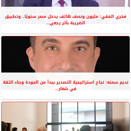
فخري الفقي: مليون ونصف هاتف يدخل مصر سنويًا.. وتطبيق
الضريبة بأثر رجعي...
نديم سمنه: نجاح استراتيجية التصدير يبدأ من الجودة وبناء الثقة
في شعار...