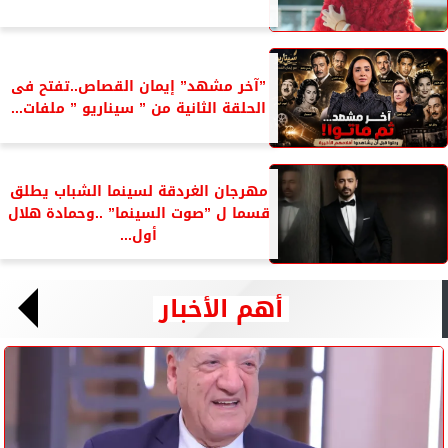
”آخر مشهد” إيمان القصاص..تفتح فى
الحلقة الثانية من ” سيناريو ” ملفات...
مهرجان الغردقة لسينما الشباب يطلق
قسما ل ”صوت السينما” ..وحمادة هلال
أول...
أهم الأخبار