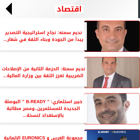
اقتصاد
نديم سمنه: نجاح استراتيجية التصدير
يبدأ من الجودة وبناء الثقة في شعار...
نديم سمنة: الحزمة الثانية من الإصلاحات
الضريبية تعزز الثقة بين وزارة المالية...
خبير استثماري: ” B-READY ” البوصلة
الجديدة للمستثمرين..ومصر مطالبة
بالإستعداد لنسخة...
مجموعة العربي و EURONICS الالمانية