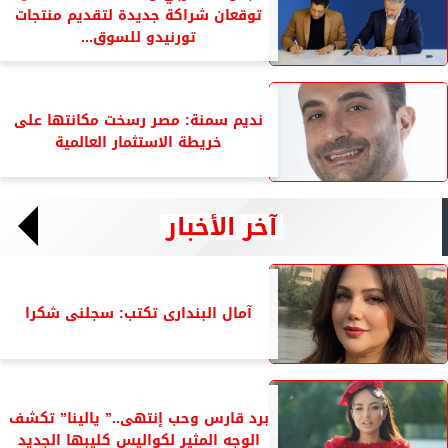
توقعان شراكة جديدة لتقديم منتجات
تورنيدو للسوق...
نديم سمنة: مصر رسخت مكانتها على
خريطة الاستثمار العالمية
آخر الأخبار
آمال البندارى تكتب: سجلنى شكرا
برد قارس وحب إنتهى..” يالينا” تكشف
الوجه المثير لكواليس كليبها الجديد