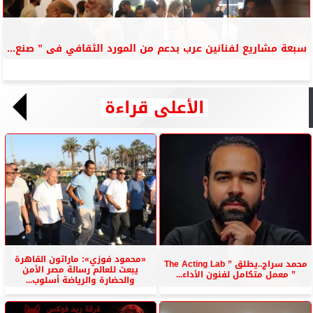
سبعة مشاريع لفنانين عرب بدعم من المورد الثقافي فى ” صنع...
الأعلى قراءة
«محمود فوزي»: ماراثون القاهرة
محمد سراج..يطلق ” The Acting Lab
يبعث للعالم رسالة مصر الأمن
” معمل متكامل لفنون الأداء...
والحضارة والرياضة أسلوب...