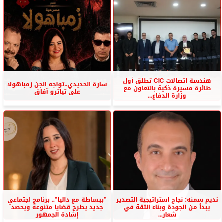
هندسة اتصالات CIC تطلق أول
سارة الحديدي..تواجه الجن زمباهولا
طائرة مسيرة ذكية بالتعاون مع
على تياترو آفاق
وزارة الدفاع...
نديم سمنه: نجاح استراتيجية التصدير
”ببساطة مع داليا”.. برنامج اجتماعي
يبدأ من الجودة وبناء الثقة في
جديد يطرح قضايا متنوعة ويحصد
شعار...
إشادة الجمهور