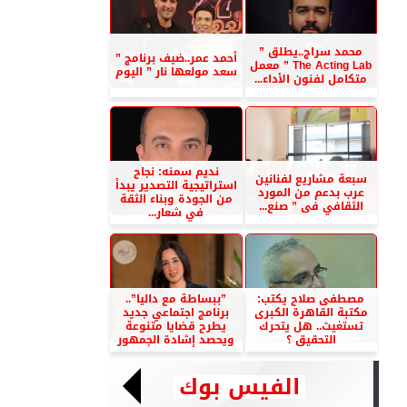
محمد سراج..يطلق ”
أحمد عمر..ضيف برنامج ”
The Acting Lab ” معمل
سعد مولعها نار ” اليوم
متكامل لفنون الأداء...
نديم سمنه: نجاح
سبعة مشاريع لفنانين
استراتيجية التصدير يبدأ
عرب بدعم من المورد
من الجودة وبناء الثقة
الثقافي فى ” صنع...
في شعار...
مصطفى صلاح يكتب:
”ببساطة مع داليا”..
مكتبة القاهرة الكبرى
برنامج اجتماعي جديد
تستغيث.. هل يتحرك
يطرح قضايا متنوعة
التحقيق ؟
ويحصد إشادة الجمهور
الفيس بوك