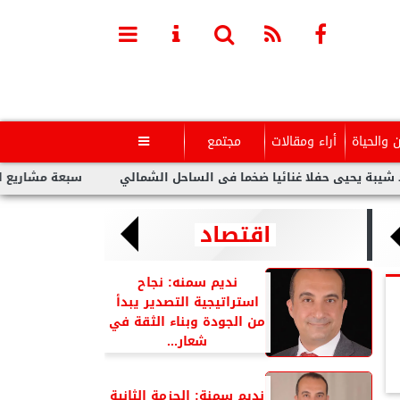
ن والحياة
أراء ومقالات
مجتمع

حفلا غنائيا ضخما فى الساحل الشمالي
سبعة مشاريع لفنانين عرب ب
اقتصاد
نديم سمنه: نجاح
استراتيجية التصدير يبدأ
من الجودة وبناء الثقة في
شعار...
نديم سمنة: الحزمة الثانية