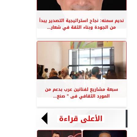
نديم سمنه: نجاح استراتيجية التصدير يبدأ
من الجودة وبناء الثقة في شعار...
سبعة مشاريع لفنانين عرب بدعم من
المورد الثقافي فى ” صنع...
الأعلى قراءة