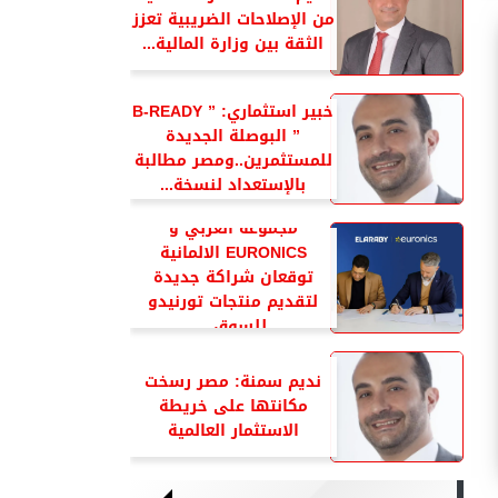
من الإصلاحات الضريبية تعزز
الثقة بين وزارة المالية...
خبير استثماري: ” B-READY
” البوصلة الجديدة
للمستثمرين..ومصر مطالبة
بالإستعداد لنسخة...
مجموعة العربي و
EURONICS الالمانية
توقعان شراكة جديدة
لتقديم منتجات تورنيدو
للسوق...
نديم سمنة: مصر رسخت
مكانتها على خريطة
الاستثمار العالمية