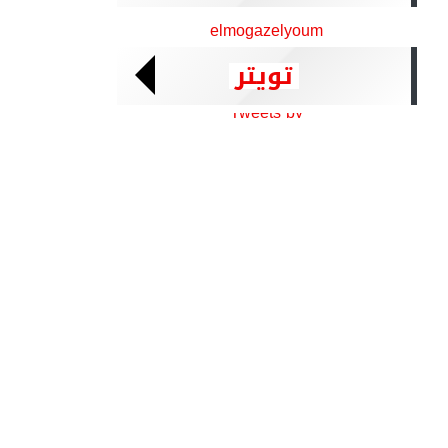
elmogazelyoum
تويتر
Tweets by