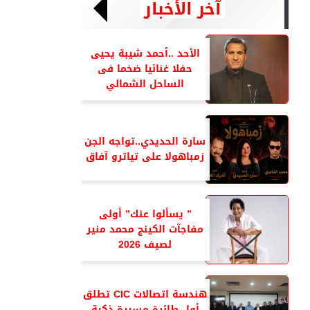
آخر الأخبار
الأحد ..أحمد شيبة يحيى
حفلا غنائيا ضخما فى
الساحل الشمالي
سارة الحديدي..تواجه الجن
زمباهولا على تياترو آفاق
” يسألوا عنك” أولى
مفاجآت الكينج محمد منير
لصيف 2026
هندسة اتصالات CIC تطلق
أول طائرة مسيرة ذكية