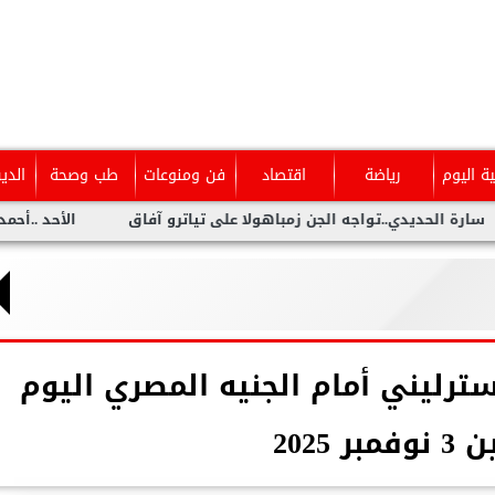
ية اليوم
رياضة
اقتصاد
فن ومنوعات
طب وصحة
الدي
ي..تواجه الجن زمباهولا على تياترو آفاق
الأحد ..أحمد شيبة يحيى 
سترليني أمام الجنيه المصري اليوم
مبر 2025