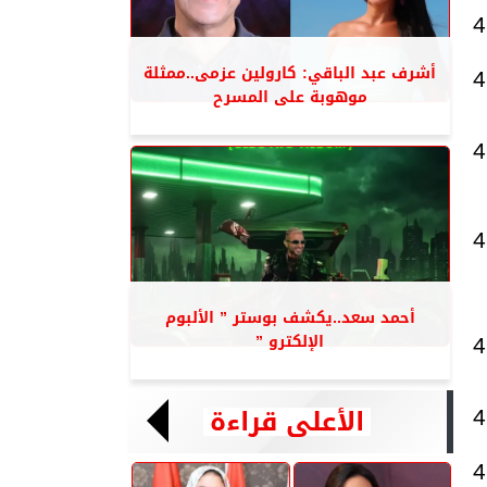
4
أشرف عبد الباقي: كارولين عزمى..ممثلة
4
موهوبة على المسرح
4
4
أحمد سعد..يكشف بوستر ” الألبوم
الإلكترو ”
4
الأعلى قراءة
4
4