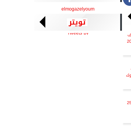
elmogazelyoum
تويتر
Tweets by
ف
م الأحد 26-10-
الدولار اليوم في مصر السبت 25