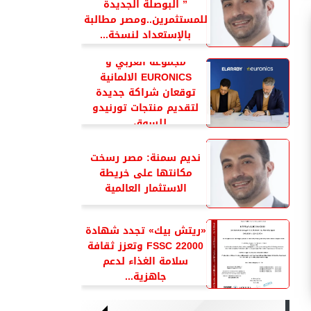
” البوصلة الجديدة
للمستثمرين..ومصر مطالبة
بالإستعداد لنسخة...
مجموعة العربي و
EURONICS الالمانية
توقعان شراكة جديدة
لتقديم منتجات تورنيدو
للسوق...
نديم سمنة: مصر رسخت
مكانتها على خريطة
الاستثمار العالمية
«ريتش بيك» تجدد شهادة
FSSC 22000 وتعزز ثقافة
سلامة الغذاء لدعم
جاهزية...