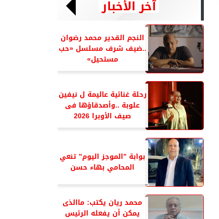
آخر الأخبار
النجم القدير محمد رضوان
..ضيف شرف مسلسل «حب
مستحيل»
رحلة غنائية عاليمة ل نيفين
علوبة ..وأصدقاؤها فى
صيف الأوبرا 2026
بوابة ”الموجز اليوم” تنعي
المحامي بهاء حسن
محمد ريان يكتب: ماالذى
يمكن أن يفعله الرئيس