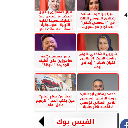
قرار جمهورى بتعيين
سيرا إبراهيم..تستعد
4
الدكتورة شيرين عبد
لإطلاق الموسم الثالث
اللطيف..عميدا لكلية
من ” اسمعنى شكرا”
التربية الموسيقية
بعد نجاح موسمين...
بجامعة العاصمة”حلوان...
شيرين الشافعي..تتولى
تامر حسنى..يهنئ
رئاسة المركز الإعلامي
ساموزين على أغنيته
لكيان شباب ” إيد في
الجديدة ” بايظة”
إيد...
محمد رمضان أبوطالب:
تحية من صناع فيلم”
رؤية الرئيس السيسي
حين يكتب الحب ” للزعيم
للأمن الغذائي تؤسس
عادل إمام
لاقتصاد أكثر صلابة
الفيس بوك