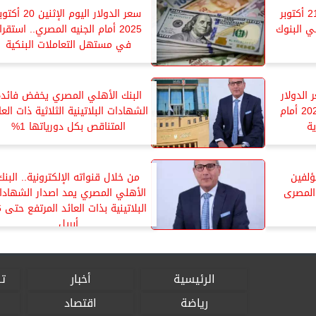
سعر الدولار اليوم الثلاثاء 21 أكتوبر
سعر الدولار اليوم الإثنين 20 أ
 في البنوك
2025 أمام الجنيه المصري.. استقرا
في مستهل التعاملات البنكية
 الدولار
البنك الأهلي المصري يخفض فائدة
اليوم الثلاثاء 30 سبتمبر 2025 أمام
الشهادات البلاتينية الثلاثية ذات العا
ية
المتناقص بكل دورياتها 1%
ؤلفين
من خلال قنواته الإلكترونية.. البنك
المصرى
الأهلي المصري يمد اصدار الشهادا
البلات
أبريل
الرئيسية
أخبار
تق
رياضة
اقتصاد