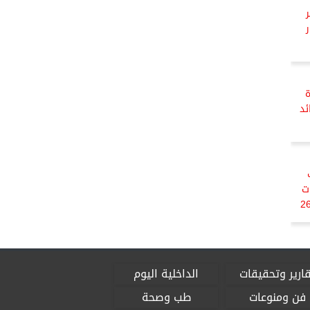
كتوبر
ر
ئد
ت
ينية بذات العائد المرتفع حتى 26
ارير وتحقيقات
الداخلية اليوم
فن ومنوعات
طب وصحة