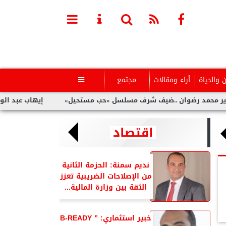
ن والحياة
أراء ومقالات
مجتمع

ضوان ..ضيف شرف مسلسل «حب مستحيل»
إيهاب عبد الواحد ..يكشف
اقتصاد
نديم سمنة: الحزمة الثانية
من الإصلاحات الضريبية تعزز
الثقة بين وزارة المالية...
خبير استثماري: ” B-READY