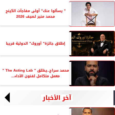
” يسألوا عنك” أولى مفاجآت الكينج
محمد منير لصيف 2026
إطلاق جائزة” أوروك” الدولية قريبا
محمد سراج..يطلق ” The Acting Lab ”
معمل متكامل لفنون الأداء...
آخر الأخبار