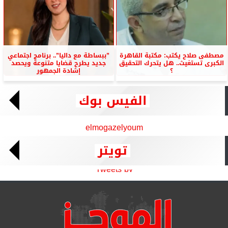
مصطفى صلاح يكتب: مكتبة القاهرة
”ببساطة مع داليا”.. برنامج اجتماعي
الكبرى تستغيث.. هل يتحرك التحقيق
جديد يطرح قضايا متنوعة ويحصد
؟
إشادة الجمهور
الفيس بوك
elmogazelyoum
تويتر
Tweets by