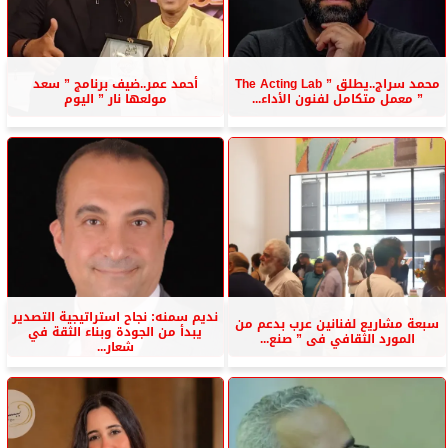
محمد سراج..يطلق ” The Acting Lab
أحمد عمر..ضيف برنامج ” سعد
” معمل متكامل لفنون الأداء...
مولعها نار ” اليوم
نديم سمنه: نجاح استراتيجية التصدير
سبعة مشاريع لفنانين عرب بدعم من
يبدأ من الجودة وبناء الثقة في
المورد الثقافي فى ” صنع...
شعار...