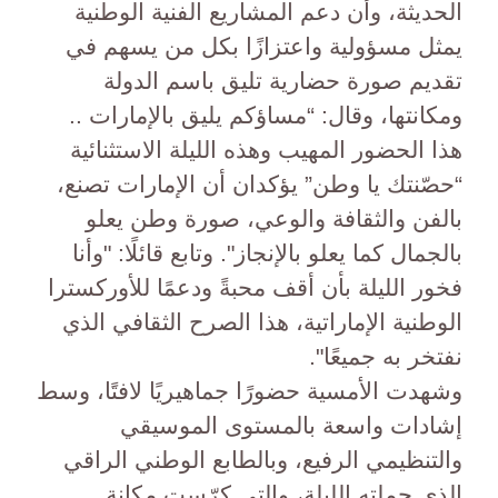
الحديثة، وأن دعم المشاريع الفنية الوطنية
يمثل مسؤولية واعتزازًا بكل من يسهم في
تقديم صورة حضارية تليق باسم الدولة
ومكانتها، وقال: “مساؤكم يليق بالإمارات ..
هذا الحضور المهيب وهذه الليلة الاستثنائية
“حصّنتك يا وطن” يؤكدان أن الإمارات تصنع،
بالفن والثقافة والوعي، صورة وطن يعلو
بالجمال كما يعلو بالإنجاز". وتابع قائلًا: "وأنا
فخور الليلة بأن أقف محبةً ودعمًا للأوركسترا
الوطنية الإماراتية، هذا الصرح الثقافي الذي
نفتخر به جميعًا".
وشهدت الأمسية حضورًا جماهيريًا لافتًا، وسط
إشادات واسعة بالمستوى الموسيقي
والتنظيمي الرفيع، وبالطابع الوطني الراقي
الذي حملته الليلة، والتي كرّست مكانة