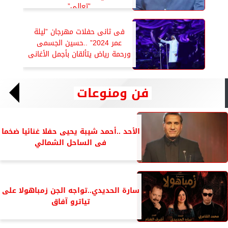
”تعالى”
فى ثانى حفلات مهرجان ”ليلة
عمر 2024” ..حسين الجسمى
ورحمة رياض يتألقان بأجمل الأغانى
فن ومنوعات
الأحد ..أحمد شيبة يحيى حفلا غنائيا ضخما
فى الساحل الشمالي
سارة الحديدي..تواجه الجن زمباهولا على
تياترو آفاق