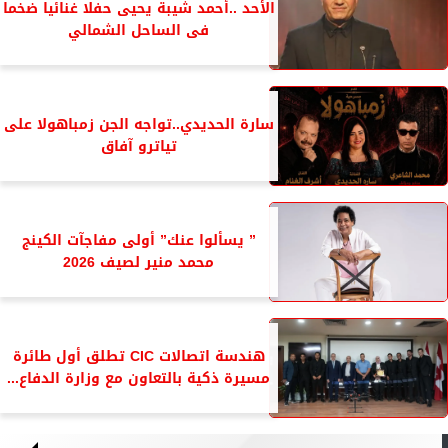
الأحد ..أحمد شيبة يحيى حفلا غنائيا ضخما
فى الساحل الشمالي
سارة الحديدي..تواجه الجن زمباهولا على
تياترو آفاق
” يسألوا عنك” أولى مفاجآت الكينج
محمد منير لصيف 2026
هندسة اتصالات CIC تطلق أول طائرة
مسيرة ذكية بالتعاون مع وزارة الدفاع...