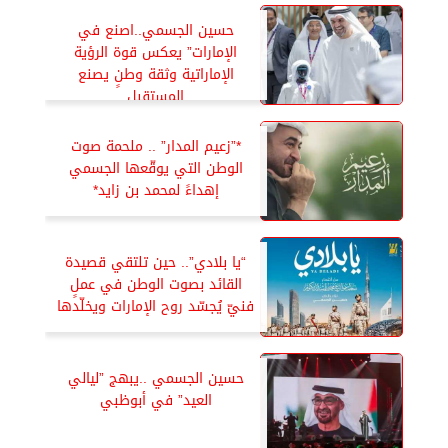
حسين الجسمي..اصنع في
الإمارات” يعكس قوة الرؤية
الإماراتية وثقة وطنٍ يصنع
المستقبل
*”زعيم المدار” .. ملحمة صوت
الوطن التي يوقّعها الجسمي
إهداءً لمحمد بن زايد*
“يا بلادي”.. حين تلتقي قصيدة
القائد بصوت الوطن في عملٍ
فنيّ يُجسّد روح الإمارات ويخلّدها
حسين الجسمي ..يبهج ”ليالي
العيد” في أبوظبي