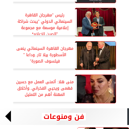
رئيس ”مهرجان القاهرة
السينمائي الدولي ”يبحث شراكة
إعلامية موسعة مع مجموعة
”الصين للإعلام*
مهرجان القاهرة السينمائي ينعى
الأسطورة بيلا تار..وداعا ”
فيلسوف الصورة”
منى هلا: أتمنى العمل مع حسين
فهمى ويحيي الفخراني..وأخلاق
المهنة أهم من التمثيل
فن ومنوعات