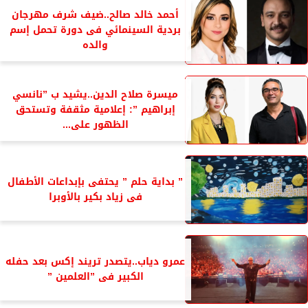
أحمد خالد صالح..ضيف شرف مهرجان
بردية السينمائي فى دورة تحمل إسم
والده
ميسرة صلاح الدين..يشيد ب ”نانسي
إبراهيم ”: إعلامية مثقفة وتستحق
الظهور على...
” بداية حلم ” يحتفى بإبداعات الأطفال
فى زياد بكير بالأوبرا
عمرو دياب..يتصدر تريند إكس بعد حفله
الكبير فى ”العلمين ”