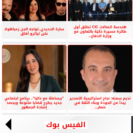
هندسة اتصالات CIC تطلق أول
سارة الحديدي..تواجه الجن زمباهولا
طائرة مسيرة ذكية بالتعاون مع
على تياترو آفاق
وزارة الدفاع...
نديم سمنه: نجاح استراتيجية التصدير
”ببساطة مع داليا”.. برنامج اجتماعي
يبدأ من الجودة وبناء الثقة في
جديد يطرح قضايا متنوعة ويحصد
شعار...
إشادة الجمهور
الفيس بوك