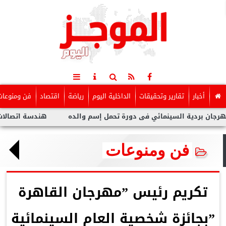
أخبار
تقارير وتحقيقات
الداخلية اليوم
رياضة
اقتصاد
فن ومنوعات
ة السينمائي فى دورة تحمل إسم والده
هندسة اتصالات CIC تطلق أول طائرة مسيرة ذكية بالتعاون مع وزارة الدفاع المصرية
فن ومنوعات
تكريم رئيس ”مهرجان القاهرة
”بجائزة شخصية العام السينمائية