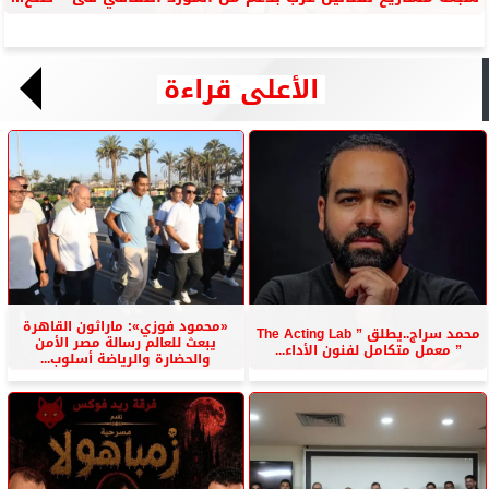
الأعلى قراءة
«محمود فوزي»: ماراثون القاهرة
محمد سراج..يطلق ” The Acting Lab
يبعث للعالم رسالة مصر الأمن
” معمل متكامل لفنون الأداء...
والحضارة والرياضة أسلوب...