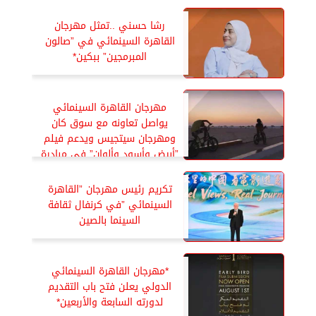
رشا حسني ..تمثل مهرجان
القاهرة السينمائي في ”صالون
المبرمجين” ببكين*
مهرجان القاهرة السينمائي
يواصل تعاونه مع سوق كان
ومهرجان سيتجيس ويدعم فيلم
”أبيض وأسود وألوان” في مبادرة
”Fantastic 7”*
تكريم رئيس مهرجان ”القاهرة
السينمائي ”في كرنفال ثقافة
السينما بالصين
*مهرجان القاهرة السينمائي
الدولي يعلن فتح باب التقديم
لدورته السابعة والأربعين*