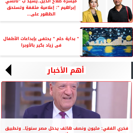
ميسرة صلاح الدين..يشيد ب ”نانسي
إبراهيم ”: إعلامية مثقفة وتستحق
الظهور على...
” بداية حلم ” يحتفى بإبداعات الأطفال
فى زياد بكير بالأوبرا
أهم الأخبار
فخري الفقي: مليون ونصف هاتف يدخل مصر سنويًا.. وتطبيق