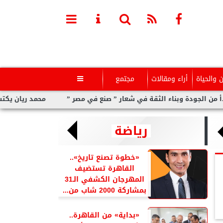
ن والحياة
أراء ومقالات
مجتمع

دة وبناء الثقة في شعار ” صنع في مصر ”
محمد ريان يكتب: ماالذى 
رياضة
«خطوة تصنع تاريخ»..
القاهرة تستضيف
المهرجان الكشفي الـ31
بمشاركة 2000 شاب من...
«بداية» من القاهرة..