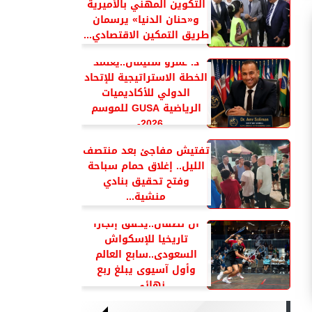
التكوين المهني بالأميرية
و«حنان الدنيا» يرسمان
طريق التمكين الاقتصادي...
د. عمرو سليمان..يعتمد
الخطة الاستراتيجية للإتحاد
الدولي للأكاديميات
الرياضية GUSA للموسم
2026-...
تفتيش مفاجئ بعد منتصف
الليل.. إغلاق حمام سباحة
وفتح تحقيق بنادي
منشية...
آل نصفان..يحقق إنجازا
تاريخيا للإسكواش
السعودى..سابع العالم
وأول آسيوى يبلغ ربع
نهائي...