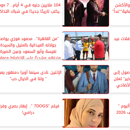
والأكشن
104 ملايين جنيه في 
ية””غداً”
يكتب تاريخًا جديدًا في شباك التذاكر
لات عيد
”من القاهرة”.. محمود فوزي يواص
جولاته الميدانية بالمنيل والسيدة
نفيسة وأبو السعود وعين الصيرة
وزينهم مشددًا على الانضباط وعوا
الأمن والسلامة
 والوصول إلى
الإثنين..نادى سينما أوبرا دمنهور يع
خير” تعلن
” ولنا في الخيال حب”
الأضاحي
لبوم ”
فيلم ”7DOGS ”.. إبهار بصري وفر
20
درامي!