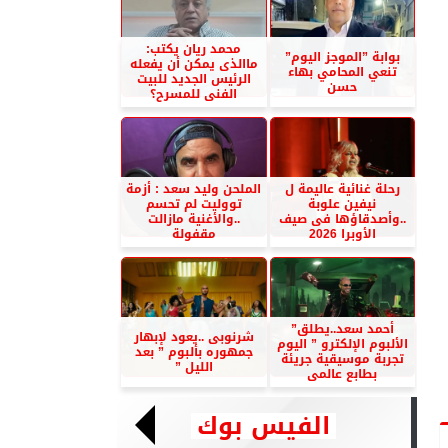
محمد ريان يكتب:
بوابة ”الموجز اليوم”
ماالذى يمكن أن يفعله
تنعي المحامي بهاء
الرئيس الجديد للبيت
حسن
الفنى للمسرح؟
رحلة غنائية عاليمة ل
الملحن وليد سعد : أزمة
نيفين علوبة
تووليت لم تحسم
..وأصدقاؤها فى صيف
..والأغنية مازالت
الأوبرا 2026
مقفولة
أحمد سعد..يطلق”
شرنوبى ..يعود لإبهار
الألبوم الإلكترو ” اليوم
جمهوره بألبوم ” بعد
تجربة موسيقية جريئة
الليل ”
بطابع عالمى
الفيس بوك