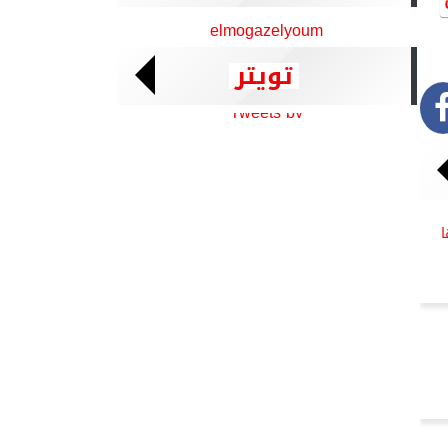
elmogazelyoum
تويتر
Tweets by