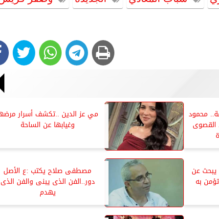
ة.. محمود
مي عز الدين ..تكشف أسرار مرضها
 القصوى
وغيابها عن الساحة
ة
 يبحث عن
مصطفى صلاح يكتب :ع الأصل
تؤمن به
دور..الفن الذى يبنى والفن الذى
يهدم