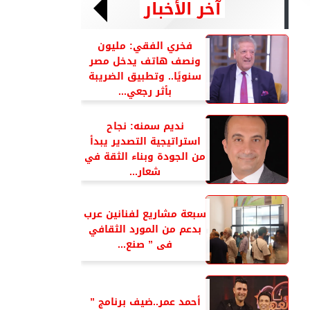
آخر الأخبار
فخري الفقي: مليون
ونصف هاتف يدخل مصر
سنويًا.. وتطبيق الضريبة
بأثر رجعي...
نديم سمنه: نجاح
استراتيجية التصدير يبدأ
من الجودة وبناء الثقة في
شعار...
سبعة مشاريع لفنانين عرب
بدعم من المورد الثقافي
فى ” صنع...
أحمد عمر..ضيف برنامج ”