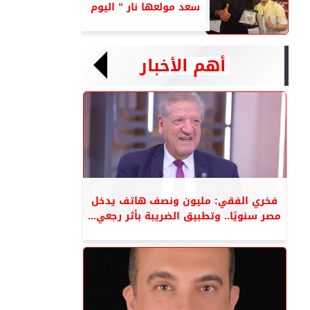
سعد مولعها نار ” اليوم
أهم الأخبار
فخري الفقي: مليون ونصف هاتف يدخل
مصر سنويًا.. وتطبيق الضريبة بأثر رجعي...