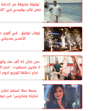
توليفة مشوقة من الدراما 
ضمن قالب بوليسي في ”الثمان
إيهاب توفيق ..في أقوى حف
الأضحى بمدينتي
«من خلال 41 ألف صك
3 ملايين مستفيد»..”مصر ال
نجاح خطتها لتوزيع لحوم 
بسمة عطا..تستعد لطرح أ
شارياه وشارينى” فى صيف 26