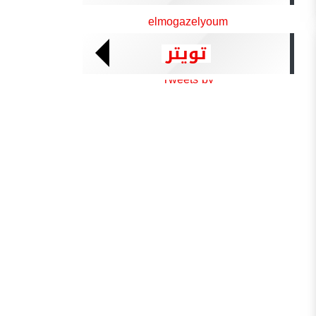
elmogazelyoum
تويتر
Tweets by