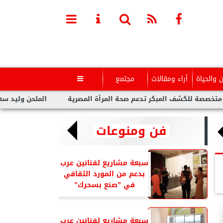
ن والحياة
أراء ومقالات
مجتمع

كر تدعم صحة المرأة المصرية
الملحن وليد سعد : أزمة تووليت لم ت
فن ومنوعات
سبعة مشاريع لفنانين عرب
بدعم من المورد الثقافي
في ”صنع بسحرك”
سبعة مشاريع لفنانين عرب