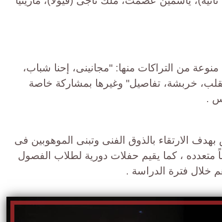
ثانية)، ياسمين عصمت، ملك ناجى (فيولا)، مارينيا
منوعة من التراكات منها: "مجانينى، إحنا شباب،
لقلب، خربشة، تفاصيل" وغيرها بمشاركة خاصة
س .
هدف الارتقاء بالذوق الفنى وتبنى الموهوبين فى
 متعدده ، كما يقيم حفلات دورية لطلاب الفصول
هم خلال فترة الدراسة .