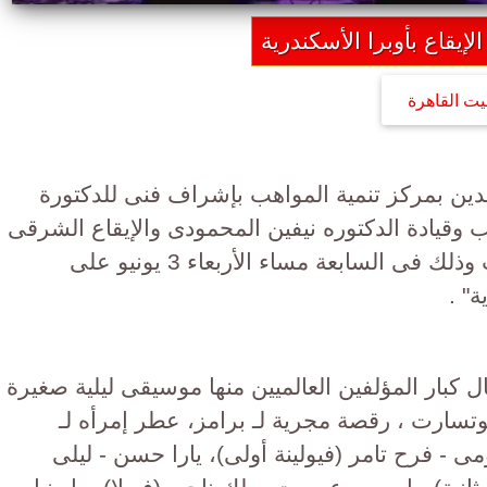
إيقاع بأوبرا الأسكندرية
يت القاهرة
اعدين بمركز تنمية المواهب بإشراف فنى للدكتورة
قيادة الدكتوره نيفين المحمودى والإيقاع الشرقى
تدريب وقيادة الفنان سعيد الأرتيست وذلك فى السابعة مساء الأربعاء 3 يونيو على
" .
 كبار المؤلفين العالميين منها موسيقى ليلية صغيرة
عى الوترى الـ ١٩ و الـ ١٥ لـ موتسارت ، رقصة مجرية لـ برامز، عطر إمرأه لـ
مى - فرح تامر (فيولينة أولى)، يارا حسن - ليلى