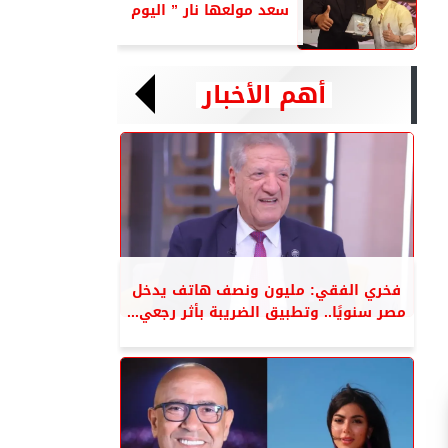
سعد مولعها نار ” اليوم
أهم الأخبار
فخري الفقي: مليون ونصف هاتف يدخل
مصر سنويًا.. وتطبيق الضريبة بأثر رجعي...