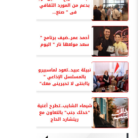
بدعم من المورد الثقافي
فى ” صنع...
أحمد عمر..ضيف برنامج ”
سعد مولعها نار ” اليوم
نبيلة عبيد..تعود لماسبيرو
بالمسلسل الإذاعي ”
ياابنتى لا تحيرينى معك”
شيماء الشايب..تطرح أغنية
”خدلك جنب” بالتعاون مع
ريتشارد الحاج