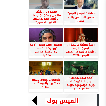
محمد ريان يكتب:
بوابة ”الموجز اليوم”
ماالذى يمكن أن يفعله
تنعي المحامي بهاء
الرئيس الجديد للبيت
حسن
الفنى للمسرح؟
رحلة غنائية عاليمة ل
الملحن وليد سعد : أزمة
نيفين علوبة
تووليت لم تحسم
..وأصدقاؤها فى صيف
..والأغنية مازالت
الأوبرا 2026
مقفولة
أحمد سعد..يطلق”
شرنوبى ..يعود لإبهار
الألبوم الإلكترو ” اليوم
جمهوره بألبوم ” بعد
تجربة موسيقية جريئة
الليل ”
بطابع عالمى
الفيس بوك