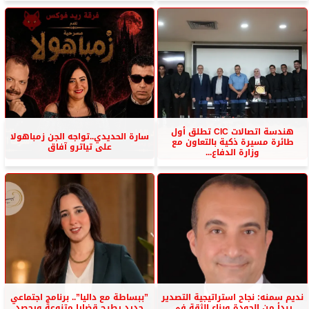
هندسة اتصالات CIC تطلق أول
سارة الحديدي..تواجه الجن زمباهولا
طائرة مسيرة ذكية بالتعاون مع
على تياترو آفاق
وزارة الدفاع...
نديم سمنه: نجاح استراتيجية التصدير
”ببساطة مع داليا”.. برنامج اجتماعي
يبدأ من الجودة وبناء الثقة في
جديد يطرح قضايا متنوعة ويحصد