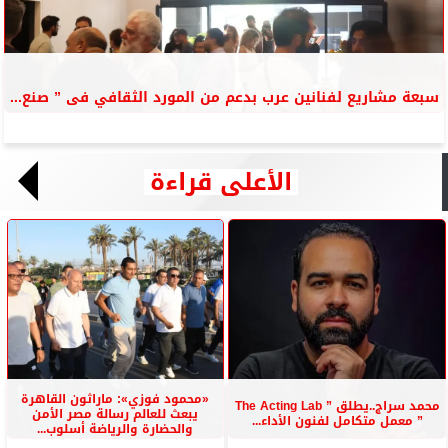
سبعة مشاريع لفنانين عرب بدعم من المورد الثقافي فى ” صنع...
الأعلى قراءة
«محمود فوزي»: ماراثون القاهرة
محمد سراج..يطلق ” The Acting Lab
يبعث للعالم رسالة مصر الأمن
” معمل متكامل لفنون الأداء...
والحضارة والرياضة أسلوب...