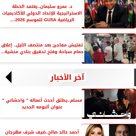
د. عمرو سليمان..يعتمد الخطة
الاستراتيجية للإتحاد الدولي للأكاديميات
الرياضية GUSA للموسم 2026-...
تفتيش مفاجئ بعد منتصف الليل.. إغلاق
حمام سباحة وفتح تحقيق بنادي منشية...
آخر الأخبار
مسلم..يطلق أحدث أعماله ” واحشاني ”
عنوان ألبومه الجديد
أحمد خالد صالح..ضيف شرف مهرجان