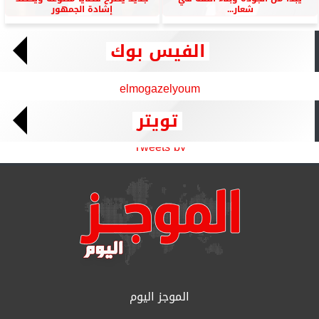
شعار...
إشادة الجمهور
الفيس بوك
elmogazelyoum
تويتر
Tweets by
الموجز اليوم