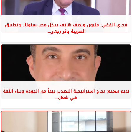
فخري الفقي: مليون ونصف هاتف يدخل مصر سنويًا.. وتطبيق
الضريبة بأثر رجعي...
نديم سمنه: نجاح استراتيجية التصدير يبدأ من الجودة وبناء الثقة
في شعار...