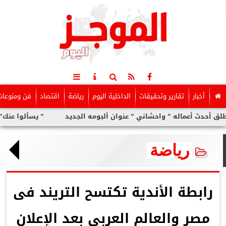
أخبار
تقارير وتحقيقات
الداخلية اليوم
رياضة
اقتصاد
فن ومنوعات
عماله ” واحشاني ” عنوان ألبومه الجديد
” يسألوا عنك” أولى مفاجآ
رياضة
رابطة الأندية تكتسح التريند فى
مصر والعالم العربي بعد الإعلان