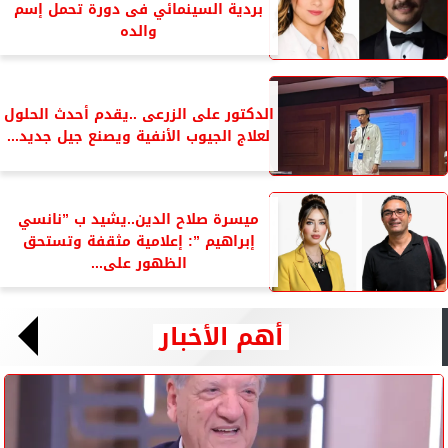
بردية السينمائي فى دورة تحمل إسم
والده
الدكتور على الزرعى ..يقدم أحدث الحلول
لعلاج الجيوب الأنفية ويصنع جيل جديد...
ميسرة صلاح الدين..يشيد ب ”نانسي
إبراهيم ”: إعلامية مثقفة وتستحق
الظهور على...
أهم الأخبار