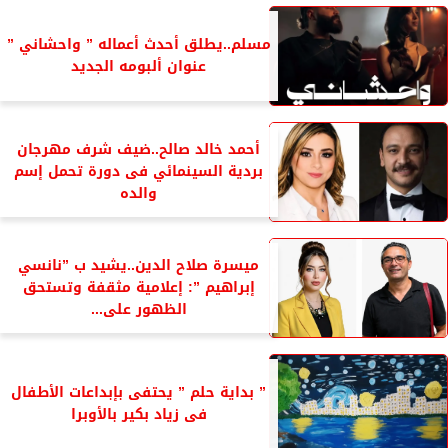
مسلم..يطلق أحدث أعماله ” واحشاني ”
عنوان ألبومه الجديد
أحمد خالد صالح..ضيف شرف مهرجان
بردية السينمائي فى دورة تحمل إسم
والده
ميسرة صلاح الدين..يشيد ب ”نانسي
إبراهيم ”: إعلامية مثقفة وتستحق
الظهور على...
” بداية حلم ” يحتفى بإبداعات الأطفال
فى زياد بكير بالأوبرا