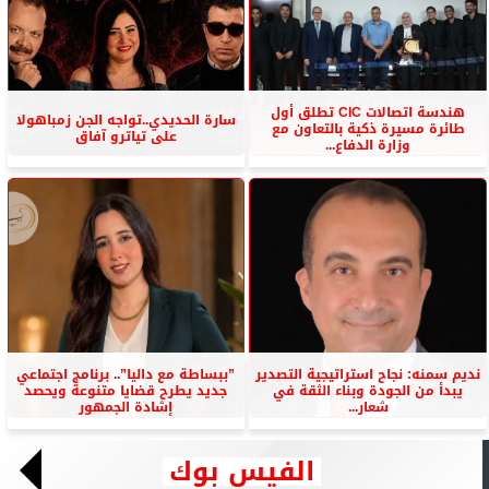
هندسة اتصالات CIC تطلق أول
سارة الحديدي..تواجه الجن زمباهولا
طائرة مسيرة ذكية بالتعاون مع
على تياترو آفاق
وزارة الدفاع...
نديم سمنه: نجاح استراتيجية التصدير
”ببساطة مع داليا”.. برنامج اجتماعي
يبدأ من الجودة وبناء الثقة في
جديد يطرح قضايا متنوعة ويحصد
شعار...
إشادة الجمهور
الفيس بوك