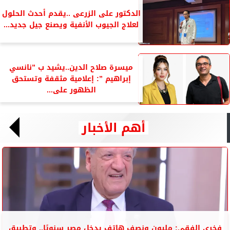
الدكتور على الزرعى ..يقدم أحدث الحلول
لعلاج الجيوب الأنفية ويصنع جيل جديد...
ميسرة صلاح الدين..يشيد ب ”نانسي
إبراهيم ”: إعلامية مثقفة وتستحق
الظهور على...
أهم الأخبار
فخري الفقي: مليون ونصف هاتف يدخل مصر سنويًا.. وتطبيق