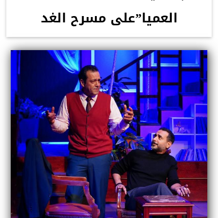
العميا”على مسرح الغد