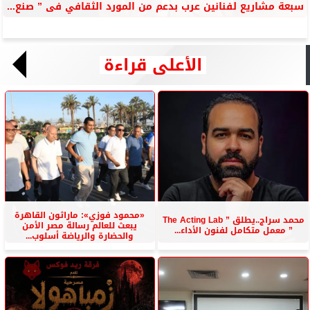
سبعة مشاريع لفنانين عرب بدعم من المورد الثقافي فى ” صنع...
الأعلى قراءة
«محمود فوزي»: ماراثون القاهرة
محمد سراج..يطلق ” The Acting Lab
يبعث للعالم رسالة مصر الأمن
” معمل متكامل لفنون الأداء...
والحضارة والرياضة أسلوب...