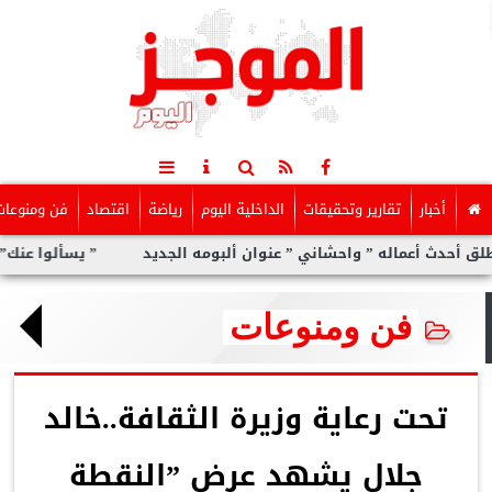
أخبار
تقارير وتحقيقات
الداخلية اليوم
رياضة
اقتصاد
فن ومنوعات
” واحشاني ” عنوان ألبومه الجديد
” يسألوا عنك” أولى مفاجآت الكي
فن ومنوعات
تحت رعاية وزيرة الثقافة..خالد
جلال يشهد عرض ”النقطة