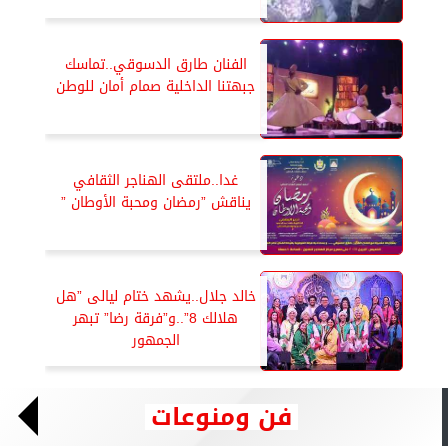
الفنان طارق الدسوقي..تماسك
جبهتنا الداخلية صمام أمان للوطن
غدا..ملتقى الهناجر الثقافي
يناقش ”رمضان ومحبة الأوطان ”
خالد جلال..يشهد ختام ليالى ”هل
هلالك 8”..و”فرقة رضا” تبهر
الجمهور
فن ومنوعات