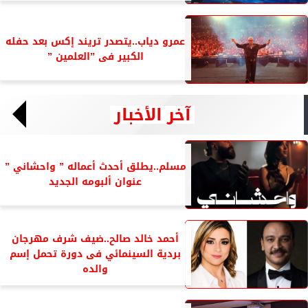
عمرو دياب..يتصدر تريند إكس بعد حفله
الكبير فى ”العلمين ”
آخر الأخبار
مسلم..يطلق أحدث أعماله ” واحشاني ”
عنوان ألبومه الجديد
أحمد خالد صالح..ضيف شرف مهرجان
بردية السينمائي فى دورة تحمل إسم
والده