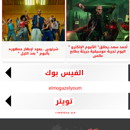
أحمد سعد..يطلق” الألبوم الإلكترو ”
شرنوبى ..يعود لإبهار جمهوره
اليوم تجربة موسيقية جريئة بطابع
بألبوم ” بعد الليل ”
عالمى
الفيس بوك
elmogazelyoum
تويتر
Tweets by