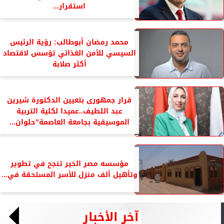
استقرار...
محمد رمضان أبوطالب: رؤية الرئيس
السيسي للأمن الغذائي تؤسس لاقتصاد
أكثر صلابة
قرار جمهورى بتعيين الدكتورة شيرين
عبد اللطيف..عميدا لكلية التربية
الموسيقية بجامعة العاصمة”حلوان...
مؤسسه مصر الخير تنجح في تطوير
وتأهيل ألف منزل للأسر المستحقة في...
آخر الأخبار