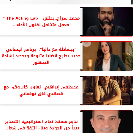
محمد سراج..يطلق ” The Acting Lab ”
معمل متكامل لفنون الأداء...
”ببساطة مع داليا”.. برنامج اجتماعي
جديد يطرح قضايا متنوعة ويحصد إشادة
الجمهور
مصطفى إبراهيم.. تعاون كايروكي مع
قصائدي فاق توقعاتي
نديم سمنه: نجاح استراتيجية التصدير
يبدأ من الجودة وبناء الثقة في شعار...