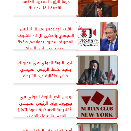
دوما الرؤية المصرية الداعمة
للقضية الفلسطينية
نقيب الإعلاميين مهنئا الرئيس
السيسي بالذكرى ال 73 للشرطة
المصرية: سطروا بدمائهم صفحة
جديدة فى تاريخ الوطن
نادى النوبة الدولي في نيويورك
يشيد بكلمة الرئيس السيسي
خلال احتفالية عيد الشرطة
رئيس نادي النوبة الدولي في
نيويورك:زيارة الرئيس السيسي
للأكاديمية العسكرية دعوة لتعزيز
الوعى والإنتماء الوطنى
أمين إعلام حزب الريادة: الرئيس